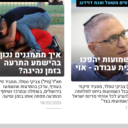
סים משעל וענת דוידוב
איך מתמגנים נכון
מועות יהפכו
בהישמע התרעה
ית עבודה - אוי
בזמן נהיגה?
תא"ל (מיל') צביקי טסלר, מסביר פי
) צביקי טסלר, מסביר פיקוד
בעורף, עדכן בהתרעות שנשמעו
 בגל השמועות ביחס למלחמה:
בירושלים, בשפלה ובמרכז ושיתף 
להציע לכל אזרחי מדינת ישראל
ההתרעה תפסה אותו בזמן נסיעה
שמועות בצד"
18/03/2026
1