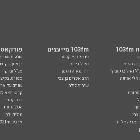
103
103fm מייעצים
פודקאסט
ע
פרופ' רפי קרסו
שבע תשע - 
ובן כספית
מיכל דליות
בן וינון, בקיצו
ל ואיל ברקוביץ'
ד"ר מאיה רוזמן
סג"ל וברקו -
ואלי אוחנה
הרב אפרים בן צבי
ספורט, בקיצו
שיחות לילה
שניים עד ארב
ספורט
קרסו יוצא לא
ל
ככה קמתי
סף
הכול פתוח - א
 צבי
מילים ולחן
ן ואריה אלדד
ארכיון 103fm