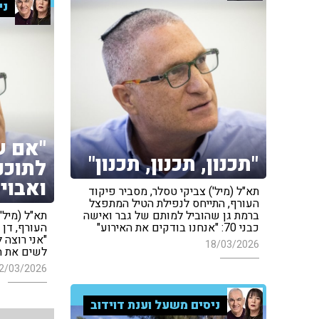
ני
"אם ש
"תכנון, תכנון, תכנון"
לתוכנ
ואבוי"
תא"ל (מיל') צביקי טסלר, מסביר פיקוד
העורף, התייחס לנפילת הטיל המתפצל
ברמת גן שהוביל למותם של גבר ואישה
תא"ל (מיל'
כבני 70: "אנחנו בודקים את האירוע"
העורף, דן
"אני רוצה 
18/03/2026
לשים את ה
2/03/2026
ניסים משעל וענת דוידוב