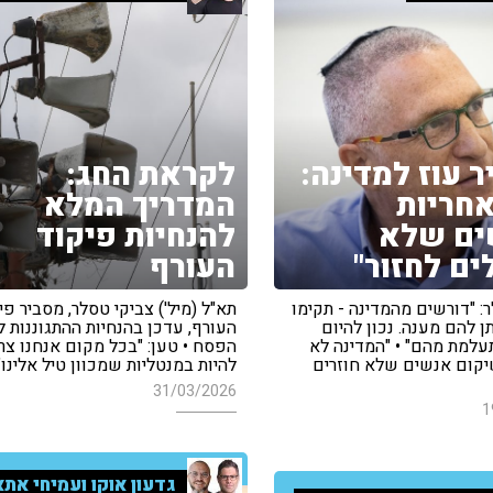
יר עוז למדינה:
לקראת החג:
אחריות
המדריך המלא
ים שלא
להנחיות פיקוד
ים לחזור"
העורף
: "דורשים מהמדינה - תקימו
תא"ל (מיל') צביקי טסלר, מסביר פי
תן להם מענה. נכון להיום
העורף, עדכן בהנחיות ההתגוננות ל
עלמת מהם" • "המדינה לא
הפסח • טען: "בכל מקום אנחנו צר
קום אנשים שלא חוזרים
להיות במנטליות שמכוון טיל אלינו"
31/03/2026
1
גדעון אוקו ועמיחי אתא