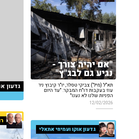
"אם יהיה צורך -
נגיע גם לבג"ץ"
תא"ל (מיל') צביקי טסלר, יו"ר קיבוץ ניר
גדעון או
עוז בעקבות דו"ח המבקר: "עד היום
הפניות שלנו לא נענו"
12/02/2026
רו
גדעון אוקו ועמיחי אתאלי