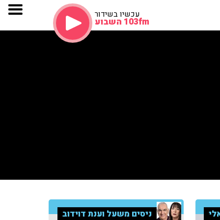
עכשיו בשידור
103fm השבוע
לי
ניסים משעל וענת דוידוב