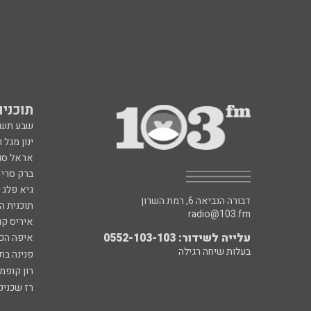
תוכניות fm
שבע תש
ינון מגל 
אראל סג"
ברק סרי 
גיא פלג
דבורה הנביאה 6, רמת השרון
תוכנית ה
radio@103.fm
איריס קו
עלייה לשידור: 0552-103-103
איפה הכ
בעלות שיחה רגילה
פנינה בת
רון קופמ
רז שכניק