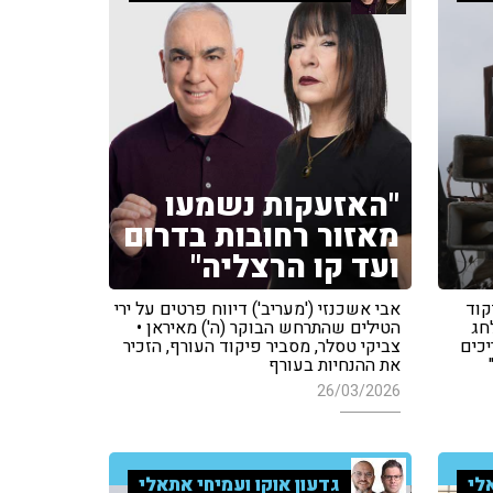
"האזעקות נשמעו
מאזור רחובות בדרום
ועד קו הרצליה"
קוד
אבי אשכנזי ('מעריב') דיווח פרטים על ירי
חג
הטילים שהתרחש הבוקר (ה') מאיראן •
יכים
צביקי טסלר, מסביר פיקוד העורף, הזכיר
את ההנחיות בעורף
26/03/2026
לי
גדעון אוקו ועמיחי אתאלי