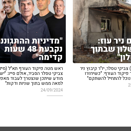
ניר עוז:
"מדיניות ההתגוננו
לון שבתוך
נקבעת 48 שעות
ון"
קדימה"
 צביקי טסלר, יו"ר קיבוץ ניר
ראש מטה פיקוד העורף תא"ל (מיל'
 פיקוד העורף: "כשיחזרו
צביקי טסלר הסביר, אולם סייג: "יש
נוכל להתחיל להשתקם"
מודע שיתכן שנצטרך לעבוד מאפ
למאה ממש בתוך שניות ודקות"
2
24/09/2024