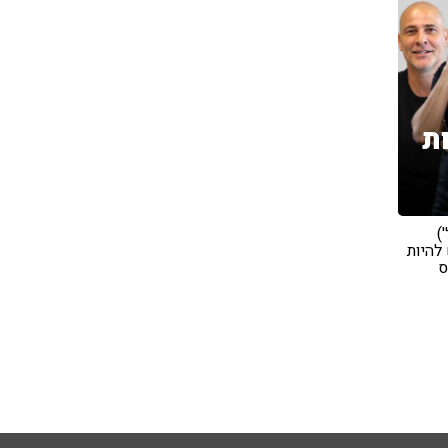
ת
)
 להיות
ס