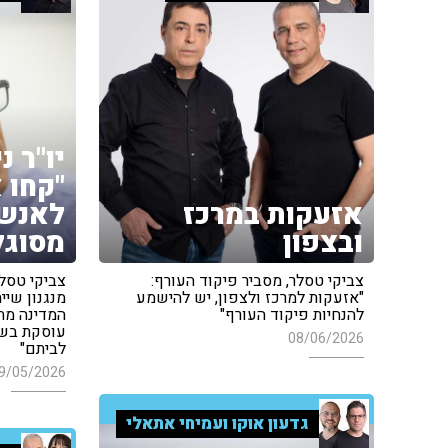
יו"ר נ
"קחו 
אזעקות במרכז
לאנש
ובצפון
מסוגל
צביקי טסלר, מסביר פיקוד העורף:
צביקי טסלר
"אזעקות למרכז ולצפון, יש להישמע
מנגנון שיי
להנחיות פיקוד העורף"
המדינה מת
עוסקת בשי
08/06/2026
לביתם"
9/05/2026
גדעון אוקו ועמיחי אתאלי