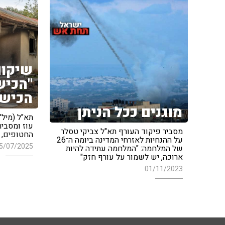
שיקום 
"הכיש
הכישל
מוגנים ככל הניתן
תא"ל (מיל')
עוז ומסביר
מסביר פיקוד העורף תא"ל צביקי טסלר
החטופים, 
על ההנחיות לאזרחי המדינה ביומה ה־26
5/07/2025
של המלחמה: "המלחמה עתידה להיות
ארוכה, יש לשמור על עורף חזק"
01/11/2023