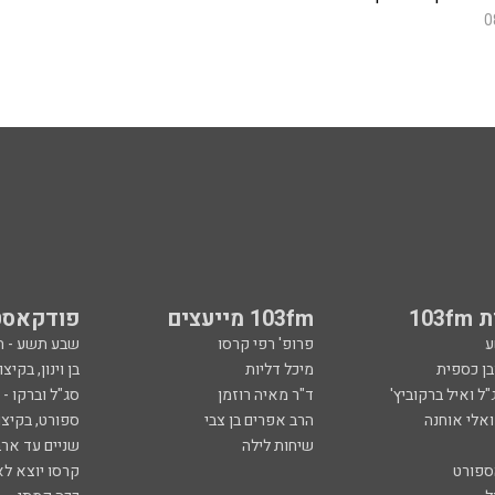
0
103
103fm מייעצים
פודקאסט
ע
פרופ' רפי קרסו
שבע תשע - 
ובן כספית
מיכל דליות
בן וינון, בקיצו
ל ואיל ברקוביץ'
ד"ר מאיה רוזמן
סג"ל וברקו -
ואלי אוחנה
הרב אפרים בן צבי
ספורט, בקיצו
שיחות לילה
שניים עד ארב
ספורט
קרסו יוצא לא