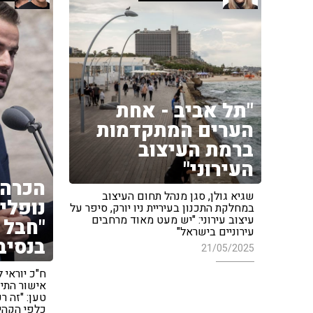
"תל אביב - אחת
הערים המתקדמות
ברמת העיצוב
העירוני"
הכרה 
שגיא גולן, סגן מנהל תחום העיצוב
נופלי
במחלקת התכנון בעיריית ניו יורק, סיפר על
עיצוב עירוני: "יש מעט מאוד מרחבים
"חבל 
עירוניים בישראל"
בנסיב
21/05/2025
ח"כ יוראי 
אישור התיק
טען: "זה ר
כלפי הקהיל