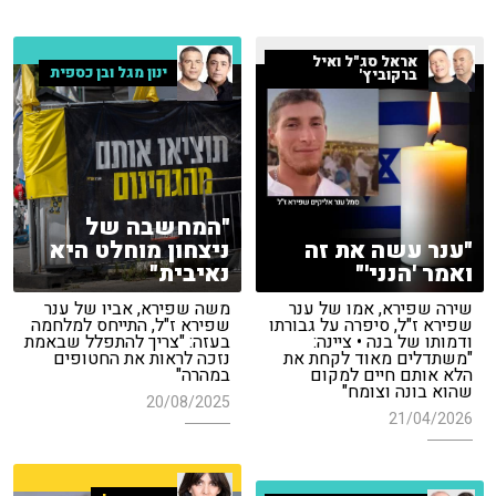
אראל סג"ל ואיל
ינון מגל ובן כספית
ברקוביץ'
"המחשבה של
"ענר עשה את זה
ניצחון מוחלט היא
ואמר 'הנני'"
נאיבית"
שירה שפירא, אמו של ענר
משה שפירא, אביו של ענר
שפירא ז"ל, סיפרה על גבורתו
שפירא ז"ל, התייחס למלחמה
ודמותו של בנה • ציינה:
בעזה: "צריך להתפלל שבאמת
"משתדלים מאוד לקחת את
נזכה לראות את החטופים
הלא אותם חיים למקום
במהרה"
שהוא בונה וצומח"
20/08/2025
21/04/2026