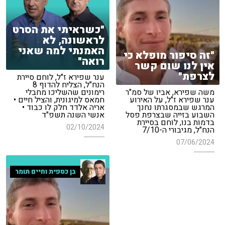
"כשראיתי את הסרט
לראשונה, לא
האמנתי למה שאני
"זה סיפור מופלא כי
רואה"
אין לנו שום קשר
לצרפת"
ענר שפירא ז"ל, לוחם סיירת
הנח"ל, הצליח להדוף 8
משה שפירא, אביו של סמ"ר
רימונים שהשליכו מחבלי
ענר שפירא ז"ל, על האירוע
חמאס למיגונית, והציל חיים •
המרגש שבמסגרתו נחנך
אריה אלדד חלק לו כבוד •
השבוע בזייה שבצרפת פסל
אנשי השנה תשפ"ד
בדמות בנו, לוחם בסיירת
02/10/2024
הנח"ל, מגיבורי ה-7/10
07/06/2024
בן כספית וחיים תומר