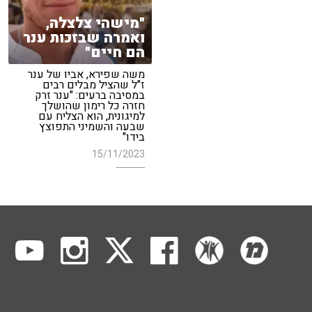
"מישהי צלצלה,
ואמרה שבזכות ענר
הם חיים"
משה שפירא, אביו של ענר
ז"ל שהציל מבלים רבים
במסיבה ברעים: "ענר זרק
חזרה כל רימון שהושלך
למיגונית, הוא הצליח עם
שבעה והשמיני התפוצץ
בידו"
15/11/2023