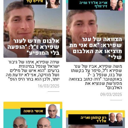
איריס קול
אריה אלדד ומיה
זיו־וולף
הצוואה של ענר
אלבום חדש לענר
שפירא: "אם אני מת
שפירא ז"ל: "הופעה
תוציאו את האלבום
בלי המופיע"
שלי"
שירה שפירא, אימו של גיבור
משה שפירא, אביו של ענר
ישראל שנפל במיגונית
שפירא ז"ל, סיפר על בקשתו
ברעים: "הוא איש של מילים
של בנו, שנפל ב -7
ושל מוזיקה, אני לא יודעת מה
באוקטובר: "היה כתוב בצוואה
יותר, ולכן הוא בחר היפ הופ"
מפורשת שנוציא את
16/03/2025
האלבום"
09/03/2025
אנשי השנה
רון קופמן ואריה
אלדד