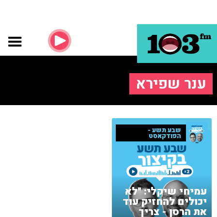
ענר שפירא
שבע תשע -
הפודקאסט
עמיחי שיקלי: "לא
יכולים להחזיק עוד
את הרסן - צריך