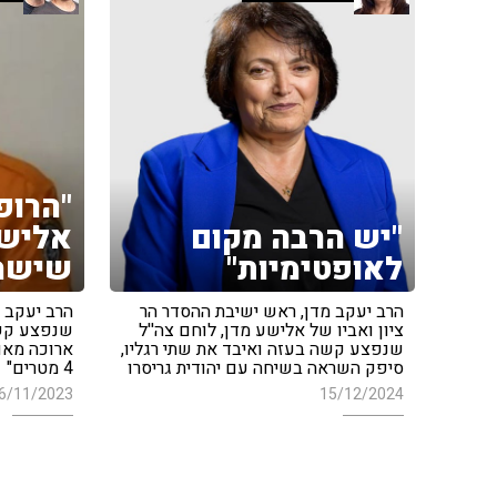
"הרופ
"יש הרבה מקום
אלישע
לאופטימיות"
שישרו
הרב יעקב מדן, ראש ישיבת ההסדר הר
הרב יעקב 
ציון ואביו של אלישע מדן, לוחם צה''ל
שנפצע קשה
שנפצע קשה בעזה ואיבד את שתי רגליו,
ארוכה מאוד
סיפק השראה בשיחה עם יהודית גריסרו
4 מטרים"
6/11/2023
15/12/2024