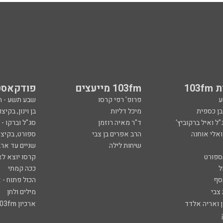
103
103fm מייעצים
פודקאסט
ע
פרופ' רפי קרסו
שבע תשע - 
ובן כספית
מיכל דליות
בן וינון, בקיצו
ל ואיל ברקוביץ'
ד"ר מאיה רוזמן
סג"ל וברקו -
ואלי אוחנה
הרב אפרים בן צבי
ספורט, בקיצו
שיחות לילה
שניים עד ארב
ספורט
קרסו יוצא לא
ל
ככה קמתי
סף
הכול פתוח - א
 צבי
מילים ולחן
ן ואריה אלדד
ארכיון 103fm