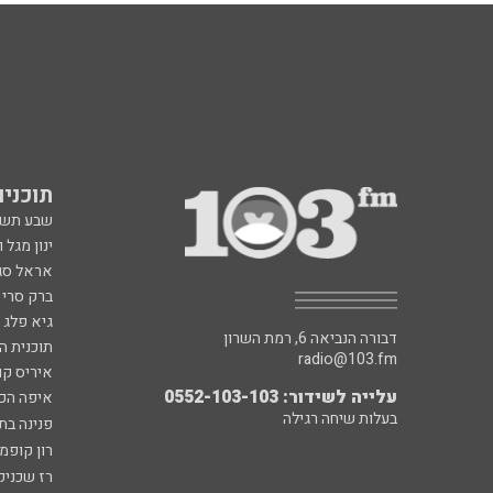
תוכניות fm
שבע תש
ינון מגל 
אראל סג"
ברק סרי 
גיא פלג
דבורה הנביאה 6, רמת השרון
תוכנית ה
radio@103.fm
איריס קו
עלייה לשידור: 0552-103-103
איפה הכ
בעלות שיחה רגילה
פנינה בת
רון קופמ
רז שכניק