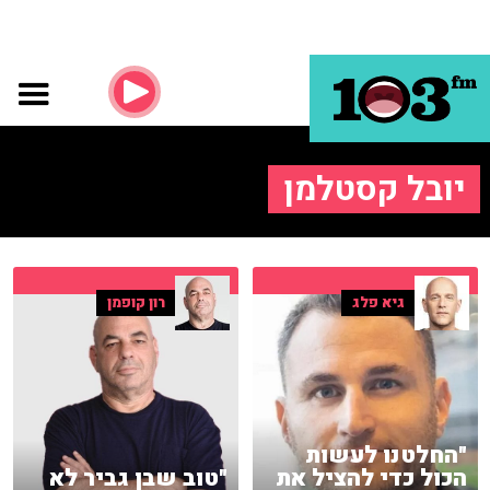
יובל קסטלמן
גיא פלג
רון קופמן
"החלטנו לעשות
הכול כדי להציל את
"טוב שבן גביר לא