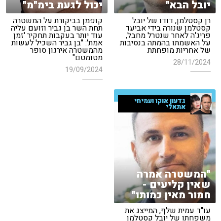
יובל הבא"
יכול לגעת בימ"מ"
רן קסטלמן, דודו של יובל
קופמן בביקורת על המשטרה
קסטלמן שנורה בידי אביעד
תחת השר בן גביר וזועם עליה
פריג'ה לאחר שנטרל מחבל,
עוד יותר בעקבות תחקיר 'זמן
על האשמתו בהמתה בנסיבות
אמת': "בן גביר השכיל לעשות
של אחריות מופחתת
מהמשטרה אירגון סופר
מטומטם"
28/11/2024
19/09/2024
גדעון אוקו ועמיחי
אתאלי
"המשטרה אמרה
שאין קליעים -
חמור מאין כמותו"
עו"ד עמית שלף, המייצג את
משפחתו של יובל קסטלמן