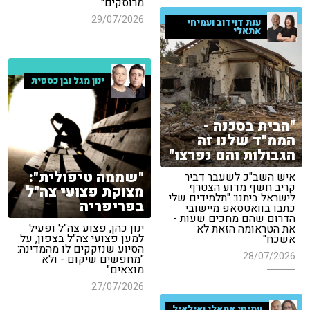
מרוסקים"
29/07/2026
ענת דוידוב ועמיחי
אתאלי
ינון מגל ובן כספית
"הבית בסכנה -
הממ"ד שלנו זה
הגבולות והם נפרצו"
"שממה טיפולית":
איש השב"כ לשעבר דביר
קריב חשף מדוע הצטרף
מצוקת פצועי צה"ל
לישראל ביתנו: "תלמידים שלי
בפריפריה
כתבו בוואטסאפ מיישובי
הדרום שהם מחכים שעות -
ינון כהן, פצוע צה"ל ופעיל
את הטראומה הזאת לא
למען פצועי צה"ל בצפון, על
אשכח"
הסיוע שנזקקים לו מהמדינה:
28/07/2026
"מחפשים שיקום - ולא
מוצאים"
27/07/2026
עמיחי אתאלי ואילאיל