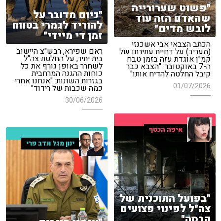
"פשוט שערורייה
"כיום מדובר על
שהאדם הזה עוד
להוריד לגמרי בטווח
לובש מדים"
זמן די מיידי"
הכתב הצבאי אבי אשכנזי
ראם שפירא, רבש"צ היישוב
(מעריב) על דחיית עתירתו של
בית יתיר, על החלטת צה"ל
קמ"ן אוגדת עזה בזמן טבח
לשחרר באופן גורף את כל
ה-7 באוקטובר: "הצבא כבר
כוחות ההגנה המרחבית
קיבל החלטה להדיח אותו"
בגזרות השונות: "אנחנו אחרי
01/07/2026
כמה שכבות של רידוד"
30/06/2026
איפה הכסף
ינון מגל ונדב פרי
"בפועל התוכנית של
צה"ל לפינוי פצועים
קרסה"