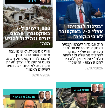
דוידוב
"בניגוד לנתניהו
1,000 ימים ל-7
אצלי ה-7 באוקטובר
באוקטובר: "חמאס
לא היה קורה"
יורים וזה יכול להגיע
הנה"
ח"כ אביגדור ליברמן הבטיח
ניצחון לפני הבחירות: "סדר
אורי אפשטיין, ראש מועצה
העדיפויות שלי - קודם
אזורית שער הנגב, טען:
להחליף ממשלה ואז להיות
"מעבר לגדר חמאס חי, נושם,
רה"מ" • על איראן: "לא היו
בועט ומתעצם" • וציין: "ועדת
להם פצצות - זה שקר"
חקירה זה לא איום - זה בסיס
02/07/2026
לשיקום האמון"
02/07/2026
חמש בערב
ינון מגל ונדב פרי