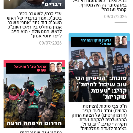
במילואים: "כשהתעוררתי ב-7
דברים"
באוקטובר זה היה מטורף.
קמתי ועזבתי"
עדי כרמי, לשעבר בכיר
09/07/2026
בשב"כ, תמך בדבריו של ראש
השב"כ דוד זיני: "אחרי משבר
אמון מוחלט בין ראש השב"כ
לראש הממשלה - הוא חייב
לייצר יחסי אמון"
גדעון אוקו ועמיחי
09/07/2026
אתאלי
אראל סג"ל ומיכאל
שמש
סוכות: "הניסיון הכי
טוב שיכול להיות";
קריב: "טענות
שקריות"
ח"כ צבי סוכות (הציונות
הדתית) וח"כ גלעד קריב
(הדמוקרטים) על הצעת החוק
הממשלתית להקמת ועדת
מדרום תיפתח הרעה
חקירה • קריב: "רוב גדול
בציבור לועדה ממלכתית"
רחפני ענק שמוברחים