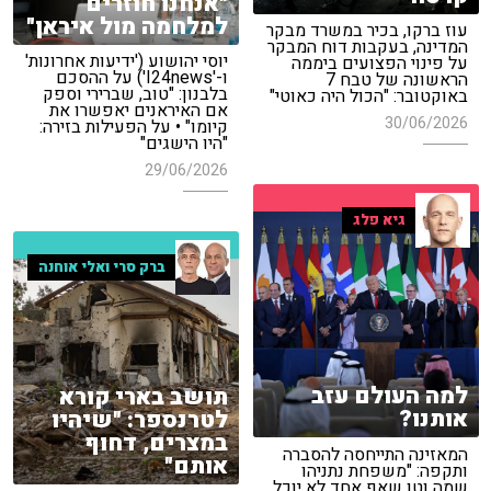
"אנחנו חוזרים
למלחמה מול איראן"
עוז ברקו, בכיר במשרד מבקר
המדינה, בעקבות דוח המבקר
יוסי יהושוע ('ידיעות אחרונות'
על פינוי הפצועים ביממה
ו-'I24news') על ההסכם
הראשונה של טבח 7
בלבנון: "טוב, שברירי וספק
באוקטובר: "הכול היה כאוטי"
אם האיראנים יאפשרו את
30/06/2026
קיומו" • על הפעילות בזירה:
"היו הישגים"
29/06/2026
גיא פלג
ברק סרי ואלי אוחנה
למה העולם עזב
תושב בארי קורא
אותנו?
לטרנספר: "שיהיו
במצרים, דחוף
המאזינה התייחסה להסברה
אותם"
ותקפה: "משפחת נתניהו
שמה וטו שאף אחד לא יוכל