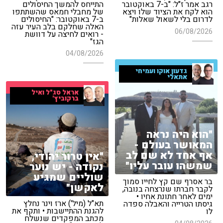
התייחס להמשך החיסולים
רגב אמר ז"ל: "ב-7 באוקטובר
של מחבלי חמאס שהשתתפו
הוא לקח את הציוד שלו ויצא
ב-7 באוקטובר: "החיסולים
לדרום בלי לשאול שאלות"
האלה שחלקם בלב העיר עזה
06/08/2026
- רואים לחיצה על דוושת
הגז"
04/08/2026
גדעון אוקו ועמיחי
אתאלי
אראל סג"ל ואיל
ברקוביץ'
"הוא היה נראה
המאושר בעולם -
אף אחד לא שם לב
"אין טרור יהודי,
שמשהו עובר עליו"
נקודה - יש נוער
שוליים שמגיע
בר אסרף שם קץ לחייו סמוך
לאקשן"
לקבר חברתו שנרצחה בנובה,
ימים לאחר חתונת אחיו •
תא"ל (מיל') ארז וינר נחלץ
גיסתו הטרייה והאבלה ספדה
להגנת ההתיישבות • ותקף את
לו
מכתב המפקדים שנשלח