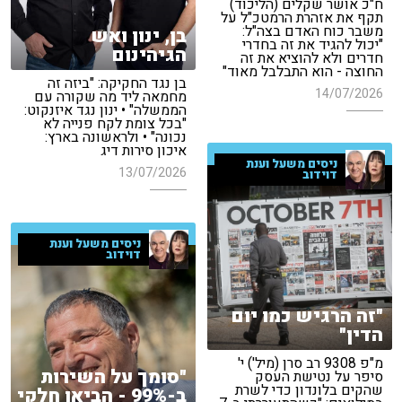
ח"כ אושר שקלים (הליכוד)
תקף את אזהרת הרמטכ"ל על
משבר כוח האדם בצה"ל:
בן, ינון ואש
"יכול להגיד את זה בחדרי
הגיהינום
חדרים ולא להוציא את זה
החוצה - הוא התבלבל מאוד"
בן נגד החקיקה: "ביזה זה
14/07/2026
מחמאה ליד מה שקורה עם
הממשלה" • ינון נגד איזנקוט:
"בכל צומת לקח פנייה לא
נכונה" • ולראשונה בארץ:
איכון סירות דיג
ניסים משעל וענת
13/07/2026
דוידוב
ניסים משעל וענת
דוידוב
"זה הרגיש כמו יום
הדין"
מ"פ 9308 רב סרן (מיל') י'
"סומך על השירות
סיפר על נטישת העסק
שהקים בלונדון כדי לשרת
ב-99% - הביאו חלקי