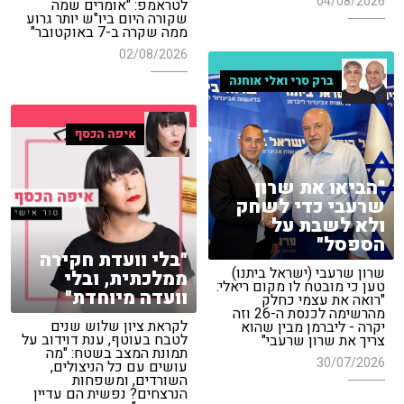
04/08/2026
לטראמפ: "אומרים שמה
שקורה היום ביו"ש יותר גרוע
ממה שקרה ב-7 באוקטובר"
02/08/2026
ברק סרי ואלי אוחנה
איפה הכסף
"הביאו את שרון
שרעבי כדי לשחק
ולא לשבת על
הספסל"
"בלי וועדת חקירה
שרון שרעבי (ישראל ביתנו)
ממלכתית, ובלי
טען כי מובטח לו מקום ריאלי:
וועדה מיוחדת"
"רואה את עצמי כחלק
מהרשימה לכנסת ה-26 וזה
לקראת ציון שלוש שנים
יקרה - ליברמן מבין שהוא
לטבח בעוטף, ענת דוידוב על
צריך את שרון שרעבי"
תמונת המצב בשטח: "מה
30/07/2026
עושים עם כל הניצולים,
השורדים, ומשפחות
הנרצחים? נפשית הם עדיין