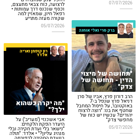
07/07/2026
לרצועה, כוח צבאי מתעצם,
וכסף שנכנס דרך עמותות •
רפאל חיון, שמאזין למה
שקורה מעזה מתריע
05/07/2026
ברק סרי ואלי אוחנה
רון קופמן ואריה
אלדד
"תחושה של מיצוי
הדין - תחושה של
צדק"
הרב דורון פרץ, אביו של סרן
דניאל פרץ שנפל ב-7
"מה יקרה כשהוא
באוקטובר, על חיסול המחבל
ילך?"
שחטף את בנו: "רוצה לרצוח
יהודים? עכשיו יש כוח של
אבי אשכנזי ('מעריב') על
מחפשי צדק"
היעדר הפקת הלקחים:
05/07/2026
"נישאר בלי ועדת חקירה ובלי
מנהיג עליון?" • אלדד: "תולה
בוועדת החקירה לרפורמה