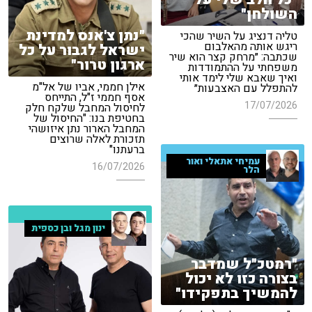
השולחן"
"נתן צ'אנס למדינת
טליה דנציג על השיר שהכי
ריגש אותה מהאלבום
ישראל לגבור על כל
שכתבה: ״מרחק קצר הוא שיר
ארגון טרור"
משפחתי על ההתמודדות
ואיך שאבא שלי לימד אותי
אילן חממי, אביו של אל"מ
להתפלל עם האצבעות״
אסף חממי ז"ל, התייחס
17/07/2026
לחיסול המחבל שלקח חלק
בחטיפת בנו: "החיסול של
המחבל הארור נתן איזושהי
תזכורת לאלה שרוצים
ברעתנו"
עמיחי אתאלי ואור
16/07/2026
הלר
ינון מגל ובן כספית
"רמטכ"ל שמדבר
בצורה כזו לא יכול
להמשיך בתפקידו"