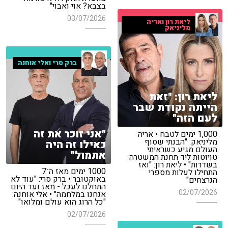
בצבא? אוי ואבוי"
03/07/2026
ליאת רון ואריה
מליניאק
ברק סרי ואלי אוחנה
ליאת רון: "זאת
הייתה נקודת שבר
לעם הזה"
"אני זוכר את זה
1,000 ימים לטבח • אריה
מליניאק: "הבנתי שסוף
כאילו זה היה
העולם מגיע כשראיתי
אתמול"
טויוטות ליד תחנת המשטרה
בשדרות" • ליאת רון: "ואז
1000 ימים מאז ה־7
התחילו לעלות מספרי
באוקטובר • ברק סרי: "עוד לא
הנרצחים"
התחלנו לעכל - מאז ועד היום
02/07/2026
אנחנו במלחמה" • אלי אוחנה:
"כל הרוג הוא עולם ומלואו"
02/07/2026