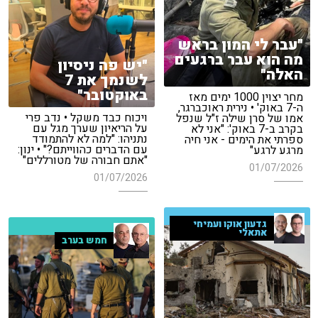
"עבר לי המון בראש
מה הוא עבר ברגעים
"יש פה ניסיון
האלה"
לשנמך את 7
באוקטובר"
מחר יצוין 1000 ימים מאז
ה-7 באוק' • נירית ראוכברגר,
ויכוח כבד משקל • נדב פרי
אמו של סרן שילה ז"ל שנפל
על הריאיון שערך מגל עם
בקרב ב-7 באוק': "אני לא
נתניהו: "למה לא להתמודד
ספרתי את הימים - אני חיה
עם הדברים כהווייתם?" • ינון:
מרגע לרגע"
"אתם חבורה של מטורללים"
01/07/2026
01/07/2026
גדעון אוקו ועמיחי
אתאלי
חמש בערב