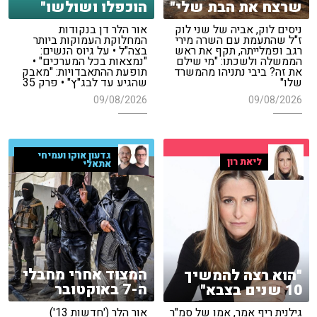
שרצח את הבת שלי"
הוכפלו ושולשו"
ניסים לוק, אביה של שני לוק
אור הלר דן בנקודות
ז"ל שהתעמת עם השרה מירי
המחלוקת העמוקות ביותר
רגב ופמלייתה, תקף את ראש
בצה"ל • על גיוס הנשים:
הממשלה ולשכתו: "מי שילם
"נמצאות בכל המערכים" •
את זה? ביבי נתניהו מהמשרד
תופעת ההתאבדויות: "מאבק
שלו"
שהגיע עד לבג"ץ" • פרק 35
09/08/2026
09/08/2026
גדעון אוקו ועמיחי
ליאת רון
אתאלי
המצוד אחרי מחבלי
"הוא רצה להמשיך
ה-7 באוקטובר
10 שנים בצבא"
אור הלר ('חדשות 13')
גילנית ריף אמר, אמו של סמ"ר