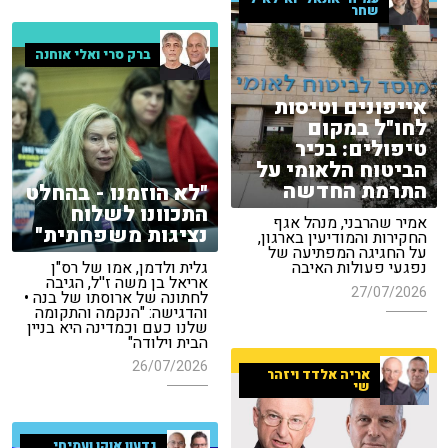
שחר
ברק סרי ואלי אוחנה
אייפונים וטיסות
לחו"ל במקום
טיפולים: בכיר
הביטוח הלאומי על
התרמת החדשה
"לא הוזמנו - בהחלט
התכוונו לשלוח
אמיר שהרבני, מנהל אגף
נציגות משפחתית"
החקירות והמודיעין בארגון,
על החגיגה המפתיעה של
גלית ולדמן, אמו של רס"ן
נפגעי פעולות האיבה
אריאל בן משה ז''ל, הגיבה
27/07/2026
לחתונה של ארוסתו של בנה •
והדגישה: "הנקמה והתקומה
שלנו כעם וכמדינה היא בניין
הבית וילודה"
26/07/2026
אריה אלדד ויזהר
שי
גדעון אוקו ועמיחי