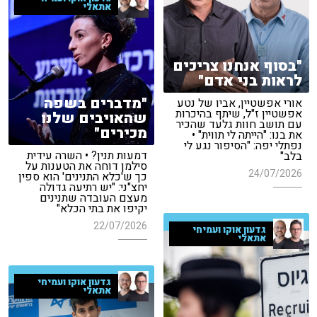
אתאלי
"בסוף אנחנו צריכים
לראות בני אדם"
"מדברים בשפה
אורי אפשטיין, אביו של נטע
אפשטיין ז"ל, שיתף בהיכרות
שהאויבים שלנו
עם תושב חוות גלעד שהכיר
מכירים"
את בנו: "הייתה לי תווית" •
נפתלי יפה: "הסיפור נגע לי
דמעות תנין? • השרה עידית
בלב"
סילמן דוחה את הטענות על
24/07/2026
כך ש'כלא התנינים' הוא ספין
יחצ"ני: "יש רתיעה גדולה
מעצם העובדה שתנינים
יקיפו את בתי הכלא"
22/07/2026
גדעון אוקו ועמיחי
אתאלי
גדעון אוקו ועמיחי
אתאלי