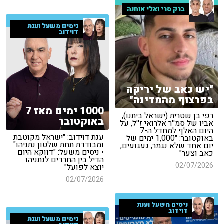
ברק סרי ואלי אוחנה
ניסים משעל וענת
דוידוב
"יש כאב של יריקה
בפרצוף מהמדינה"
1000 ימים מאז 7
רפי בן שטרית (ישראל ביתנו),
באוקטובר
אביו של סמ''ר אלרואי ז''ל, על
היום האלף למחדל ה-7
ענת דוידוב: "ישראל מקוטבת
באוקטובר: "1,000 ימים של
ומבודדת תחת שלטון נתניהו"
יום אחד שלא נגמר, געגועים,
• ניסים משעל: "דווקא היום
כאב וצער"
הדיל בין החרדים לנתניהו
02/07/2026
יוצא לפועל"
02/07/2026
ניסים משעל וענת
דוידוב
ניסים משעל וענת