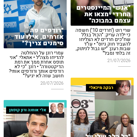
"אנשי המיינסטרים
החרדי ימצאו את
עצמם במבוכה"
"רודפים פה
שרי רוט ('חרדים 10') חשפה
כי ילדה עריק: "הכול בגלל
אזרחים, אילו עוד
שח"כים חרדים לא הצליחו
סימנים צריך?"
להעביר חוק גיוס" • עו"ד
שבות רענן: "יש גבול לניתוק,
עמרי רונן על ההחלטה
זה בלתי נסבל"
להדיחו מצה"ל • אתאלי: "אני
21/07/2026
תופס אחרת ממך את רמת
הדיקטטורה" • רונן: "כי לא
רודפים אותך ורודפים אותי?
חושב שזה לא יגיע?"
20/07/2026
רבקה מיכאלי
אלי אוחנה ורון קופמן
"כל הלב שלי על