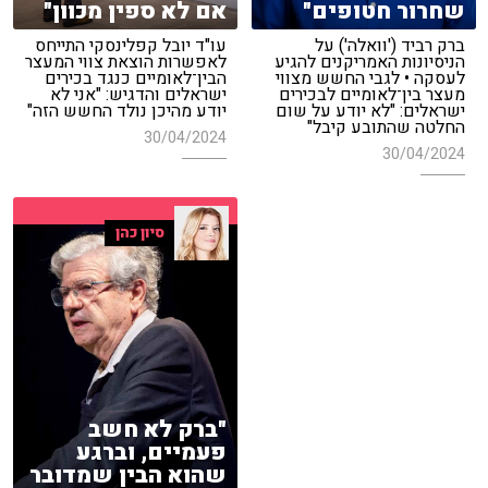
שחרור חטופים"
אם לא ספין מכוון"
ברק רביד ('וואלה') על
עו"ד יובל קפלינסקי התייחס
הניסיונות האמריקנים להגיע
לאפשרות הוצאת צווי המעצר
לעסקה • לגבי החשש מצווי
הבין־לאומיים כנגד בכירים
מעצר בין־לאומיים לבכירים
ישראלים והדגיש: "אני לא
ישראלים: "לא יודע על שום
יודע מהיכן נולד החשש הזה"
החלטה שהתובע קיבל"
30/04/2024
30/04/2024
סיון כהן
"ברק לא חשב
פעמיים, וברגע
שהוא הבין שמדובר