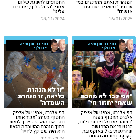
המנהרות ואתם מתרכזים במי
החטופים להשגת שלום
שחוזר? נשארים שם עוד
אזורי: "הכול בלוף, עובדים
אנשים"
עלינו"
28/11/2024
16/01/2025
רוני בר־און ומיה
רוני בר־און ומיה
זיו־וולף
זיו־וולף
"זו לא מנהרת
"אני כבר לא מחכה
כליאה, זו מנהרת
שאחי יחזור חי"
השמדה"
דני אלגרט, אחיו של איציק
דני אלגרט, אחיו של איציק
אלגרט החטוף בעזה:
החטוף בעזה: "מכיר אותו
"כשהודיעו על פיטורי גלנט,
טוב. אם הוא היה צריך לחיות
הרגשתי את התחושה
בתוך מנהרת ההשמדה הזאת,
שהרגשתי ב-7 באוקטובר,
הוא היה שם קץ לחייו"
הקרקע נשמטה מתחת
12/09/2024