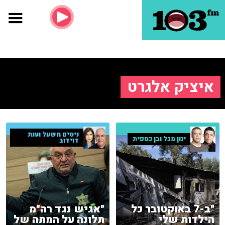
איציק אלגרט
ניסים משעל וענת
ינון מגל ובן כספית
דוידוב
"ב-7 באוקטובר כל
"אגיש נגד רה"מ
הילדות שלי
תלונה על המתה של