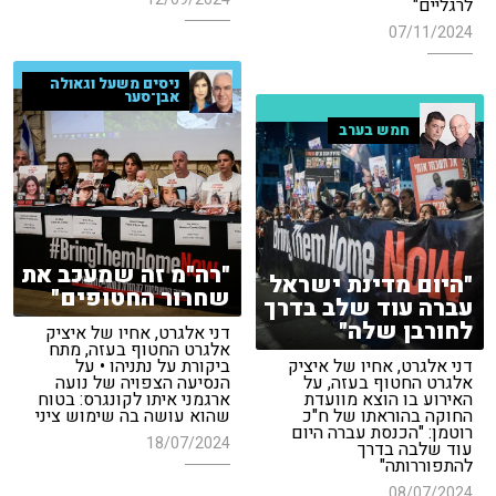
לרגליים"
07/11/2024
ניסים משעל וגאולה
אבן־סער
חמש בערב
"רה"מ זה שמעכב את
"היום מדינת ישראל
שחרור החטופים"
עברה עוד שלב בדרך
לחורבן שלה"
דני אלגרט, אחיו של איציק
אלגרט החטוף בעזה, מתח
דני אלגרט, אחיו של איציק
ביקורת על נתניהו • על
אלגרט החטוף בעזה, על
הנסיעה הצפויה של נועה
האירוע בו הוצא מוועדת
ארגמני איתו לקונגרס: בטוח
החוקה בהוראתו של ח"כ
שהוא עושה בה שימוש ציני
רוטמן: "הכנסת עברה היום
18/07/2024
עוד שלבה בדרך
להתפוררותה"
08/07/2024