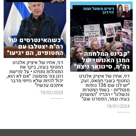
ניסים משעל וענת
דוידוב
"כשהאינטרסים של
רה"מ יצטלבו עם
החטופים, הם יגיעו"
"קבינט המלחמה -
המגן האנושי של
דני, אחיו של איציק אלגרט
רה"מ, סינוואר ניצח"
החטוף בעזה, ביקר את
התנהלות נתניהו • על פרישת
דני, אחיו של איציק אלגרט
רונן צור מהמטה: "אם לא הוא,
החטוף בשבי חמאס, זעק:
יכול להיות שלא הייתי מדבר
"יש לנו שם 136 גופות
איתכם עכשיו"
מנטליות - בשתי המטרות
19/02/2024
נכשלנו" • הכריז: "המשחק
בעזה נגמר, הפסדנו שם"
18/01/2024