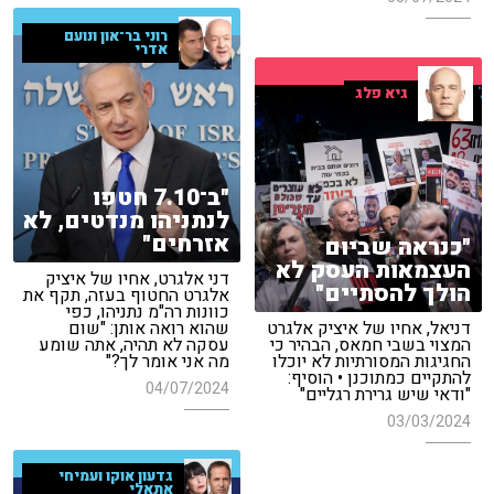
רוני בר־און ונועם
אדרי
גיא פלג
"ב־7.10 חטפו
לנתניהו מנדטים, לא
אזרחים"
"כנראה שביום
העצמאות העסק לא
דני אלגרט, אחיו של איציק
הולך להסתיים"
אלגרט החטוף בעזה, תקף את
כוונות רה"מ נתניהו, כפי
דניאל, אחיו של איציק אלגרט
שהוא רואה אותן: "שום
המצוי בשבי חמאס, הבהיר כי
עסקה לא תהיה, אתה שומע
החגיגות המסורתיות לא יוכלו
מה אני אומר לך?"
להתקיים כמתוכנן • הוסיף:
04/07/2024
"ודאי שיש גרירת רגליים"
03/03/2024
גדעון אוקו ועמיחי
אתאלי