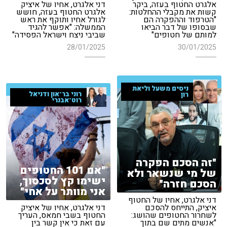
אלגרט החטוף בעזה, ביקר
דני אלגרט, אחיו של איציק
קשות את מקבלי ההחלטות:
אלגרט החטוף בעזה, חושש
"הטרפוד וההפקרה הם
לגורל אחיו ותוקף את ראש
שבסופו של דבר הביאו
הממשלה: "אפשר להגיד
למותם של חטופים"
שביבי ניצח וישראל הפסידה"
28/01/2025
30/01/2025
ניסים משעל וליאת
רוני בר־און ודניאל
רון
רוט־אבנרי
"זה הסכם הפקרה
"אם 101 החטופים
של מי שנשאר ולא
ישימו קץ לסכסוך,
הסכם חזרה"
אני מוותר על אחי"
דני אלגרט, אחיו של החטוף
איציק, התייחס להסכם
דני אלגרט, אחיו של איציק
לשחרור החטופים שהושג:
החטוף בשבי חמאס, העריך
"אנשים מתים שם בתוך
עם זאת כי אין קשר בין