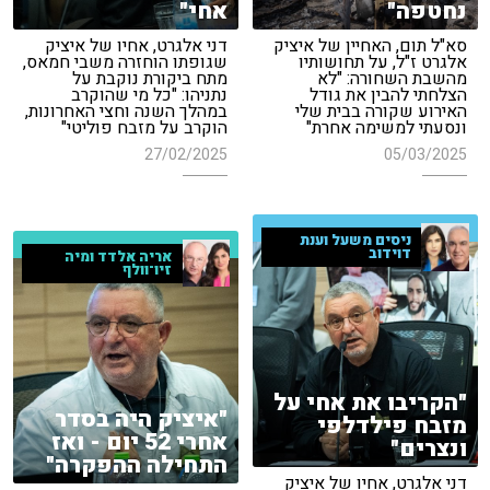
נחטפה"
אחי"
סא"ל תום, האחיין של איציק
דני אלגרט, אחיו של איציק
אלגרט ז"ל, על תחושותיו
שגופתו הוחזרה משבי חמאס,
מהשבת השחורה: "לא
מתח ביקורת נוקבת על
הצלחתי להבין את גודל
נתניהו: "כל מי שהוקרב
האירוע שקורה בבית שלי
במהלך השנה וחצי האחרונות,
ונסעתי למשימה אחרת"
הוקרב על מזבח פוליטי"
27/02/2025
05/03/2025
ניסים משעל וענת
דוידוב
אריה אלדד ומיה
זיו־וולף
"הקריבו את אחי על
"איציק היה בסדר
מזבח פילדלפי
אחרי 52 יום - ואז
ונצרים"
התחילה ההפקרה"
דני אלגרט, אחיו של איציק