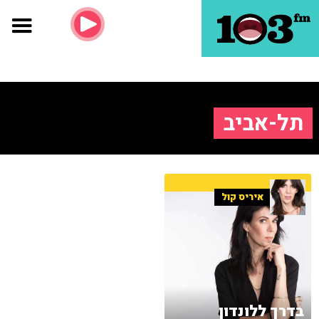
תל-אביב
איריס קול
בדרך ללונדון