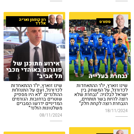
רון קופמן ואריה
ספורט
אלדד
"אירוע מתוכנן של
פוגרום באוהדי מכבי
נבחרת בעלייה
תל אביב"
שינו זוארץ, יו"ר ההתאחדות
שינו זוארץ, יו"ר ההתאחדות
לכדורגל, על המשחק בין
לכדורגל, זעם על התנהלות
ישראל לבלגיה: "נבחרת שלא
ההולנדים: "לא היו מספיק
רוצה להיות בשר תותחים,
שוטרים ברחובות. הגורמים
הנבחרת רוצה לקחת חלק"
המדיניים ידרשו הסברים
משלטונות הולנד"
18/11/2024
08/11/2024