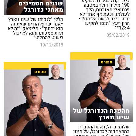
כיצד קרה שאדם השקיע
שונים מסמיכים
190 מיליון דולר במטבע
מאמני כדורגל
וירטואלי מאובטח, הלך
לעולמו, וכעת אף אחד לא
יודע כיצד לגשת אליהם? •
הללי: "לזכותו של שינו זוארץ
הרון ייעץ: "תנסו להקיש
ייאמר שהוא הודיע שאת זה
1234*"
הוא יחתוך" • מליניאק: "זה לא
תחת סמכותו והוא לא יכול
05/02/2019
פשוט להחליט"
10/12/2018
ספורט
ספורט
מהפכת הכדורגל של
שינו זוארץ
שלומי ברזל, ראש ההסברה
בהתאחדות לכדורגל, על מינוי