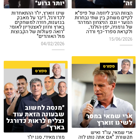
זה"
יותר גרוע"
הצוות הגיב ליוזמה של פיפ"א
שינו זוארץ, יו"ר ההתאחדות
לקיים משחק בין שתי נבחרות
לכדורגל, דיבר על מאבק
הנוער • וגם: הניצחון המדהד
בגזענות, חזרה למשחקים
של גרמניה, יפן-הולנד,
בארץ וחזון לאצטדיון לאומי:
ולקראת ספרד-כף ורדה
"רואה פעולות של הקבוצות
מול האוהדים"
15/06/2026
04/02/2026
ספורט
ספורט
"מנסה לחשוב
שבעונה הזאת עוד
ארי שמאי במסר
נצליח לראות כדורגל
לשינו זוארץ
בארץ"
ארי שמאי, עו''ד ואיש
תקשורת: "אם אתה נותן לזה
מורן מאירי, סגן יו"ר