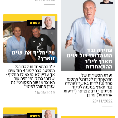
ספורט
עתירה נגד
מי יחליף את שינו
מועמדותו של שינו
זוארץ?
זוארץ ליו"ר
ההתאחדות
יו"ר ההתאחדות לכדורגל
התפטר כבר לפני 4 חודשים
אך עדיין לא נמצא לו מחליף •
ועדת הכשירות של
שלומי ברזל: "מי יהיה שר
ההתאחדות לכדורגל תתכנס
האוצר או שר הספורט? זה
מחר (ג') לדיון באשר לעתירה
עניין מהותי למינוי"
נגד זוארץ בטענה לניגוד
עניינים • נדב צנציפר ('ידיעות
16/06/2019
אחרונות') עדכן
28/11/2022
ספורט