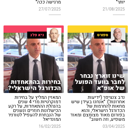
יותר"
מרגישה ככה"
27/07/2025
21/08/2025
ספורט
גיא פלג
שינו זוארץ נבחר
לחבר בוועד הפועל
בחירות בהתאחדות
של אופ"א
הכדורגל הישראלי?
נדב צנציפר ('ידיעות
המאזין המליץ על בחירות
אחרונות'): "אנחנו בעידן שיש
דמוקרטיות מדי 4 שנים
מחאות להחרמות של
בהנהלת ההתאחדות, על רקע
הכדורגל הישראלי, והוא
הכישלונות חוזרים ונשנים
בפורום מאוד מצומצם ומאוד
של הנבחרת להעפיל לטורניר
משפיע, וזה חשוב"
המונדיאל
16/02/2025
03/04/2025