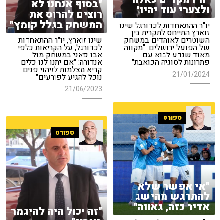
"בסוף אנחנו לא
ולצערי עוד יהיו"
רוצים להרוס את
המשחק בגלל קומץ"
יו"ר ההתאחדות לכדורגל שינו
זוארץ התייחס לתקרית בין
השוטרים לאוהדים במשחק
שינו זוארץ, יו"ר ההתאחדות
של הפועל ירושלים: "מקווה
לכדורגל, על הקריאות כלפי
מאוד שנדע לבוא עם
אבו פאני במשחק מול
פתרונות לסוגיה הכואבת"
אנדורה: "אם יתנו לנו כלים
קריא מצלמות לזיהוי פנים
21/01/2024
נוכל להגיע לפורעים"
21/06/2023
ספורט
ספורט
"אי אפשר שלא
להתרגש מהישג
אדיר כזה, גאווה"
"זה יכול היה להיגמר