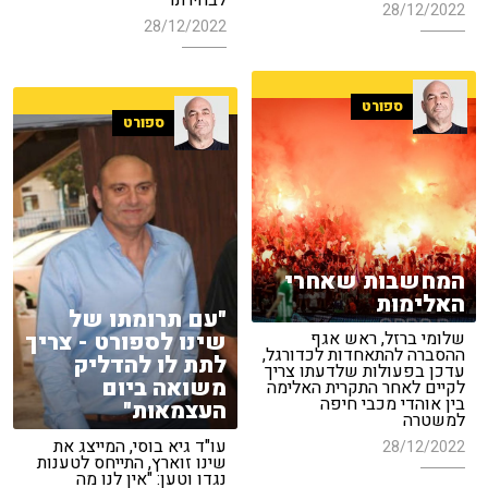
לבחירתו
28/12/2022
28/12/2022
ספורט
ספורט
המחשבות שאחרי
האלימות
"עם תרומתו של
שינו לספורט - צריך
שלומי ברזל, ראש אגף
ההסברה להתאחדות לכדורגל,
לתת לו להדליק
עדכן בפעולות שלדעתו צריך
משואה ביום
לקיים לאחר התקרית האלימה
בין אוהדי מכבי חיפה
העצמאות"
למשטרה
עו"ד גיא בוסי, המייצג את
28/12/2022
שינו זוארץ, התייחס לטענות
נגדו וטען: "אין לנו מה