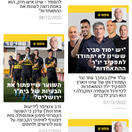
להסתיר - שינו איש חזק, הוא
באמת רוצה לשנות את
ההתאחדות"
ספורט
08/12/2022
ספורט
"יש יסוד סביר
ששינו לא יתמודד
לתפקיד יו"ר
ההתאחדות"
עו"ד אילן בומבך עתר נגד
התמודדותו של שינו זוארץ
השוער שייפתור את
לתפקיד יו"ר ההתאחדות
הבעיות של בית"ר
לכדורגל והעתירה התקבלה •
הוא הגיב לדברים
ירושלים?
07/12/2022
נדב צנציפר ('ידיעות
אחרונות') עדכן כי השוער
הקמרוני סימון אומוסולה נחת
ויצטרף לאימוני הקבוצה על
מנת להרשים ולחתום
ספורט
07/12/2022