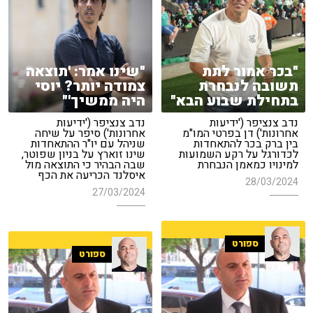
"בכר אמור לתת
"שינו אמר: 'תוצאה
תשובה לנבחרת
צמודה יותר? יוסי
בתחילת שבוע הבא"
היה ממשיך'"
נדב צנציפר ('ידיעות
נדב צנציפר ('ידיעות
אחרונות') דן בפרטי המו"מ
אחרונות') סיפר על שיחה
בין ברק בכר להתאחדות
שניהל עם יו"ר ההתאחדות
לכדורגל על רקע השמועות
שינו זוארץ על בניון שפוטר,
למינויו כמאמן הנבחרת
שבה הבהיר כי התוצאה מול
איסלנד הכריעה את הכף
28/03/2024
27/03/2024
ספורט
ספורט