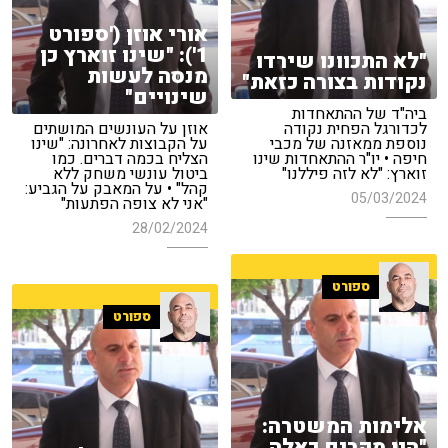
אורי אוזן ('ספורט
1'): "שינו זוארץ כן
"לא התכוונו שירדו
מנסה לעשות
נקודות בצורה כזאת"
שינויים"
ביה"ד של ההתאחדות
לכדורגל הפחית נקודה
אוזן על העונשים המושתים
נוספת ממאזנה של מכבי
על הקבוצות לאחרונה: "שינו
חיפה • יו"ר ההתאחדות שינו
הצליח בכמה דברים. כמו
זוארץ: "לא לזה פיללנו"
ביטול עונשי משחק ללא
קהל" • על המאבק על הגביע:
05/03/2024
"אני לא צופה הפתעות"
28/02/2024
ספורט
ספורט
אלימות המשטרה:
"היו מקרים כאלה