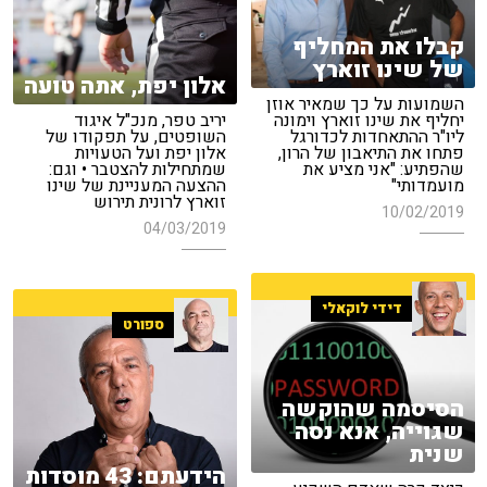
קבלו את המחליף
של שינו זוארץ
אלון יפת, אתה טועה
השמועות על כך שמאיר אוזן
יחליף את שינו זוארץ וימונה
יריב טפר, מנכ"ל איגוד
ליו"ר ההתאחדות לכדורגל
השופטים, על תפקודו של
פתחו את התיאבון של הרון,
אלון יפת ועל הטעויות
שהפתיע: "אני מציע את
שמתחילות להצטבר • וגם:
מועמדותי"
ההצעה המעניינת של שינו
זוארץ לרונית תירוש
10/02/2019
04/03/2019
דידי לוקאלי
ספורט
הסיסמה שהוקשה
שגוייה, אנא נסה
שנית
הידעתם: 43 מוסדות