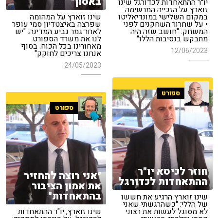
באסון"
יו"ר ההתאחדות לכדורגל שינו
זוארץ על הזכייה המרשימה
במקום השלישי במונדיאליטו
שינו זוארץ על המהומה
• על שחרור השחקנים לפני
שפרצה באיצטדיון סמי עופר
המשחק: "חושב שזה היה
לאחר גמר גביע המדינה: "יש
מתבקש בנסיבות הללו"
לנו את משרד הספורט
מאחורינו בכל הכוח. בסוף
12/06/2023
אנחנו צריכים לחוקק"
24/05/2023
ספורט
ספורט
חוזר לכיסא יו"ר
"אני רוצה להחזיר
ההתאחדות לכדורגל
את אמון הציבור
בהתאחדות"
שינו זוארץ הרגיע את חששו
של הללי: "כשהרגשתי שאני
לא מסוגל לעשות את רצוני
שינו זוארץ, יו"ר ההתאחדות