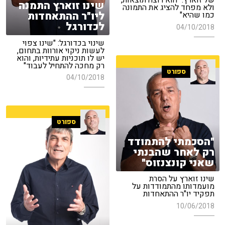
של זוארץ: "הוא רוצה תוצאות,
שינו זוארץ התמנה
ולא מפחד להציג את התמונה
ליו"ר ההתאחדות
כמו שהיא"
לכדורגל
04/10/2018
שינוי בכדורגל: "שינו צפוי
לעשות ניקוי אורוות בתחום,
יש לו תוכניות עתידיות, והוא
רק מחכה להתחיל לעבוד"
ספורט
04/10/2018
ספורט
"הסכמתי להתמודד
רק לאחר שהבנתי
שאני קונצנזוס"
שינו זוארץ על הסרת
מועמדותו מהתמודדות על
תפקיד יו"ר ההתאחדות
10/06/2018