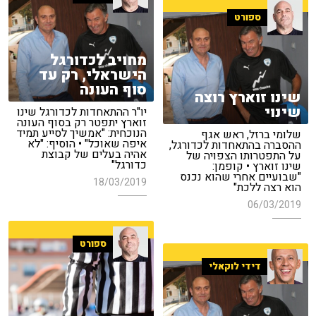
ספורט
מחויב לכדורגל
הישראלי, רק עד
סוף העונה
שינו זוארץ רוצה
שינוי
יו"ר ההתאחדות לכדורגל שינו
זוארץ יתפטר רק בסוף העונה
הנוכחית: "אמשיך לסייע תמיד
שלומי ברזל, ראש אגף
איפה שאוכל" • הוסיף: "לא
ההסברה בהתאחדות לכדורגל,
אהיה בעלים של קבוצת
על התפטרותו הצפויה של
כדורגל"
שינו זוארץ • קופמן:
"שבועיים אחרי שהוא נכנס
18/03/2019
הוא רצה ללכת"
06/03/2019
ספורט
דידי לוקאלי