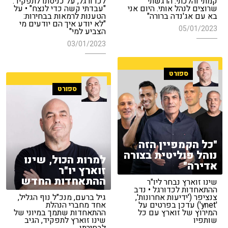
קמתי והלכתי. הרגשתי
לכדורגל, על כניסתו לתפקיד:
שרוצים לנהל אותי. היום אני
"עבדתי קשה כדי לנצח" • על
בא עם אג'נדה ברורה"
הטענות לרמאות בבחירות:
"לא יודע איך הם יודעים מי
05/01/2023
הצביע למי"
03/01/2023
ספורט
ספורט
"כל הקמפיין הזה
נוהל פוליטית בצורה
למרות הכול, שינו
אדירה"
זוארץ יו"ר
ההתאחדות החדש
שינו זוארץ נבחר ליו"ר
ההתאחדות לכדורגל • נדב
צנציפר ('ידיעות אחרונות',
גיל ברעם, מנכ"ל נוף הגליל,
'ynet') עדכן בפרטים על
אחד מחברי הנהלת
המירוץ של זוארץ עם כל
ההתאחדות שתמך במיוני של
שותפיו
שינו זוארץ לתפקיד, הגיב