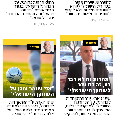
להתרחש, שיהיה מותר
ההתאחדות לכדורגל, על
בכדורגל הישראלי לקרוא
הכדורגל הישראלי בגזרה
לשוטרים חלאות, ולא לקרוא
הבינלאומית: "מקווה
לשופטים חלאות, זו בושה"
שהמלחמה תסתיים והכדורגל
יחזור לישראל"
05/01/2026
03/09/2025
ספורט
ספורט
"תחרות זה לא דבר
רע, זה גם טוב
"אני שומר ומגן על
לשחקן הישראלי"
השחקן הישראלי"
שינו זוארץ, יו''ר ההתאחדות
לכדורגל, על הכדורגלן
שינו זוארץ, יו''ר ההתאחדות
הישראלי: "לא יקרה לו כלום,
לכדורגל, דיבר בנוגע לסוגיית
הוא צריך לעבוד יותר קשה
מספר הזרים בליגת העל • על
אולי, להתאמץ יותר, להשקיע
אלונה ברקת: "צר לי שהיא