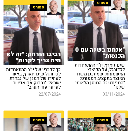
ספורט
ספורט
"אנחנו בשנה עם 0
רביבו הורחק: "זה לא
הכנסות"
היה צריך לקרות"
שינו זוארץ, יו"ר ההתאחדות
לכדורגל, על הקיצוץ
כך לדבריו של יו"ר ההתאחדות
המשמעותי שמתכנן משרד
לכדורגל שינו זוארץ, באשר
האוצר בתקציב הספורט:
לעתידו של המגן של נבחרת
"הספורט זה החוסן הלאומי
ישראל: "נבדוק אם אפשר
שלנו"
לערער עוד הערב"
22/07/2024
03/11/2024
ספורט
ספורט