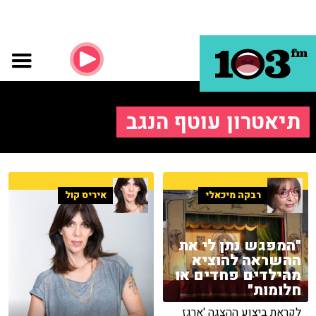
תיאטרון עוטף הנגב
רבקה מיכאלי
איריס קול
"המפגש נתן לי את
ההשראה להוציא
מהילדים פחדים או
חלומות"
לקראת ביצוע ההצגה 'ארגז