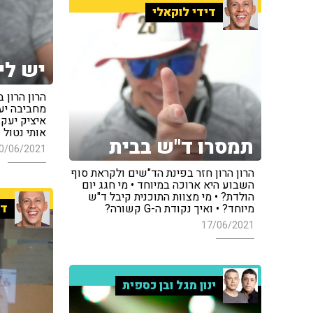
דידי לוקאלי
יש לי 
הרון הרון 
מחביבה יעק
איציק יעקב
אותי נטול 
תמסרו ד"ש בבית
0/06/2021
הרון הרון חזר בפינת הד"שים ולקראת סוף
השבוע היא ארוכה במיוחד • מי חגג יום
הולדת? • מי מצוות התוכנית קיבל ד"ש
די
מיוחד? • ואיך נקודת ה-G קשורה?
17/06/2021
ינון מגל ובן כספית