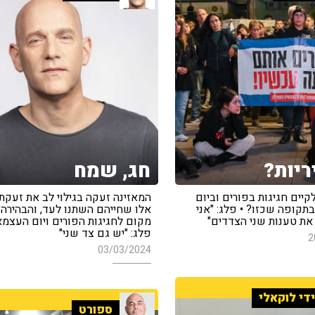
ריות?
חג, שמח
קיים חגיגות בפורים וביום
המאזינה זעקה בגילוי לב את זעק
תקופה שכזו? • פלג: "אני
אלו שחייהם השתנו לעד, והבהירה כ
 את טענות שני הצדדים"
מקום לחגיגות הפורים ויום העצמא
פלג: "יש גם צד שני"
2
03/03/2024
די לוקאלי
ספורט