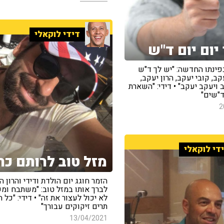
דידי לוקאלי
יום יום ד"ש
בפינתו החדשה: "יש לך ד"ש
ב, קובי יעקב, הרון יעקב,
 ויעקב יעקב" • דידי: "השארת
ד"שים"
2
די לוקאלי
מזל טוב לרותם כה
הזמר חוגג יום הולדת ודידי והרון 
לברך אותו במזל טוב: "משתבח ומ
לא יכול לעצור את זה" • דידי: "כל 
תרים זיקוקים עבורך"
13/04/2021