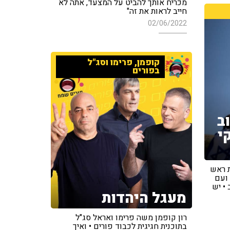
מכריח אותך להביט על המצעד, אתה לא
חייב לראות את זה"
02/06/2022
קופמן, פרימו וסג"ל
בפורים
ב
י
ל החלטת ראש
 ועם
• יש
מעגל היהדות
רון קופמן משה פרימו ואראל סג"ל
בתוכנית חגיגית לכבוד פורים • ואיך