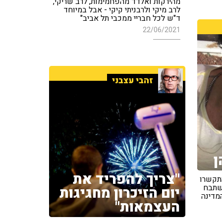
מהירקות ואלדד מהפחמימות, לרב שריקי,
לרב מיקי ולרבניתי קיקי - אבל במיוחד
ד"ש לכל חבריי ממכבי תל אביב"
22/06/2021
זהבי עצבני
ן
"צריך להפריד את
התקשרו
שתבח
יום הזיכרון מחגיגות
המדינה
העצמאות"