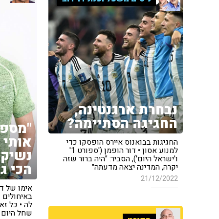
נבחרת ארגנטינה,
החגיגה הסתיימה?
"מספ
אותי ו
החגיגות בבואנוס איירס הופסקו כדי
למנוע אסון • דור הופמן ('ספורט 1'
נשיקה
ו'ישראל היום'), הסביר: "היה ברור שזה
הכי ג
יקרה, המדינה יצאה מדעתה"
21/12/2022
אימו של די
באיחולים 
שחל היום •