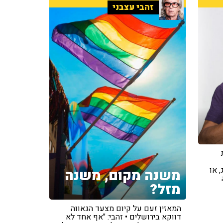
זהבי עצבני
 או
משנה מקום, משנה
מזל?
המאזין זעם על קיום מצעד הגאווה
דווקא בירושלים • זהבי: "אף אחד לא