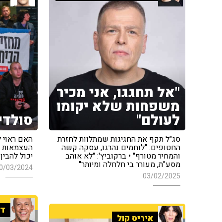
"אל תחגגו, אני מכיר
משפחות שלא יקומו
לעולם"
סולדי
סג"ל תקף את החגיגות שמתלוות לחזרת
האם ראוי ל
החטופים: "לוחמים נהרגו, עסקה קשה
העצמאות ב
והמחיר מטורף" • ברקוביץ': "לא אוהב
יכול להבין
מסע"ת, מעורר בי חלחלה ומיותר"
0/03/2024
03/02/2025
די
איריס קול