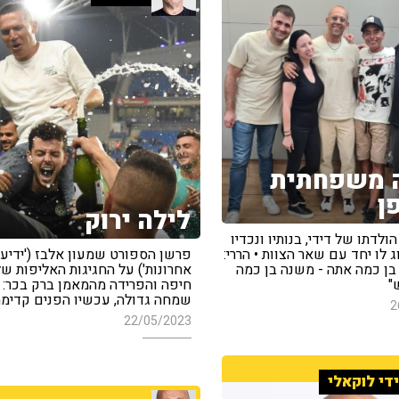
 משפחתית
ן
לילה ירוק
ולדתו של דידי, בנותיו ונכדיו
ג לו יחד עם שאר הצוות • הררי:
פרשן הספורט שמעון אלבז ('ידיעו
בן כמה אתה - משנה בן כמה
אחרונות') על החגיגות האליפות ש
"
חיפה והפרידה מהמאמן ברק בכר: "
שמחה גדולה, עכשיו הפנים קדימה
2
22/05/2023
די לוקאלי