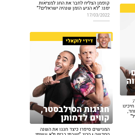
קופמן הצליח לחבר את החג למציאות
ימנו: "לא הגיע הזמן שנהיה ישראלים?"
17/03/2022
דידי לוקאלי
ה
:
 כל כך חיכינו
חגיגות הסילבסטר,
חד,
קווים לדמותן
המגישים סיפרו כיצד חגגו את השנה
החדשה • הרון: "ישבתי בבית ולא עשיתי