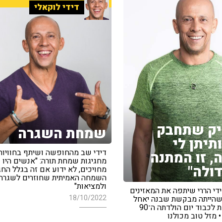
דידי לוקאלי
יק שתחבק
שמחת השגרה
תיתן לי
דידי שב מהחופשה ושיתף בחוויות
, זו המתנה
מחגיגות שמחת תורה: "אנשים היו
דולה"
מחויכים, לא ידוע אם זה בגלל החג,
השמחה האמיתית שחוזרים לשגרה
ולמציאות"
די הררי שיתפה את המאזינים
18/10/2022
שהייתה מבקשת שבנה יאחל
לה • כל זאת לכבוד יום הולדתה ה־90
 מזל טוב מכולנו