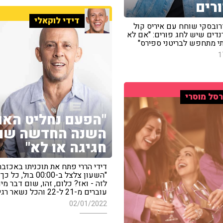
ורים
דידי לוקאלי
רובסקי שוחח עם איריס קול
נדים שיש לחג פורים: "אם לא
תי מתחפש לבריטני ספירס"
1
סל מוסרי
"הפעם נחליט האם
השנה החדשה שוו
חגיגה או לא"
דידי הררי פתח את תוכניתו באכזבה
"השעון צלצל ב-00:00 בול,
לזה - ואז? כלום, זהו, שום דבר מיו
עוברים מ-21 ל-22 והכל נשאר רגיל"
02/01/2022