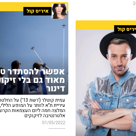
2
איריס קול
ריס קול
אפשר להסתדר טו
מאוד גם בלי זיקוק
דינור
עמית קוטלר ('רשת 13') ע
עיריית ת"א לוותר על המופע הלילי,
המלצה חמה ליום העצמאות הקרוב 
אלטרנטיבה לזיקוקים
01/05/2022