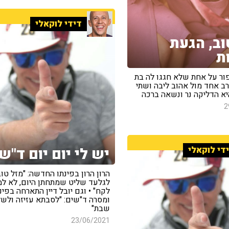
דידי לוקאלי
וב, הגעת
ת
ור על אחת שלא חגגו לה בת
ב אחד מול אהוב ליבה ושתי
היא הדליקה נר ונשאה ברכה
2
די לוקאלי
יש לי יום יום ד"ש
הרון הרון בפינתו החדשה: "מזל טו
לגלעד שליט שמתחתן היום, לא למ
לקח" • וגם יובל דיין התארחה בפינ
ומסרה ד"שים: "לסבתא עזיזה ולשל
שבת"
23/06/2021