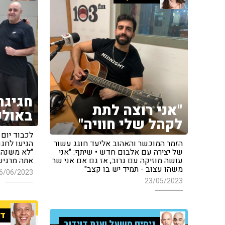
חגיגה
"אני רוצה לתת
באולפ
לקהל שלי חוויה"
לכבוד יום ה
הזמר המוכשר והאהוב אליעד חוגג עשור
הגיעו לחגו
של יצירה עם אלבום חדש • שיתף: "אני
"לא משנה 
עושה מוזיקה עם גרוב, אז גם אם אני שר
אתה מרגיש
משהו עצוב - תמיד יש בו קצב"
6/06/2023
23/05/2023
די
ניסים משעל וענת דוידוב