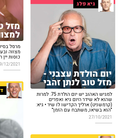
גיא פלג
מזל ט
למצוו
מרסל בסיפ
מצווה ובער
כוסות יין 
9/12/2021
יום הולדת עצבני -
מזל טוב לנתן זהבי
די
למגיש האהוב יש יום הולדת 75. למרות
שהוא לא שידר היום גיא ואפרים
(קרמשניט) ארליך הקדישו לו שיר • גיא:
"הוא בשיאו, משתבח עם הזמן"
27/10/2021