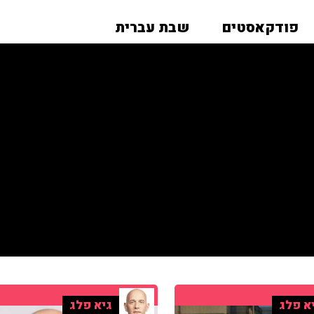
פודקאסטים
שבת עברית
א פלג
גיא פלג