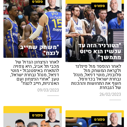
ספורט
ספורט
"הטורניר הזה עד
"משחק שחייב
עכשיו הוא סיוט
לנצח"
מתמשך"
לאחר הניצחון הגדול של
לאחר ההפסד מול פינלנד
מכבי תל אביב, היא צפויה
ולקראת המשחק מול
להתארח באיסטנבול • מוטי
סלובניה, מוטי דניאל, מנהל
דניאל, מנהל נבחרת ישראל,
נבחרת ישראל בכדורסל,
טען: "אחרי הניצחון ועם
חשף את התחושות וההכנות
האנרגיות, חייב לנצח"
של הנבחרת
09/03/2023
26/02/2023
ספורט
ספורט