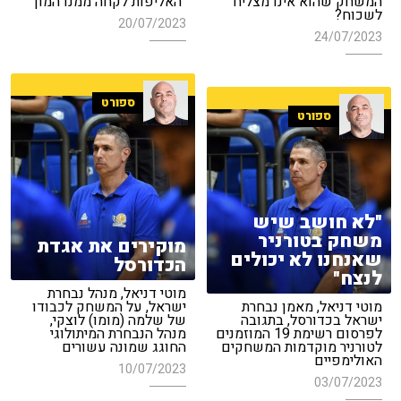
המשחק שהוא אינו מצליח
"האליפות לקחה ממנו המון"
לשכוח?
20/07/2023
24/07/2023
ספורט
ספורט
"לא חושב שיש
משחק בטורניר
מוקירים את אגדת
שאנחנו לא יכולים
הכדורסל
לנצח"
מוטי דניאל, מנהל נבחרת
מוטי דניאל, מאמן נבחרת
ישראל, על המשחק לכבודו
ישראל בכדורסל, בתגובה
של שלמה (מומו) לוצקי,
לפרסום רשימת 19 המוזמנים
מנהל הנבחרת המיתולוגי
לטורניר מוקדמות המשחקים
החוגג שמונה עשורים
האולימפיים
10/07/2023
03/07/2023