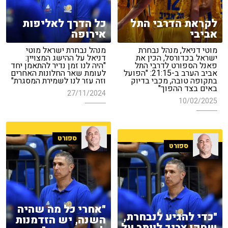
לקראת הדרבי התל
כל הדרך לאליפות
אביבי
אירופה
מוטי דניאל, מנהל נבחרת
מנהל נבחרת ישראל מוטי
ישראל בכדורסל, הכין את
דניאל על ההישג המצויין:
פאנל הספורט לדרבי התל
"היה לנו זמן נדיר להתאמן יחד
אביב הערב ב-21:15: "הפועל
לעומת שאר החלונות האחרים
בתקופה טובה, מכבי בדיוק
וזה עזר לנו לשמירת המסגרת"
באים בצד ההפוך"
27/11/2024
10/02/2025
ספורט
ספורט
"אחרי כל מה שהיה
"כדי להגיע לנבחרת,
השנה, יש הזדמנות
שחקן צריך לוותר על