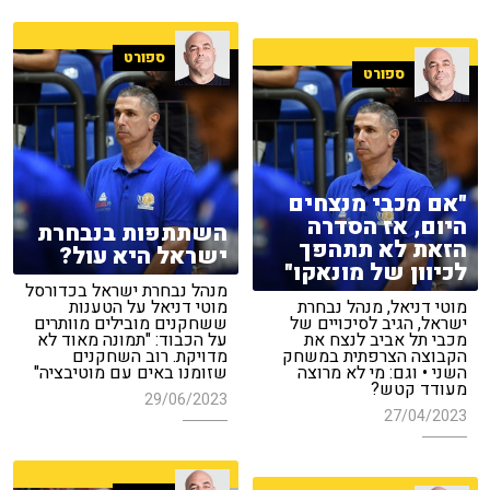
ספורט
ספורט
"אם מכבי מנצחים
היום, אז הסדרה
השתתפות בנבחרת
הזאת לא תתהפך
ישראל היא עול?
לכיוון של מונאקו"
מנהל נבחרת ישראל בכדורסל
מוטי דניאל, מנהל נבחרת
מוטי דניאל על הטענות
ישראל, הגיב לסיכויים של
ששחקנים מובילים מוותרים
מכבי תל אביב לנצח את
על הכבוד: "תמונה מאוד לא
הקבוצה הצרפתית במשחק
מדויקת. רוב השחקנים
השני • וגם: מי לא מרוצה
שזומנו באים עם מוטיבציה"
מעודד קטש?
29/06/2023
27/04/2023