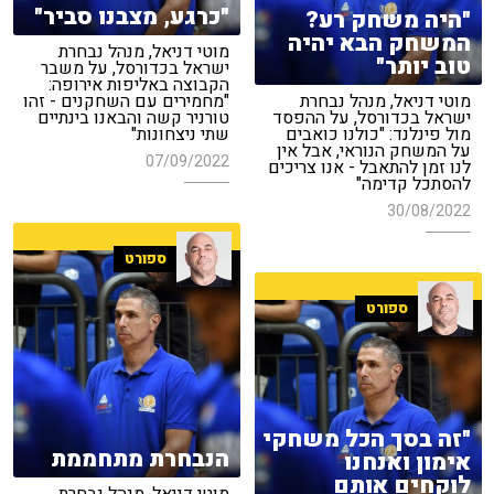
"כרגע, מצבנו סביר"
"היה משחק רע?
המשחק הבא יהיה
מוטי דניאל, מנהל נבחרת
טוב יותר"
ישראל בכדורסל, על משבר
הקבוצה באליפות אירופה:
מוטי דניאל, מנהל נבחרת
"מחמירים עם השחקנים - זהו
ישראל בכדורסל, על ההפסד
טורניר קשה והבאנו בינתיים
מול פינלנד: "כולנו כואבים
שתי ניצחונות"
על המשחק הנוראי, אבל אין
07/09/2022
לנו זמן להתאבל - אנו צריכים
להסתכל קדימה"
30/08/2022
ספורט
ספורט
"זה בסך הכל משחקי
הנבחרת מתחממת
אימון ואנחנו
לוקחים אותם