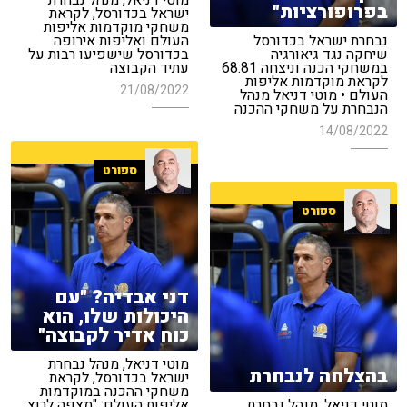
מוטי דניאל, מנהל נבחרת
בפרופורציות"
ישראל בכדורסל, לקראת
משחקי מוקדמות אליפות
נבחרת ישראל בכדורסל
העולם ואליפות אירופה
שיחקה נגד גיאורגיה
בכדורסל שישפיעו רבות על
במשחקי הכנה וניצחה 68:81
עתיד הקבוצה
לקראת מוקדמות אליפות
21/08/2022
העולם • מוטי דניאל מנהל
הנבחרת על משחקי ההכנה
14/08/2022
ספורט
ספורט
דני אבדיה? "עם
היכולות שלו, הוא
כוח אדיר לקבוצה"
מוטי דניאל, מנהל נבחרת
בהצלחה לנבחרת
ישראל בכדורסל, לקראת
משחקי ההכנה במוקדמות
מוטי דניאל, מנהל נבחרת
אליפות העולם: "מצפה לרוץ