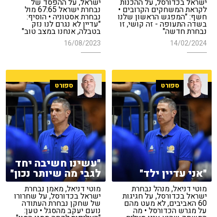
ישראל בכדורסל, על ההכנות
ישראל, על ההפסד של
לקראת המשחקים הקרובים •
נבחרת ישראל 67:65 מול
חשף: "המפגש הראשון שלנו
נבחרת אסטוניה • הוסיף:
בשדה התעופה - זה קושי, זו
"עדיין לא נגרם לנו נזק
נבחרת חדשה"
בטבלה, אנחנו במצב טוב"
16/08/2023
14/02/2024
ספורט
ספורט
"עשינו חשיבה יחד
"אני עדיין ילד"
לגבי מה שיותר נכון"
מוטי דניאל, מנהל נבחרת
מוטי דניאל, מאמן נבחרת
ישראל בכדורסל, על חגיגות
ישראל בכדורסל, על שחרורו
60 האביבים, לא מעט מהם
של שחקן נבחרת העתודה
על מגרש הכדורסל • מה
נועם יעקב מהסגל • טען: