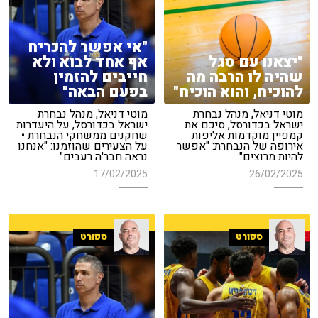
"אי אפשר להכריח
"יצאנו עם סגל
אף אחד לבוא ולא
שהיה לו הרבה מה
חייבים להזמין
להוכיח, והוא הוכיח"
בפעם הבאה"
מוטי דניאל, מנהל נבחרת
מוטי דניאל, מנהל נבחרת
ישראל בכדורסל, סיכם את
ישראל בכדורסל, על היעדרות
קמפיין מוקדמות אליפות
שחקנים ממשחקי הנבחרת •
אירופה של הנבחרת: "אפשר
על הצעירים שהוזמנו: "אנחנו
להיות מרוצים"
נראה חבר'ה רעבים"
17/02/2025
26/02/2025
ספורט
ספורט