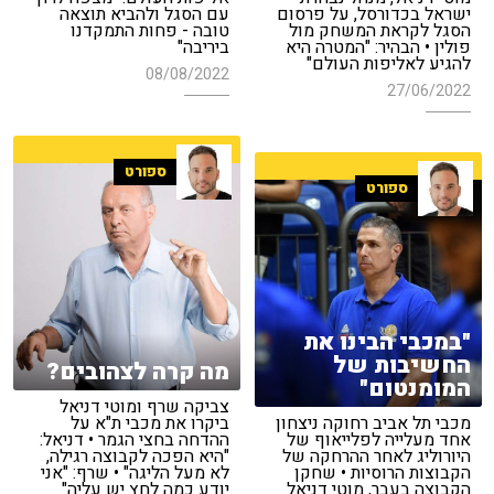
ישראל בכדורסל, על פרסום
עם הסגל ולהביא תוצאה
הסגל לקראת המשחק מול
טובה - פחות התמקדנו
פולין • הבהיר: "המטרה היא
ביריבה"
להגיע לאליפות העולם"
08/08/2022
27/06/2022
ספורט
ספורט
"במכבי הבינו את
החשיבות של
מה קרה לצהובים?
המומנטום"
צביקה שרף ומוטי דניאל
מכבי תל אביב רחוקה ניצחון
ביקרו את מכבי ת"א על
אחד מעלייה לפלייאוף של
ההדחה בחצי הגמר • דניאל:
היורוליג לאחר ההרחקה של
"היא הפכה לקבוצה רגילה,
הקבוצות הרוסיות • שחקן
לא מעל הליגה" • שרף: "אני
הקבוצה בעבר, מוטי דניאל
יודע כמה לחץ יש עליה"