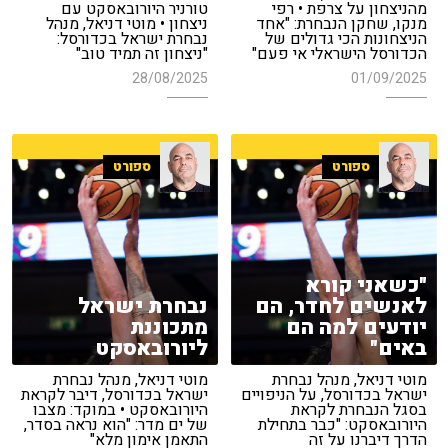
מהניצחון על צרפת • רפי
טורניר היורובאסקט עם
מנקו, שחקן הנבחרת: "אחד
ניצחון • מוטי דניאל, מנהל
הניצחונות הכי גדולים של
נבחרת ישראל בכדורסל:
הכדורסל הישראלי אי פעם"
"ניצחון זה תמיד טוב"
28/08/2025
01/09/2025
ספורט
ספורט
"כשאני קורא
לאנשים לחדר, הם
נבחרת ישראל
יודעים למה הם
מתכוננת
באים"
ליורובאסקט
מוטי דניאל, מנהל נבחרת
מוטי דניאל, מנהל נבחרת
ישראל בכדורסל, על הניפויים
ישראל בכדורסל, דיבר לקראת
בסגל הנבחרת לקראת
היורובאסקט • במוקד: מצבו
היורובאסקט: "כבר בתחילת
של ים מדר: "הוא נראה בסדר,
הדרך דיברנו על זה
התאמן אימון מלא"