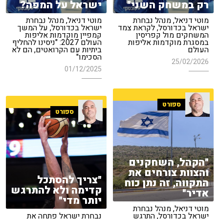
רק במשחק השני"
ישראל על המפה?
מוטי דניאל, מנהל נבחרת
מוטי דניאל, מנהל נבחרת
ישראל בכדורסל, לקראת צמד
ישראל בכדורסל, על המשך
המשחקים מול קפריסין
קמפיין מוקדמות אליפות
במסגרת מוקדמות אליפות
העולם 2027: "ניסינו להחליף
העולם
ביתיות עם הקרואטים, הם לא
הסכימו"
25/02/2026
01/12/2025
ספורט
ספורט
"הקהל, השחקנים
והצוות צורחים את
"צריך להסתכל
התקווה, זה נתן כוח
קדימה ולא להתרגש
אדיר"
יותר מדי"
מוטי דניאל, מנהל נבחרת
ישראל בכדורסל, התרגש
נבחרת ישראל פתחה את