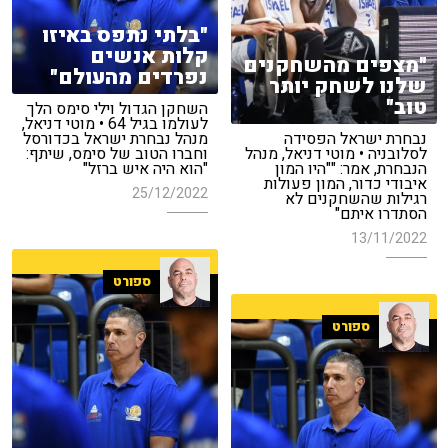
"בלתי נתפס באיזו
קלות אנשים
"מצפים מהשחקנים
נפרדים מהעולם"
שלנו לשחק יותר
טוב"
השחקן הגדול וילי סימס הלך
לעולמו בגיל 64 • מוטי דניאל,
נבחרת ישראל הפסידה
מנהל נבחרת ישראל בכדורסל
לסלובניה • מוטי דניאל, מנהל
וחברו הטוב של סימס, שיתף:
הנבחרת, אמר: ""היו המון
"הוא היה איש ברזל"
איבודי כדור, המון פעולות
25/12/2022
רגילות שהשחקנים לא
הסתדרו איתם"
13/11/2022
ספורט
ספורט