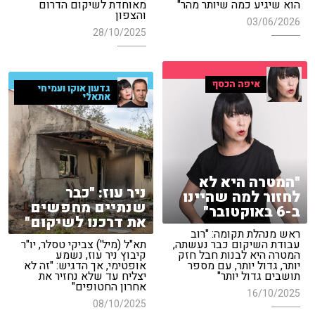
הוא שיגיע כמה שיותר מהר"
מאוחדת לשיקום הדרום
והצפון
03/06/2026
28/10/2025
איפה הכסף
גדעון אוקו ועמיחי
אתאלי
"המטרה היא לא
ניר עוז: "כבר
לחזור למה שהיינו
שנתיים מחפשים
ב-6 באוקטובר"
את דרכנו לשיקום"
ראש מנהלת תקומה: "רוב
עבודת השיקום כבר נעשתה,
תא"ל (מיל') צביקי טסלר, יו"ר
המטרה היא לבנות חבל חזק
קיבוץ ניר עוז, נשמע
יותר, גדול יותר, עם מספר
אופטימי, אך הדגיש: "זה לא
תושבים גדול יותר"
יצליח עד שלא נחזיר את
אחרון החטופים"
16/10/2025
08/10/2025