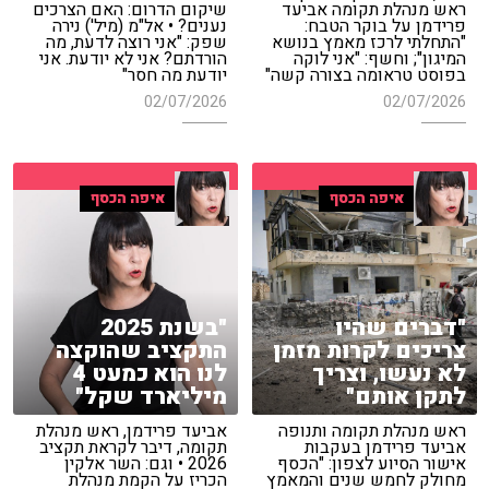
ראש מנהלת תקומה אביעד
שיקום הדרום: האם הצרכים
פרידמן על בוקר הטבח:
נענים? • אל"מ (מיל') נירה
"התחלתי לרכז מאמץ בנושא
שפק: "אני רוצה לדעת, מה
המיגון"; וחשף: "אני לוקה
הורדתם? אני לא יודעת. אני
בפוסט טראומה בצורה קשה"
יודעת מה חסר"
02/07/2026
02/07/2026
איפה הכסף
איפה הכסף
"דברים שהיו
"בשנת 2025
צריכים לקרות מזמן
התקציב שהוקצה
לא נעשו, וצריך
לנו הוא כמעט 4
לתקן אותם"
מיליארד שקל"
ראש מנהלת תקומה ותנופה
אביעד פרידמן, ראש מנהלת
אביעד פרידמן בעקבות
תקומה, דיבר לקראת תקציב
אישור הסיוע לצפון: "הכסף
2026 • וגם: השר אלקין
מחולק לחמש שנים והמאמץ
הכריז על הקמת מנהלת