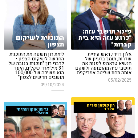
פינוי תושבי עזה:
"כרגע עזה היא בית
התוכנית לשיקום
קברות"
הצפון
אלון דוידי, ראש עיריית
ליאת רון חשפה את התוכנית
שדרות, תומך ברעיון של
החדשה לשיקום הצפון •
הנשיא טראמפ לפנות את
לדברי רון: "תוכנית בגובה של
תושבי עזה מהרצועה ולשקם
31 מיליארד שקלים, היעד
אותה תחת שליטה אמריקנית
הוא משיכה של 100,000
תושבים חדשים לצפון"
05/02/2025
09/10/2024
רון קופמן ואריה
אלדד
גדעון אוקו ועמיחי
אתאלי