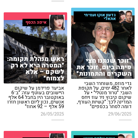
גדעון אוקו ועמיחי
אתאלי
איפה הכסף
ראש מנהלת תקומה:
"זוכר שנתנו חצי
"המטרה היא לא רק
פיתה ביום, זוכר את
לשקם – אלא
השקרים והתמונות"
לצמוח"
גדי מוזס, משוחרר השבי
לאחר 482 ימים, על תקופת
אביעד פרידמן על שיקום
השבי: "טרור מנטלי" • על
היישובים בעוטף עזה: "ב־6
שיקום קיבוץ ניר עוז ויחס
באוקטובר היו בחבל 64 אלף
המדינה לכך: "קשיות העורף,
אנשים, נכון ליום ראשון חזרו
דומה לסחר בכספים"
59 אלף – 92 אחוז"
26/05/2025
29/06/2025