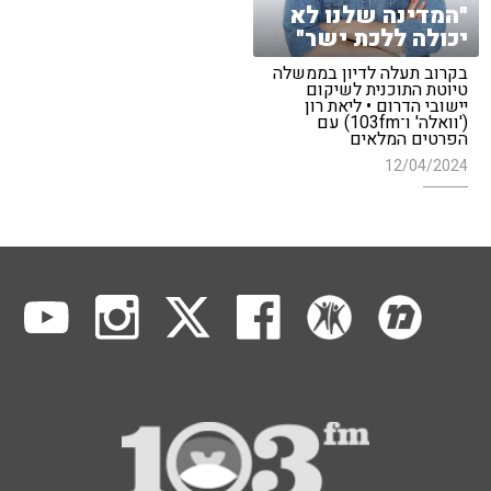
"המדינה שלנו לא
יכולה ללכת ישר"
בקרוב תעלה לדיון בממשלה
טיוטת התוכנית לשיקום
יישובי הדרום • ליאת רון
('וואלה' ו־103fm) עם
הפרטים המלאים
12/04/2024