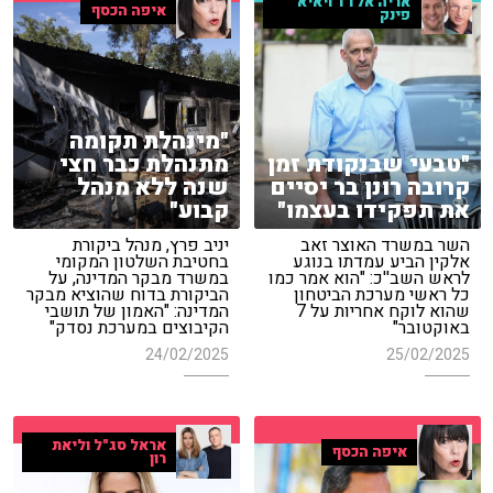
אריה אלדד ויאיא
איפה הכסף
פינק
"מינהלת תקומה
"טבעי שבנקודת זמן
מתנהלת כבר חצי
קרובה רונן בר יסיים
שנה ללא מנהל
את תפקידו בעצמו"
קבוע"
השר במשרד האוצר זאב
יניב פרץ, מנהל ביקורת
אלקין הביע עמדתו בנוגע
בחטיבת השלטון המקומי
לראש השב''כ: "הוא אמר כמו
במשרד מבקר המדינה, על
כל ראשי מערכת הביטחון
הביקורת בדוח שהוציא מבקר
שהוא לוקח אחריות על 7
המדינה: "האמון של תושבי
באוקטובר"
הקיבוצים במערכת נסדק"
24/02/2025
25/02/2025
אראל סג"ל וליאת
איפה הכסף
רון