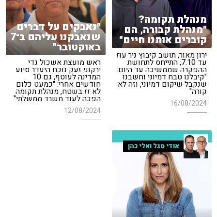
מנהלת תקומה?
"נאבקים על דברים
"מנהלת קבורה, הם
שנאבקנו עליהם ב־7
קוברים אותנו חיים"
באוקטובר"
ירון מאור, תושב קיבוץ ניר עוז
עד 7.10, התייחס לתחושת
ראש מועצת אשכול גדי
ההפקרה שממשיכה עד היום:
ירקוני זעק נוכח היעדר סיוע
"קיבלנו טבח דמיוני וחשבנו
המדינה לעוטף, גם 10
שנקבל שיקום דמיוני, וזה לא
חודשים אחרי: "כמעט כלום
קורה"
לא זז בשטח, מנהלת תקומה
הפכה לעוד משרד ממשלתי"
16/08/2024
12/08/2024
אודי סגל ואלי כהן