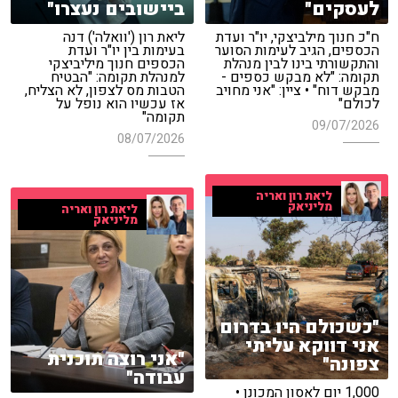
לעסקים"
ביישובים נעצרו"
ח"כ חנוך מילביצקי, יו"ר ועדת
ליאת רון ('וואלה') דנה
הכספים, הגיב לעימות הסוער
בעימות בין יו"ר ועדת
והתקשורתי בינו לבין מנהלת
הכספים חנוך מיליביצקי
תקומה: "לא מבקש כספים -
למנהלת תקומה: "הבטיח
מבקש דוח" • ציין: "אני מחויב
הטבות מס לצפון, לא הצליח,
לכולם"
אז עכשיו הוא נופל על
תקומה"
09/07/2026
08/07/2026
ליאת רון ואריה
מליניאק
ליאת רון ואריה
מליניאק
"כשכולם היו בדרום
אני דווקא עליתי
"אני רוצה תוכנית
צפונה"
עבודה"
1,000 יום לאסון המכונן •