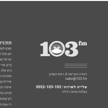
תוכניות fm
שבע תש
ינון מגל 
אראל סג"
ברק סרי 
גיא פלג
דבורה הנביאה 6, רמת השרון
תוכנית ה
radio@103.fm
איריס קו
עלייה לשידור: 0552-103-103
איפה הכ
בעלות שיחה רגילה
פנינה בת
רון קופמ
רז שכניק