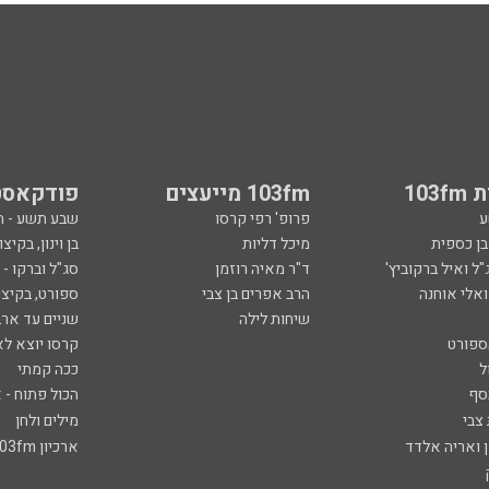
103
103fm מייעצים
פודקאסט
ע
פרופ' רפי קרסו
שבע תשע - 
ובן כספית
מיכל דליות
בן וינון, בקיצו
ל ואיל ברקוביץ'
ד"ר מאיה רוזמן
סג"ל וברקו -
ואלי אוחנה
הרב אפרים בן צבי
ספורט, בקיצו
שיחות לילה
שניים עד ארב
ספורט
קרסו יוצא לא
ל
ככה קמתי
סף
הכול פתוח - א
 צבי
מילים ולחן
ן ואריה אלדד
ארכיון 103fm