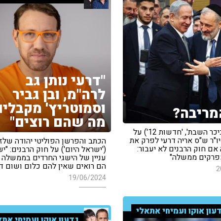
"דרעי נותן גב
לרה"מ, ובן גביר
וסמוטריץ' מקבלים
מריבה?
מה שהם רוצים"
ישי כהן ('כיכר השבת', 'חדשות 12') על
יו"ר ש"ס אריה דרעי לפרק את
הכתב והפרשן הפוליטי יהודה שלזי
אם חוק הרבנים לא יעבור:
('ישראל היום') על חוק הרבנים: "י
מפרקים ממשלה"
עניין של הישגי החרדים בממשלה ה
הם רואים שאין להם כלום ושום ד
2
19/06/2024
עון אוקו ועמיחי אתאלי
גדעון אוקו ועמיחי אתא