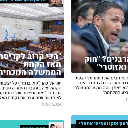
"הכי קרוב לקריסה
רבנים? "חוק
מאז הקמת
ואזוטרי"
הממשלה הנוכחית
הנא הביע את דעתו על הצעת
רה סערה וירדה מסדר היום:
ישראל כהן ('קול ברמה') על יציבו
לא ייאמן שזה מה שהממשלה
הקואליציה בעקבות הסערה סביב 
צע המלחמה"
הרבנים: "זאת תחילתה של התפרקות
לא חושב שזה עבר את נקודת האל-
1
19/06/2024
עון אוקו ועמיחי אתאלי