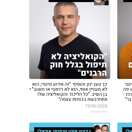
"הקואליציה לא
תיפול בגלל חוק
הרבנים"
נגר
כך טען ינון והוסיף: "זה אירוע מינורי, הוא
ש פה
לא מעניין אותי, הוא לא דרמטי או חשוב" •
זו -
בן השיב: "כל הליכוד והקואליציה שלו
בר"
מתחרבשת בכוחות עצמה"
19/06/2024
לי
גדעון אוקו ועמיחי אתאלי