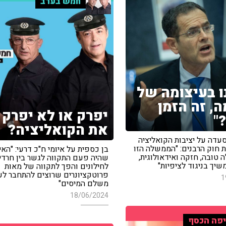
חמש בערב
ו בעיצומה של
, זה הזמן
יפרק או לא יפרק
"
את הקואליציה?
עדה על יציבות הקואליציה
ת חוק הרבנים: "הממשלה הזו
בן כספית על איומי ח"כ דרעי: "הא
טובה, חזקה ואידאולוגית,
שהיה פעם התקווה לגשר בין חרדי
שיך בניגוד לציפיות"
לחילונים והפך לתקווה של מאות
פרוטקציונרים שרוצים להתחבר לעט
1
משלם המיסים"
18/06/2024
פה הכסף