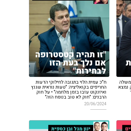
"זו תהיה קטסטרופה
ת
אם נלך בעת הזו
לבחירות"
ממשלה
ח"כ עמית הלוי בתגובה לחילוקי הדעות
 נמצא
החריפים בקואליציה: "טעות נוראית שגנץ
ואיזנקוט עזבו בזמן מלחמה" • על חוק
הרבנים: "חוק לא טוב בנוסח הזה"
20/06/2024
ים
ינון מגל ובן כספית