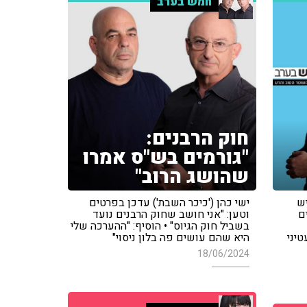
חמש בערב
חוק הרבנים:
"גורמים בש"ס אמרו
שהושג הרוב"
יש
ישי כהן ('כיכר השבת') עדכן בפרטים
ם
וטען: "אני חושב שחוק הרבנים נועד
בשביל חוק הגיוס" • הוסיף: "ההערכה שלי
יני
היא שהם עושים פה בלון ניסוי"
18/06/2024