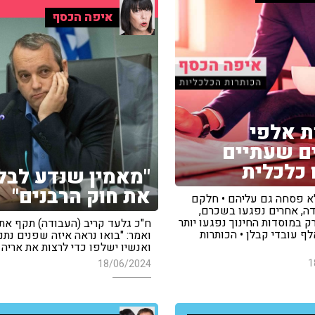
איפה הכסף
 אלפי
ם שעתיים
 כלכלית
"מאמין שנדע לבל
את חוק הרבנים"
 פסחה גם עליהם • חלקם
דה, אחרים נפגעו בשכרם,
 במוסדות החינוך נפגעו יותר
ח"כ גלעד קריב (העבודה) תקף את
ף עובדי קבלן • הכותרות
ואמר: "בואו נראה איזה שפנים נתני
ואנשיו ישלפו כדי לרצות את אריה 
1
18/06/2024