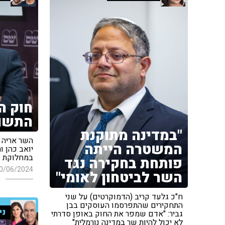
חוק ה
התשו
"במדינה מתוקנת
השר אריה 
המשטרה הייתה
יואב כהן ו
במחלוקת •
פותחת בחקירה נגד
0/06/2024
השר לביטחון לאומי"
ח"כ גלעד קריב (הדמוקרטים) על שני
התחקירים שהתפרסמו העוסקים בבן
ני
גביר: "אדם שמפר את החוק באופן סדרתי
לא יכול להיות שר במדינה נורמלית"