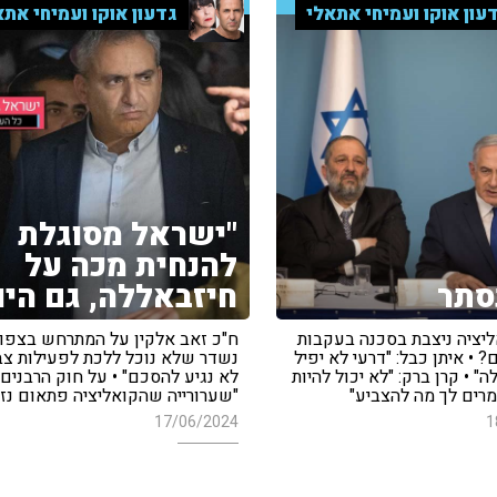
עון אוקו ועמיחי אתאלי
גדעון אוקו ועמיחי אתא
"ישראל מסוגלת
להנחית מכה על
סתר
חיזבאללה, גם היו
יציה ניצבת בסכנה בעקבות
ח"כ זאב אלקין על המתרחש בצפון
? • איתן כבל: "דרעי לא יפיל
נשדר שלא נוכל ללכת לפעילות צב
 • קרן ברק: "לא יכול להיות
לא נגיע להסכם" • על חוק הרבנים:
רים לך מה להצביע"
"שערורייה שהקואליציה פתאום נז
17/06/2024
1