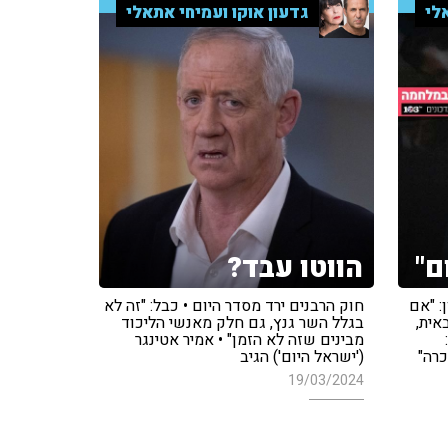
לי
גדעון אוקו ועמיחי אתאלי
ם"
הווטו עבד?
: "אם
חוק הרבנים ירד מסדר היום • כבל: "זה לא
אית,
בגלל השר גנץ, גם חלק מאנשי הליכוד
מבינים שזה לא הזמן" • אמיר אטינגר
כרה"
('ישראל היום') הגיב
19/03/2024