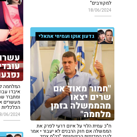
למקורבים"
18/06/2024
גדעון אוקו ועמיחי אתאלי
עשרות
עובדי
נפגעו
"חמור מאוד אם
המלחמה לא
איבדו עבו
שרים יצאו
ומתברר שרק
מעשרים אל
מהממשלה בזמן
הכלכליות
מלחמה"
8/06/2024
ח"כ עמית הלוי על איום דרעי לפרק את
הממשלה אם חוק הרבנים לא יעבור • אמר
לגבי המדיניות הביטחונית: "רה"מ צריך