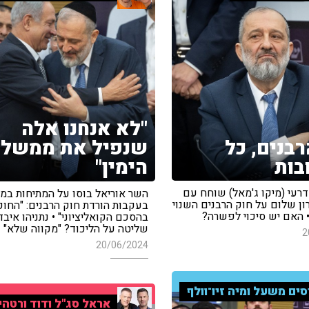
"לא אנחנו אלה
רבנים, כל
שנפיל את ממשל
בות
הימין"
דרעי (מיקו ג'מאל) שוחח עם
השר אוריאל בוסו על המתיחות ב
רון שלום על חוק הרבנים השנוי
בעקבות הורדת חוק הרבנים: "החוק
 האם יש סיכוי לפשרה?
בהסכם הקואליציוני" • נתניהו איבד
שליטה על הליכוד? "מקווה שלא"
2
20/06/2024
סים משעל ומיה זיו־וולף
אראל סג"ל ודוד ורטהי