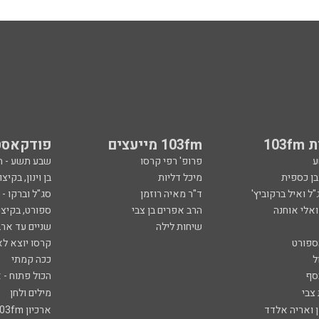
103
103fm מייעצים
פודקאסט
ע
פרופ' רפי קרסו
שבע תשע - 
ובן כספית
מיכל דליות
בן וינון, בקיצו
ל ואיל ברקוביץ'
ד"ר מאיה רוזמן
סג"ל וברקו -
ואלי אוחנה
הרב אפרים בן צבי
ספורט, בקיצו
שיחות לילה
שניים עד ארב
ספורט
קרסו יוצא לא
ל
ככה קמתי
סף
הכול פתוח - א
 צבי
מילים ולחן
ן ואריה אלדד
ארכיון 103fm