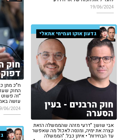
19/06/2024
גדעון אוקו ועמיחי אתאלי
חוק ה
דפוק 
ח"כ מתן כ
החוק שעור
"זה פשוט 
עושה באמ
חוק הרבנים - בעין
9/06/2024
הסערה
אבי שושן: "דרעי מזהה שהממשלה הזאת
קצרה את ימיה, ומנסה לאכול מה שאפשר
גד
עד הבחירות" • איתן כבל: "הממשלה