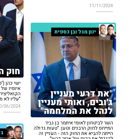
11/11/2024
ינון מגל ובן כספית
חוק ה
איומיו של 
"את דרעי מעניין
הקואליציה 
"עליו לא 
ג'ובים, ואותי מעניין
0/06/2024
לנהל את המלחמה"
השר לביטחון לאומי איתמר בן גביר
התייחס לחוק הרבנים וטען: "טעות גדולה
גד
הייתה להביא את החוק הזה - העניין זה
להגדיל את הכוח של אריה דרעי"