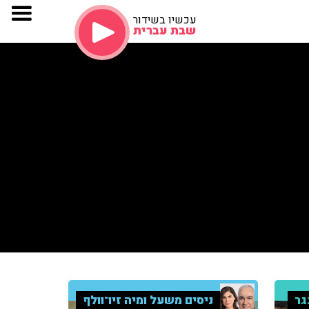
עכשיו בשידור
שבת עברית
גר
ניסים משעל ומיה זיו־וולף