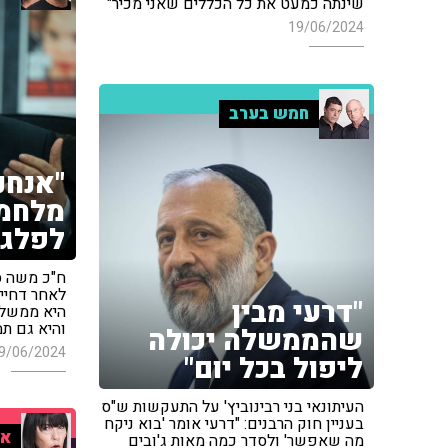
שינתה כמעט את כל הכללים שאני מכיר"
19/06/2024
חמש בערב
"אנחנ
מלחמה
לפלג?
ח"כ משה ס
לאחר דחיי
"דרעי מבין
היא ממשלה 
והיא גם תמ
שהממשלה יכולה
9/06/2024
ליפול בכל יום"
העיתונאי בני רבינוביץ' על התעקשות ש"ס
בעניין חוק הרבנים: "דרעי אומר 'בוא ניקח
אי
מה שאפשר' ולסדר כמה מאות ג'ובים