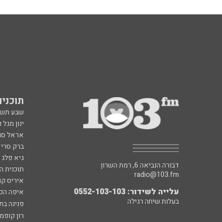
תוכניות fm
שבע תש
ינון מגל 
אראל סג"
ברק סרי 
גיא פלג
דבורה הנביאה 6, רמת השרון
תוכנית ה
radio@103.fm
איריס קו
עלייה לשידור: 0552-103-103
איפה הכ
בעלות שיחה רגילה
פנינה בת
רון קופמ