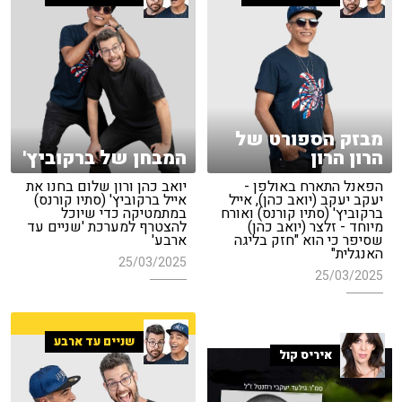
מבזק הספורט של
הרון הרון
המבחן של ברקוביץ'
הפאנל התארח באולפן -
יואב כהן ורון שלום בחנו את
יעקב יעקב (יואב כהן), אייל
אייל ברקוביץ' (סתיו קורנס)
ברקוביץ' (סתיו קורנס) ואורח
במתמטיקה כדי שיוכל
מיוחד - זלצר (יואב כהן)
להצטרף למערכת 'שניים עד
שסיפר כי הוא "חזק בליגה
ארבע'
האנגלית"
25/03/2025
25/03/2025
שניים עד ארבע
איריס קול