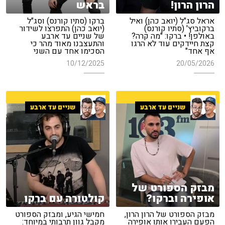
הרון הרון!
בראש
אראל סג"ל (יואב כהן) ואיל
ברקו (סתיו קורנס) וסג"ל
ברקוביץ' (סתיו קורנס)
(יואב כהן) התפרצו לשידור
באולפן! • ברקו: "מה קרה?
של שניים עד ארבע
קצת חיידקים עוד לא הרגו
והתעצבנו מאוד מהר כי
אף אחד"
הסכימו אחד עם השני
10/12/2025
20/05/2026
שניים עד ארבע
שניים עד ארבע
מבזק הספורט של
אופירה וברקו?
קולטורה עם ברקו
מבזק הספורט של הרון הרון,
חמישי הגיע, ומבזק הספורט
הפעם העבירו אותו אופירה
מקבל גוון תרבותי במיוחד: