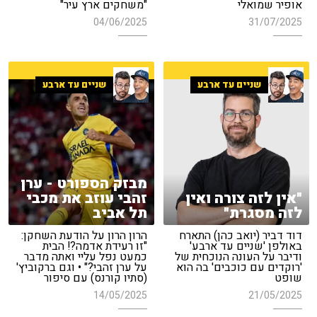
אופיר שמואלי
"משחקים ארץ עיר"
04/06/2025
31/07/2025
שניים עד ארבע
שניים עד ארבע
מבזק הספורט - ערן
"אין לזה צורה ואין
זהבי עוזב את מכבי
לזה מסגרת"
תל אביב
דוד דביר (יואב כהן) התארח
הרון הרון על הודעת השחקן:
באולפן 'שניים עד ארבע'
"זו רעידת אדמה?! הבית
ודיבר על העונה הנוכחית של
כמעט נפל עליי ואתה מדבר
'רוקדים עם כוכבים' בה הוא
על ערן זהבי?" • וגם ברקוביץ'
שופט
(סתיו קורנס) עם סיפור
14/05/2025
21/05/2025