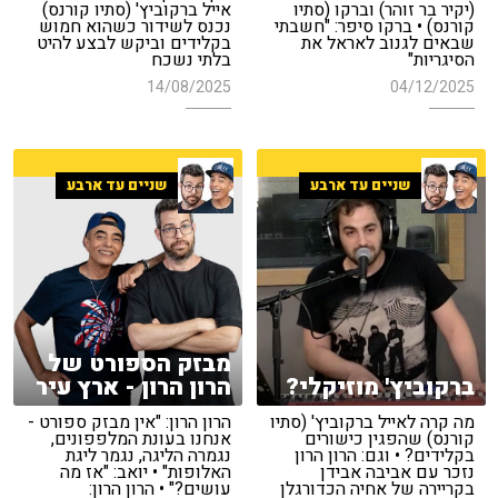
(יקיר בר זוהר) וברקו (סתיו
אייל ברקוביץ' (סתיו קורנס)
קורנס) • ברקו סיפר: "חשבתי
נכנס לשידור כשהוא חמוש
שבאים לגנוב לאראל את
בקלידים וביקש לבצע להיט
הסיגריות"
בלתי נשכח
14/08/2025
04/12/2025
שניים עד ארבע
שניים עד ארבע
מבזק הספורט של
ברקוביץ' מוזיקלי?
הרון הרון - ארץ עיר
מה קרה לאייל ברקוביץ' (סתיו
הרון הרון: "אין מבזק ספורט -
קורנס) שהפגין כישורים
אנחנו בעונת המלפפונים,
בקלידים? • וגם: הרון הרון
נגמרה הליגה, נגמר ליגת
נזכר עם אביבה אבידן
האלופות" • יואב: "אז מה
בקריירה של אחיה הכדורגלן
עושים?" • הרון הרון: