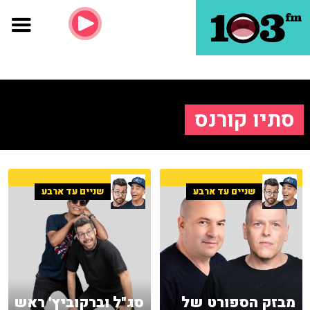
סתיו קורנס
שניים עד ארבע
שניים עד ארבע
מבזק הספורט של
סג"ל וברקוביץ' ראש