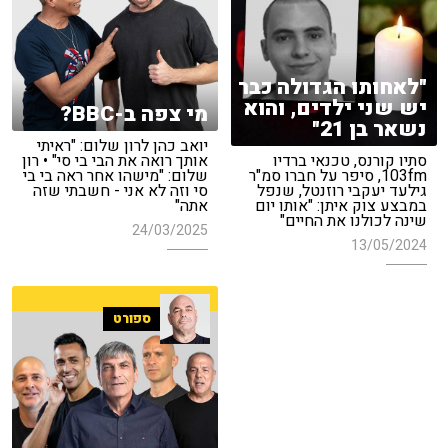
"לאחותו הגדולה כבר
יש שני ילדים, והוא
מי צפה ב-BBC?
נשאר בן 21"
יואב כהן לרון שלום: "ראיתי
סתיו קורנס, טכנאי ברדיו
אותך רואה את הבי בי סי" • רון
103fm, סיפר על חברו סמ"ר
שלום: "מישהו אחר ראה בי בי
גילעד יעקבי רוזנטל, שנפל
סי וזה לא אני - חשבתי שזה
במבצע צוק איתן: "אותו יום
אתה"
שינה לכולנו את החיים"
24/03/2025
13/05/2024
ספורט