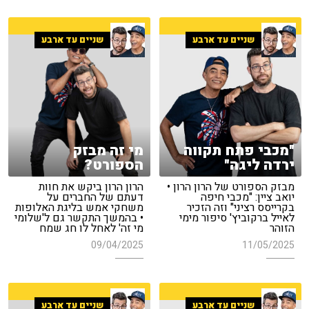
שניים עד ארבע
שניים עד ארבע
"מכבי פתח תקווה
מי זה מבזק
ירדה ליגה"
הספורט?
מבזק הספורט של הרון הרון •
הרון הרון ביקש את חוות
יואב ציין: "מכבי חיפה
דעתם של החברים על
בקרייסס רציני" וזה הזכיר
משחקי אמש בליגת האלופות
לאייל ברקוביץ' סיפור מימי
• בהמשך התקשר גם ל'שלומי
הזוהר
מי זה' לאחל לו חג שמח
09/04/2025
11/05/2025
שניים עד ארבע
שניים עד ארבע