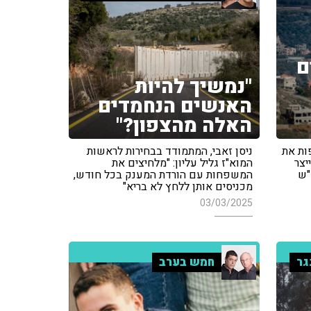
ם
"נמשיך להיות
האנשים הנחמדים
האלה מהצפון?"
ות את
ניסן זאבי, המתמודד בבחירות לראשות
יצר
המוא"ז גליל עליון: "מלחיצים את
"ש
המשפחות עם הורדת המענק בכל חודש,
מכניסים אותן ללחץ לא בריא"
03/03/2025
גר
חמש בערב