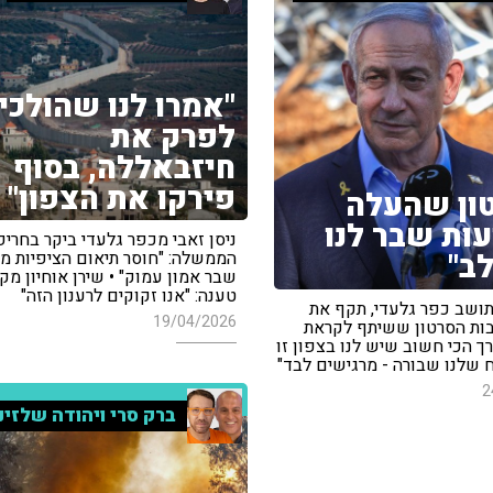
"אמרו לנו שהולכי
לפרק את
חיזבאללה, בסוף
פירקו את הצפון"
ון שהעלה
ות שבר לנו
ניסן זאבי מכפר גלעדי ביקר בחריפ
ב"
הממשלה: "חוסר תיאום הציפיות מי
שבר אמון עמוק" • שירן אוחיון מק
טענה: "אנו זקוקים לרענון הזה"
 תושב כפר גלעדי, תקף את
19/04/2026
ות הסרטון ששיתף לקראת
ך הכי חשוב שיש לנו בצפון זו
ח שלנו שבורה - מרגישים לבד"
2
ברק סרי ויהודה שלזינ