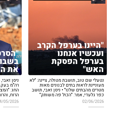
"היינו בערפל הקרב
ועכשיו אנחנו
"הסרט
בערפל הפסקת
בשבוע
האש"
את הל
נטעלי שם טוב, תושבת מטולה, ציינה: "לא
ניסן זאבי,
מעוניינת לראות בתים לבנונים מאות
רה"מ בעקב
מטרים מהבתים שלנו" • ניסן זאבי, תושב
החג: "המצר
כפר גלעדי, אמר: "הכול פה משותק"
הרוח, והרו
4/05/2026
02/06/2026