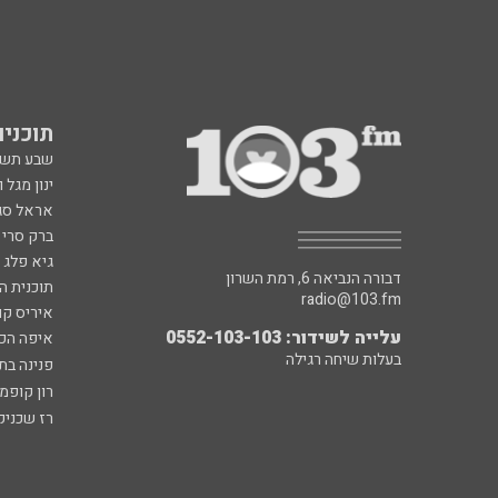
תוכניות fm
שבע תש
ינון מגל 
אראל סג"
ברק סרי 
גיא פלג
דבורה הנביאה 6, רמת השרון
תוכנית ה
radio@103.fm
איריס קו
עלייה לשידור: 0552-103-103
איפה הכ
בעלות שיחה רגילה
פנינה בת
רון קופמ
רז שכניק