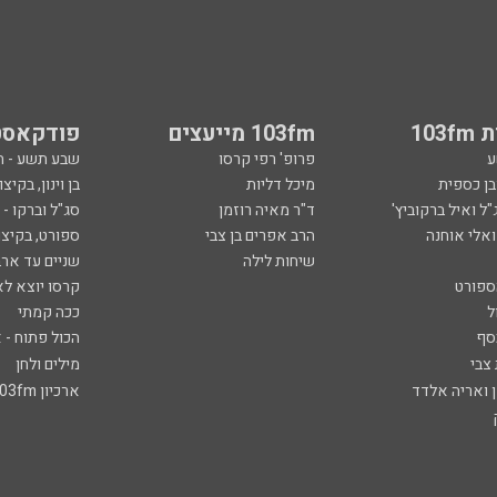
103
103fm מייעצים
פודקאסט
ע
פרופ' רפי קרסו
שבע תשע - 
ובן כספית
מיכל דליות
בן וינון, בקיצו
ל ואיל ברקוביץ'
ד"ר מאיה רוזמן
סג"ל וברקו -
ואלי אוחנה
הרב אפרים בן צבי
ספורט, בקיצו
שיחות לילה
שניים עד ארב
ספורט
קרסו יוצא לא
ל
ככה קמתי
סף
הכול פתוח - א
 צבי
מילים ולחן
ן ואריה אלדד
ארכיון 103fm