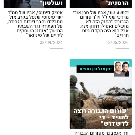
הרסנית"
ושלטון"
יהושע שני, אביו של סרן אורי
איציק פיטוסי, אביו של סמ"ר
מרדכי שני ז"ל ויו"ר פורום
ישי פיטוסי שנפל בקרב מול
הגבורה: "החוק הזה לא
מחבלים וחבר פורום הגבורה,
מושלם ואפילו רחוק מזה,
על העתירה נגד השבתת
אבל הוא היה מקדם גיוס
המשק: "אנחנו משחקים
חרדים"
לידיים של סינוואר"
02/09/2024
13/05/2026
ינון מגל ובן כספית
"פורום הגבורה רוצה
להגיד - די
לדשדוש"
ורד אנסבכר מפורום הגבורה