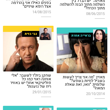
מאזינה: "יש הבדל בין
בפנים כאילו אני בהרדמה
השלמה מתוך הבנה להשלמה
אצל רופא שיניים"
מתוך הכרח?"
14/08/2015
08/06/2015
גבי גזית
בראייה אחרת
שחקן בית"ר לשעבר: "אלי
מאזין: "מה אני צריך לעשות
אוחנה ראוי כמו כל
בשביל לחיות בשפע?"
פוליטיקאי אחר! יש באוויר
שלומית: "וואו, זאת שאלת
ריח של גזענות"
המאה!"
29/01/2015
20/10/2014