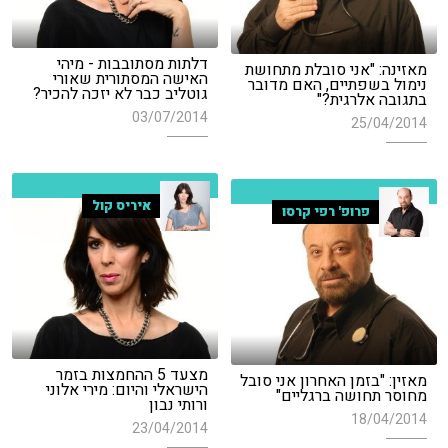
דלתות מסתובבות - מיהי
מאזינה: "אני סובלת מתחושת
האישה המסתורית שאורי
נימול בשפתיים, האם מדובר
גוטליב כבר לא יזכה להכיר?
בתגובה אלרגית?"
03/07/2014
25/04/2014
איריס קול
פרופ' רפי קרסו
מצעד 5 ההחמצות בזמר
מאזין: "בזמן האחרון אני סובל
הישראלי והיום: מירי אלוני
מחוסר תחושה ברגליים"
ורותי נבון
18/04/2014
23/04/2014