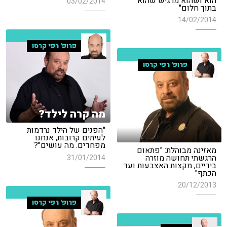
הוא ושהוא מרגיש שהוא
03/02/2014
בתוך חלום"
14/02/2014
פרופ' רפי קרסו
פרופ' רפי קרסו
מה קרה לילד?
"הפנים של הילד נרדמות
לעיתים קרובות, אנחנו
מפחדים. מה עושים"?
מאזינה מבוהלת: "פתאום
הרגשתי תחושה מוזרה
31/01/2014
בידיים, מקצות האצבעות ועד
הכתף"
20/12/2013
פרופ' רפי קרסו