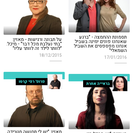
תסמונת ההחמצה - "ברגע
על תבונה ורגישות - מאזין:
שאנחנו פונים ימינה בשביל
"בתי נעלבת מכל דבר" - מיכל:
אנחנו מפספסים את השביל
"לוותר לילד זה לוותר עליו"
השמאלי"
18/12/2015
17/01/2016
פרופ' רפי קרסו
בראייה אחרת
מאזין: "יש לי תחושה מטרידה