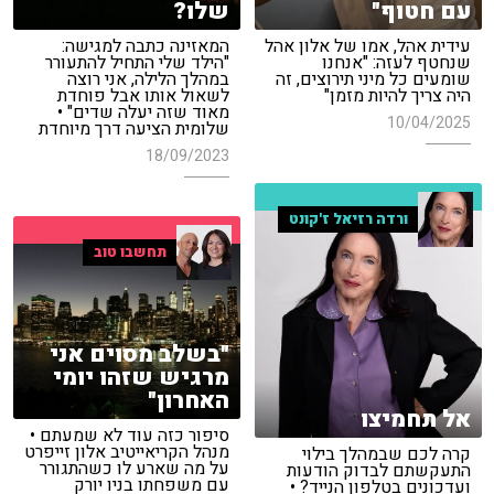
עם חטוף"
שלו?
עידית אהל, אמו של אלון אהל
המאזינה כתבה למגישה:
שנחטף לעזה: "אנחנו
"הילד שלי התחיל להתעורר
שומעים כל מיני תירוצים, זה
במהלך הלילה, אני רוצה
היה צריך להיות מזמן"
לשאול אותו אבל פוחדת
מאוד שזה יעלה שדים" •
10/04/2025
שלומית הציעה דרך מיוחדת
18/09/2023
ורדה רזיאל ז'קונט
תחשבו טוב
"בשלב מסוים אני
מרגיש שזהו יומי
האחרון"
אל תחמיצו
סיפור כזה עוד לא שמעתם •
מנהל הקריאייטיב אלון זייפרט
קרה לכם שבמהלך בילוי
על מה שארע לו כשהתגורר
התעקשתם לבדוק הודעות
עם משפחתו בניו יורק
ועדכונים בטלפון הנייד? •