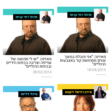
פרופ' רפי קרסו
פרופ' רפי קרסו
מאזינה: "אני סובלת במשך
מאזינה: "יש לי תחושה של
שנים מתחושת קור באצבעות
שריפה וצריבה בכפות הידיים
הרגליים"
ובכפות הרגליים"
18/04/2014
28/02/2014
ורדה רזיאל ז'קונט
מיכל דליות