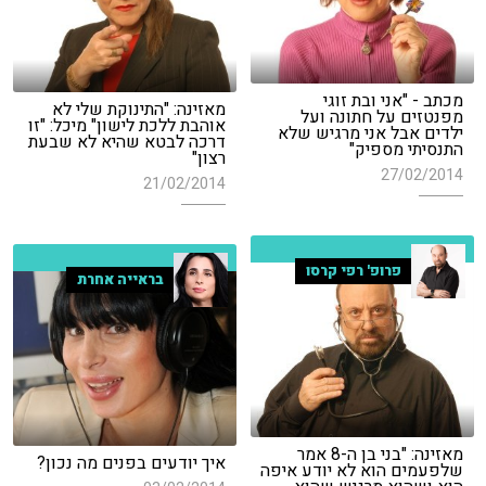
מכתב - "אני ובת זוגי
מאזינה: "התינוקת שלי לא
מפנטזים על חתונה ועל
אוהבת ללכת לישון" מיכל: "זו
ילדים אבל אני מרגיש שלא
דרכה לבטא שהיא לא שבעת
התנסיתי מספיק"
רצון"
27/02/2014
21/02/2014
פרופ' רפי קרסו
בראייה אחרת
מאזינה: "בני בן ה-8 אמר
איך יודעים בפנים מה נכון?
שלפעמים הוא לא יודע איפה