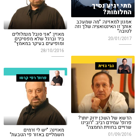
מתי יגיע נסיך
החלומות?
אמנון למאזינה: "מה שמעכב
אותך זו האינטואציה שלך וזה
לטובה"
מאזין: "אני סובל מנמלולים
ביד וברגל שלא מפסיקים
20/01/2017
ומופיעים בעיקר במאמץ"
28/10/2016
גבי גזית
פרופ' רפי קרסו
הדשא של השכן ירוק יותר?
פרופ' עמירם רביב: "רובינו
שרויים בחווית החמצה"
מאזינה: "יש לי זרמים
חשמליים באזור פי הטבעת"
01/09/2016