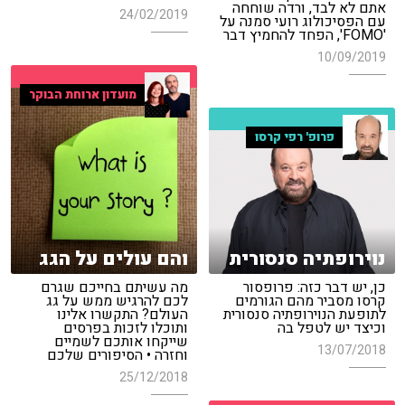
אתם לא לבד, ורדה שוחחה
24/02/2019
עם הפסיכולוג רועי סמנה על
'FOMO', הפחד להחמיץ דבר
10/09/2019
מועדון ארוחת הבוקר
פרופ' רפי קרסו
נוירופתיה סנסורית
והם עולים על הגג
כן, יש דבר כזה: פרופסור
מה עשיתם בחייכם שגרם
קרסו מסביר מהם הגורמים
לכם להרגיש ממש על גג
לתופעת הנוירופתיה סנסורית
העולם? התקשרו אלינו
וכיצד יש לטפל בה
ותוכלו לזכות בפרסים
שייקחו אותכם לשמיים
13/07/2018
וחזרה • הסיפורים שלכם
25/12/2018