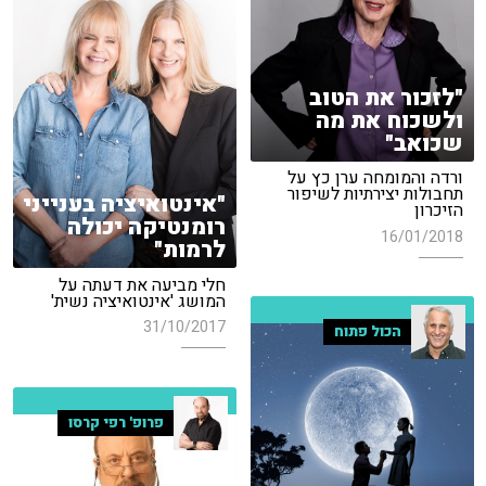
"לזכור את הטוב
ולשכוח את מה
שכואב"
ורדה והמומחה ערן כץ על
תחבולות יצירתיות לשיפור
"אינטואיציה בענייני
הזיכרון
רומנטיקה יכולה
16/01/2018
לרמות"
חלי מביעה את דעתה על
המושג 'אינטואיציה נשית'
31/10/2017
הכול פתוח
פרופ' רפי קרסו