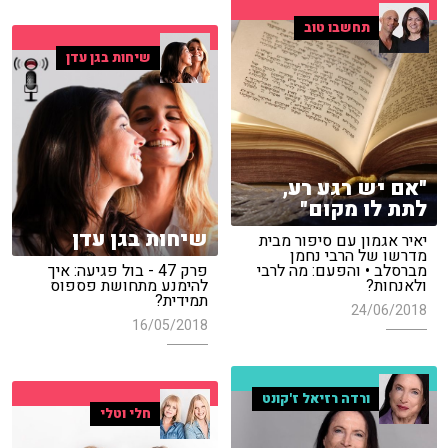
תחשבו טוב
שיחות בגן עדן
"אם יש רגע רע,
לתת לו מקום"
שיחות בגן עדן
יאיר אגמון עם סיפור מבית
מדרשו של הרבי נחמן
מברסלב • והפעם: מה לרבי
פרק 47 - בול פגיעה: איך
ולאנחות?
להימנע מתחושת פספוס
תמידית?
24/06/2018
16/05/2018
ורדה רזיאל ז'קונט
חלי וטלי