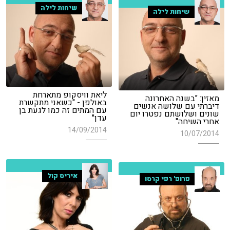
שיחות לילה
שיחות לילה
ליאת וויסקופ מתארחת
מאזין: "בשנה האחרונה
באולפן - "כשאני מתקשרת
דיברתי עם שלושה אנשים
עם המתים זה כמו לגעת בן
שונים ושלושתם נפטרו יום
עדן"
אחרי השיחה"
14/09/2014
10/07/2014
איריס קול
פרופ' רפי קרסו