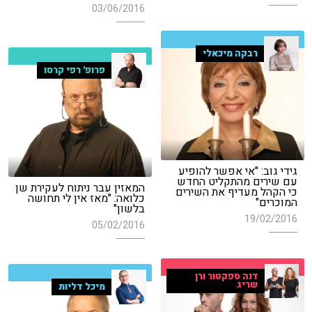
03/06/2016
רבקה מיכאלי
פרופ' רפי קרסו
גידי גוב: "אי אפשר להופיע
עם שירים מהתקליט החדש
המאזין עבר ניתוח לעקירת שן
כי הקהל מעדיף את השירים
כלואה: "מאז אין לי תחושה
המוכרים"
בלשון"
19/02/2016
05/02/2016
דנה ספקטור ורן
שריג
מיכל דליות