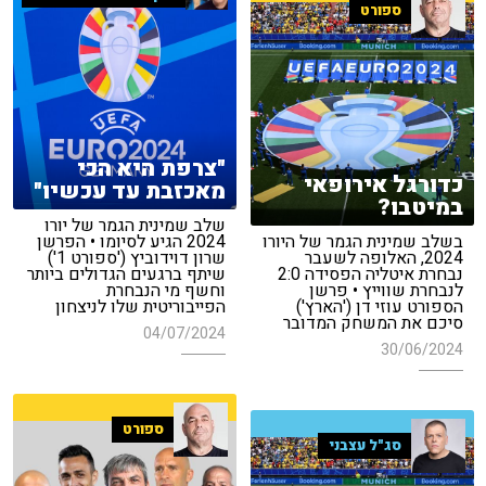
ספורט
"צרפת היא הכי
כדורגל אירופאי
מאכזבת עד עכשיו"
במיטבו?
שלב שמינית הגמר של יורו
בשלב שמינית הגמר של היורו
2024 הגיע לסיומו • הפרשן
2024, האלופה לשעבר
שרון דוידוביץ ('ספורט 1')
נבחרת איטליה הפסידה 2:0
שיתף ברגעים הגדולים ביותר
לנבחרת שווייץ • פרשן
וחשף מי הנבחרת
הספורט עוזי דן ('הארץ')
הפייבוריטית שלו לניצחון
סיכם את המשחק המדובר
04/07/2024
30/06/2024
ספורט
סג"ל עצבני