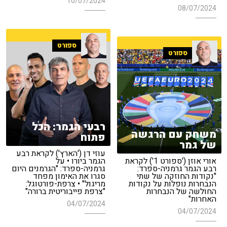
10/07/2024
08/07/2024
ספורט
ספורט
רבעי הגמר: הכל
משחק עם הרגשה
פתוח
של גמר
עוזי דן ('הארץ') לקראת רבע
אורי אוזן ('ספורט 1') לקראת
הגמר ביורו • על
רבע הגמר גרמניה-ספרד:
גרמניה-ספרד: "הגרמנים היום
"נקודות החוזקה של שתי
סגרו את האימון מפחד
הנבחרות נופלות על נקודות
מריגול" • צרפת-פורטוגל:
החולשה של הנבחרות
"צרפת פייבוריטית ברורה"
האחרות"
04/07/2024
04/07/2024