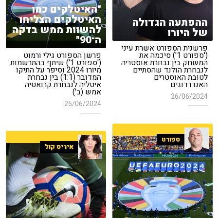
"האיטלקים כמו
האיטלקים הצליחו
ההפתעה הגדולה
להשוות ממש בדקה
של היורו
ה־90"
פרשנית הספורט אשרת עיני
('ספורט 1') סיכמה את
פרשן הספורט גילי ורמוט
המשחק בין נבחרת אוסטריה
('ספורט 1') שיתף בהתרשמות
לנבחרת הולנד שהסתיים
מיורו 2024 וסיפר על התיקו
לטובת האוסטרים
המדובר (1:1) בין נבחרת
האנדרדוגים
איטליה לנבחרת קרואטיה
אמש (ב')
26/06/2024
25/06/2024
ספורט
איריס קול