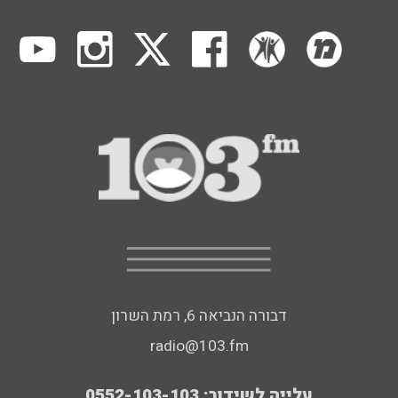
דבורה הנביאה 6, רמת השרון
radio@103.fm
עלייה לשידור: 0552-103-103