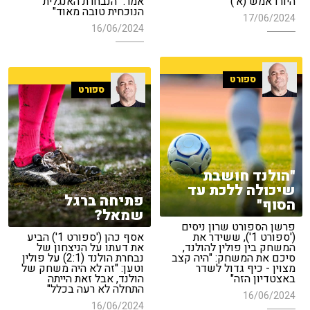
היורו אמש (א')
אמר: "הנבחרת האנגלית
הנוכחית טובה מאוד"
17/06/2024
16/06/2024
ספורט
ספורט
"הולנד חושבת
שיכולה ללכת עד
פתיחה ברגל
הסוף"
שמאל?
פרשן הספורט שרון ניסים
('ספורט 1'), ששידר את
אסף כהן ('ספורט 1') הביע
המשחק בין פולין להולנד,
את דעתו על הניצחון של
סיכם את המשחק: "היה קצב
נבחרת הולנד (2:1) על פולין
מצוין - כיף גדול לשדר
וטען: "זה לא היה משחק של
באצטדיון הזה"
הולנד, אבל זאת הייתה
התחלה לא רעה בכלל"
16/06/2024
16/06/2024