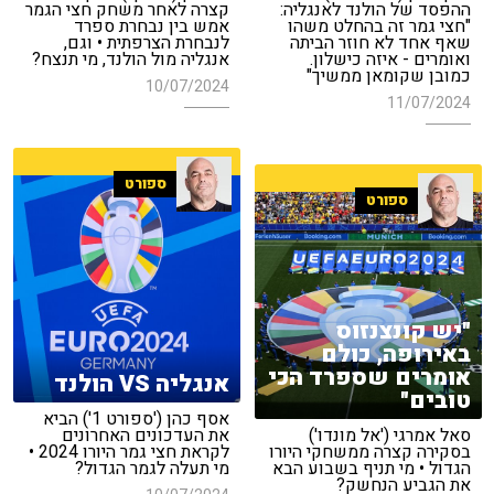
ההפסד של הולנד לאנגליה:
קצרה לאחר משחק חצי הגמר
"חצי גמר זה בהחלט משהו
אמש בין נבחרת ספרד
שאף אחד לא חוזר הביתה
לנבחרת הצרפתית • וגם,
ואומרים - איזה כישלון.
אנגליה מול הולנד, מי תנצח?
כמובן שקומאן ממשיך"
10/07/2024
11/07/2024
ספורט
ספורט
"יש קונצנזוס
באירופה, כולם
אומרים שספרד הכי
אנגליה VS הולנד
טובים"
אסף כהן ('ספורט 1') הביא
סאל אמרגי ('אל מונדו')
את העדכונים האחרונים
בסקירה קצרה ממשחקי היורו
לקראת חצי גמר היורו 2024 •
הגדול • מי תניף בשבוע הבא
מי תעלה לגמר הגדול?
את הגביע הנחשק?