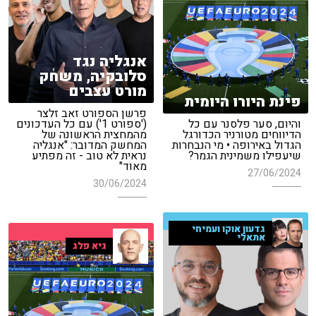
אנגליה נגד
סלובקיה, משחק
מורט עצבים
פינת היורו היומית
פרשן הספורט זאב זלצר
והיום, סער פלסנר עם כל
('ספורט 1') עם כל העדכונים
הדיווחים מטורניר הכדורגל
מהמחצית הראשונה של
הגדול באירופה • מי הנבחרות
המחשק המדובר: "אנגליה
שיעפילו משמינית הגמר?
נראית לא טוב - זה מפתיע
מאוד"
27/06/2024
30/06/2024
גדעון אוקו ועמיחי
אתאלי
גיא פלג