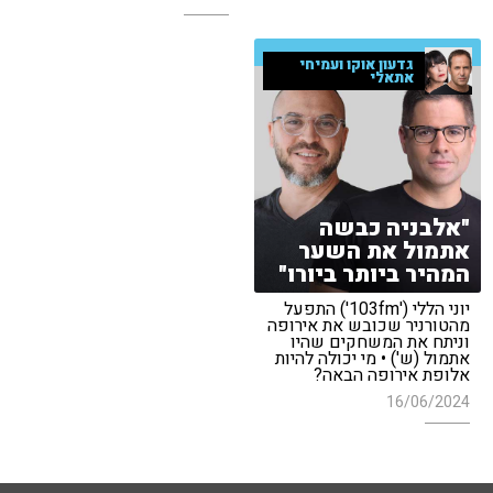
גדעון אוקו ועמיחי
אתאלי
"אלבניה כבשה
אתמול את השער
המהיר ביותר ביורו"
יוני הללי ('103fm') התפעל
מהטורניר שכובש את אירופה
וניתח את המשחקים שהיו
אתמול (ש') • מי יכולה להיות
אלופת אירופה הבאה?
16/06/2024