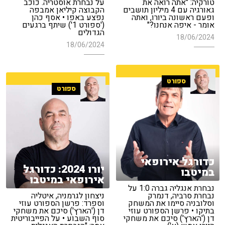
טורקיה: "אתה רואה את
על נבחרת אוסטריה. כוכב
גאורגיה עם 4 מיליון תושבים
הקבוצה קיליאן אמבפה
ופעם ראשונה ביורו, ואתה
נפצע באפו • אסף כהן
אומר - איפה אנחנו?"
('ספורט 1') שיתף ברגעים
הגדולים
18/06/2024
18/06/2024
ספורט
ספורט
כדורגל אירופאי
יורו 2024: כדורגל
במיטבו
אירופאי במיטבו
נבחרת אנגליה גברה 1:0 על
נבחרת סרביה, דנמרק
ניצחון לגרמניה, איטליה
וסלובניה סיימו את המשחק
וספרד: פרשן הספורט עוזי
בתיקו • פרשן הספורט עוזי
דן ('הארץ') סיכם את משחקי
דן ('הארץ') סיכם את משחקי
סוף השבוע • על הפייבוריטית