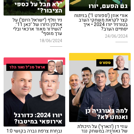
"לא חבל על כספי
גם הפעם, יורו
הציבור?"
אורי אוזן ('ספורט 1') בניתוח
קצר לקראת משחקי הערב
ניר וולף ('ישראל היום') על
בטורניר יורו 2024 • איך
אולפן היורו של 'כאן 11':
יסתיים הערב?
"השידור מאוד ארכאי ובלי
ערך מוסף"
24/06/2024
18/06/2024
ספורט
אראל סג"ל ואור הלר
למה גאורגיה כן
יורו 2024: כדורגל
ואנחנו לא?
אירופאי במיטבו?
עוזי דן ('הארץ') על היכולת
של גאורגיה במשחק נגד
נבחרת צרפת גברה בקושי 1:0