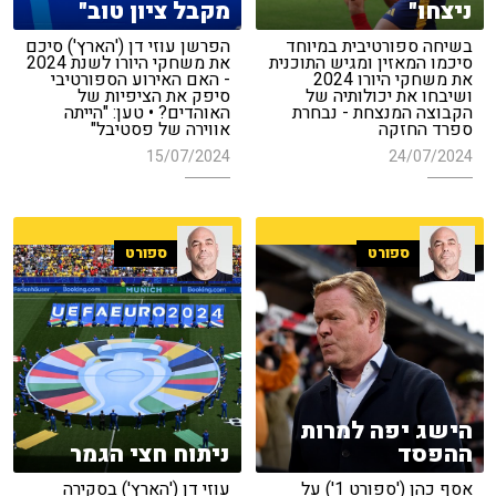
ניצחו"
מקבל ציון טוב"
בשיחה ספורטיבית במיוחד
הפרשן עוזי דן ('הארץ') סיכם
סיכמו המאזין ומגיש התוכנית
את משחקי היורו לשנת 2024
את משחקי היורו 2024
- האם האירוע הספורטיבי
ושיבחו את יכולותיה של
סיפק את הציפיות של
הקבוצה המנצחת - נבחרת
האוהדים? • טען: "הייתה
ספרד החזקה
אווירה של פסטיבל"
15/07/2024
24/07/2024
ספורט
ספורט
הישג יפה למרות
ההפסד
ניתוח חצי הגמר
אסף כהן ('ספורט 1') על
עוזי דן ('הארץ') בסקירה