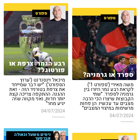
ספורט
ספורט
רבע הגמר: צרפת או
פורטוגל?
ספרד או גרמניה?
מיכאל וינסנדנט ('ערוץ
משה מאירי ('ספורט 1')
הספורט'): "יש דבר שמייחד
לקראת רבע גמר היורו בין
את צרפת בטורניר הזה - זאת
גרמניה לספרד: "שתי
ההגנה. ההתקפה צריכה קצת
הקבוצות שיצרו הכי הרבה
יותר חדות, ואני מקווה שזה
מצבים עד עכשיו. הן פחות
יגיע מחר"
מרשימות במיצוי המצבים"
04/07/2024
04/07/2024
ניסים משעל וגאולה
אבן־סער