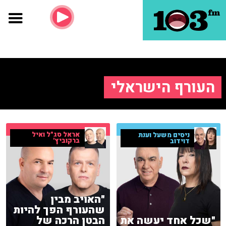
העורף הישראלי
אראל סג"ל ואיל
ניסים משעל וענת
ברקוביץ'
דוידוב
"האויב מבין
שהעורף הפך להיות
"שכל אחד יעשה את
הבטן הרכה של