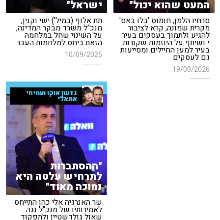
המעט שהוא יכול"
ישראל"
סרחיו הלמן, חומוס 'בלו באס'
תת אלוף (במיל') ישי וקנין,
מקרית שמונה, קרא לציבור
מנכ"ל משרד מבקר המדינה,
להגיע ולתמוך בעסקים בעיר
על השינוי שחל במלחמה
• ושיתף על היוזמות שקורות
הזאת ביחס למלחמות העבר
בעיר למען החיילים ומסייעות
10/09/2025
גם לעסקים
19/03/2026
גדעון אוקו ועמיחי
אתאלי
"ההסתברות
לתרחיש עלטה היא
נמוכה מאוד"
שר האנרגיה אלי כהן התייחס
לאמירותיו של מנכ"ל נגה
שאול גולדשטיין ולתפקוד