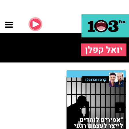
יואל קפלן
קרסו ובוזגלו
"אסירים לומדים
לייצר לעצמם רגעי