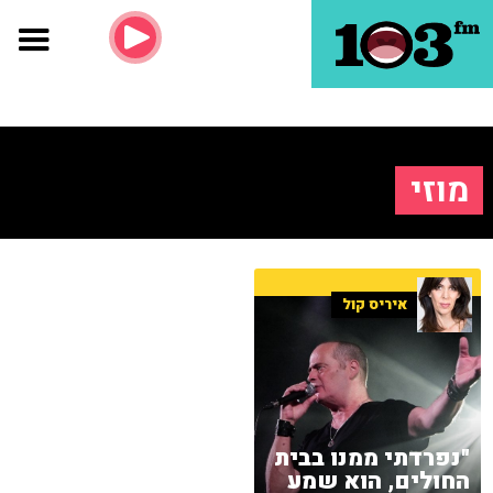
מוזי
איריס קול
"נפרדתי ממנו בבית
החולים, הוא שמע