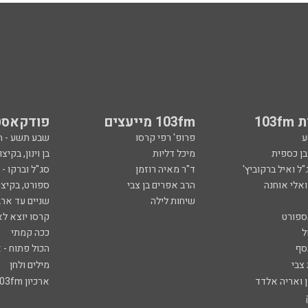
103
103fm מייעצים
פודקאסט
ע
פרופ' רפי קרסו
שבע תשע - 
ובן כספית
מיכל דליות
בן וינון, בקיצו
ל ואיל ברקוביץ'
ד"ר מאיה רוזמן
סג"ל וברקו -
ואלי אוחנה
הרב אפרים בן צבי
ספורט, בקיצו
שיחות לילה
שניים עד ארב
ספורט
קרסו יוצא לא
ל
ככה קמתי
סף
הכול פתוח - א
 צבי
מילים ולחן
ן ואריה אלדד
ארכיון 103fm