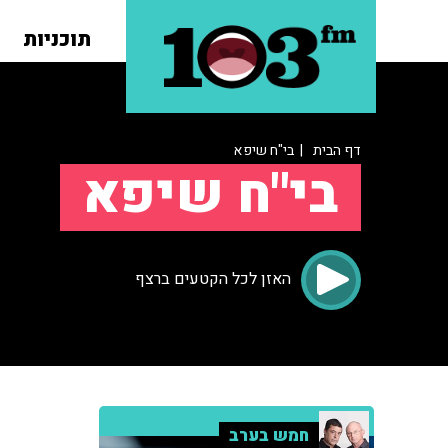
תוכניות
דף הבית
| בי"ח שיפא
בי"ח שיפא
האזן לכל הקטעים ברצף
חמש בערב