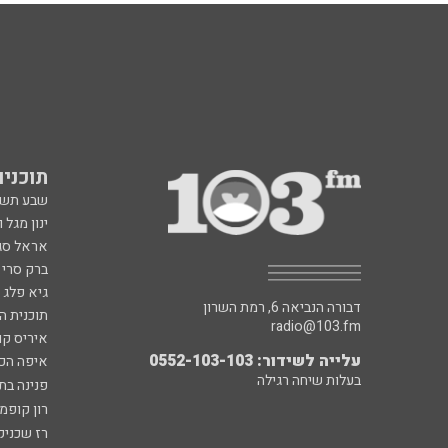
תוכניות fm
שבע תש
ינון מגל 
אראל סג"
ברק סרי 
גיא פלג
דבורה הנביאה 6, רמת השרון
תוכנית ה
radio@103.fm
איריס קו
עלייה לשידור: 0552-103-103
איפה הכ
בעלות שיחה רגילה
פנינה בת
רון קופמ
רז שכניק