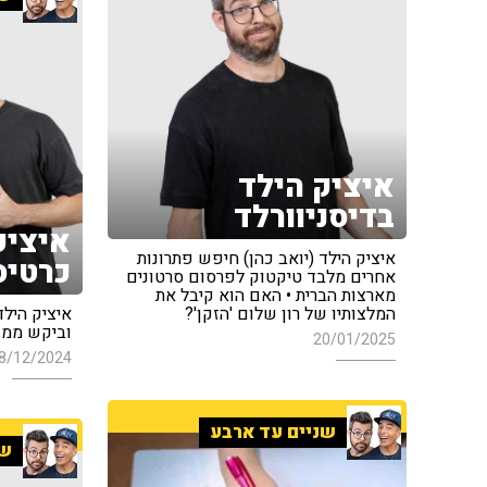
איציק הילד
בדיסניוורלד
איציק
איציק הילד (יואב כהן) חיפש פתרונות
כרטיס
אחרים מלבד טיקטוק לפרסום סרטונים
מארצות הברית • האם הוא קיבל את
המלצותיו של רון שלום 'הזקן'?
איציק הילד
וביקש ממנ
20/01/2025
8/12/2024
שניים עד ארבע
שנ