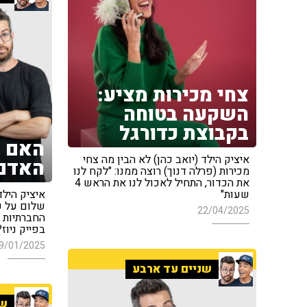
צחי מכירות מציע:
השקעה בטוחה
בקבוצת כדורגל
האם ח
איציק הילד (יואב כהן) לא הבין מה צחי
האדם 
מכירות (פרלה דנוך) רוצה ממנו: "לקח לנו
את הכדור, התחיל לאכול לנו את הראש 4
שעות"
איציק הילד
שלום על ע
22/04/2025
החברתיות 
בפייק ניוז?
9/01/2025
שניים עד ארבע
שנ