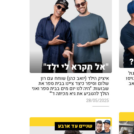
?
"אל תקרא לי ילד"
ול
יסו
איציק הילד (יואב כהן) שוחח עם רון
אב
שלום וסיפר כיצד ציינו בבית ספר את
שבועות: "היה לנו יום מים בבית ספר ואני
הולך להטביע את גיא מכיתה ד'"
28/05/2025
שניים עד ארבע