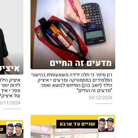
מדעים זה החיים
איציק
רון סיפר כי חלה ירידה משמעותית בהישגי
התלמידים במתמטיקה ומדעים • איציק
איציק הילד
הילד (יואב כהן) התייחס לנושא ואמר:
לירות יותר 
"מדעים זה החיים"
ספר • איך 
של איציק?
04/12/2024
5/11/2024
שניים עד ארבע
שנ