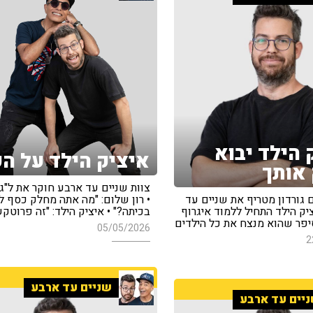
 הילד יבוא
איציק הילד על הק
אותך
צוות שניים עד ארבע חוקר את ל"ג
גורדון מטריף את שניים עד
• רון שלום: "מה אתה מחלק כסף ל
יק הילד התחיל ללמוד איגרוף
בכיתה?" • איציק הילד: "זה פרוטקשן
סיפר שהוא מנצח את כל הילדים
05/05/2026
2
שניים עד ארבע
יים עד ארבע