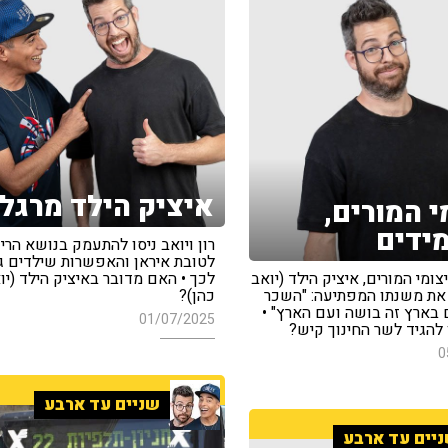
איציק הילד מרגל
י המורים,
ידים
רון ויואב ניסו להתעמק בנושא הריג
לטובת איראן והאפשרות שילדים גו
ומי המורים, איציק הילד (יואב
לכך • האם מדובר באיציק הילד (יו
 את משנתו המפתיעה: "השכר
כהן)?
 בארץ זה בושה ועם הארץ" •
01/07/2025
 להגיד לשר החינוך קיש?
0
שניים עד ארבע
יים עד ארבע