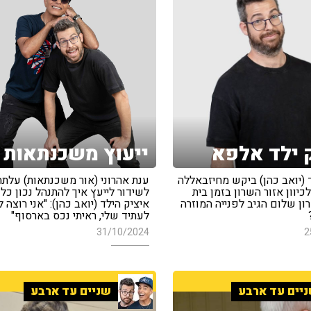
 ילד אלפא
ייעוץ משכנתאות
 (יואב כהן) ביקש מחיזבאללה
ענת אהרוני (אור משכנתאות) עלתה
לכיוון אזור השרון בזמן בית
לשידור לייעץ איך להתנהל נכון כלכ
רון שלום הגיב לפנייה המוזרה
איציק הילד (יואב כהן): "אני רוצה 
לעתיד שלי, ראיתי נכס בארסוף"
31/10/2024
2
יים עד ארבע
שניים עד ארבע