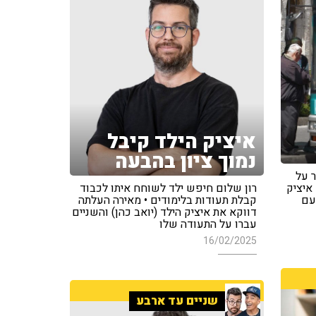
איציק הילד קיבל
נמוך ציון בהבעה
ר על
 איציק
רון שלום חיפש ילד לשוחח איתו לכבוד
 עם
קבלת תעודות בלימודים • מאירה העלתה
דווקא את איציק הילד (יואב כהן) והשניים
עברו על התעודה שלו
16/02/2025
שניים עד ארבע