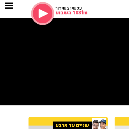
עכשיו בשידור
103fm השבוע
שניים עד ארבע