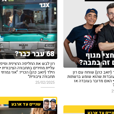
68 עבר כבר?
צי מגוף
זה במבה?
רון לבש את החליפה הרצינית וסיפ
עליית מחירים בתחבורה הציבורית •
 (יואב כהן) שוחח עם רון
הילד (יואב כהן) הכריז: "אני גמרתי
ובדות שהוא שומע ברשתות
תחבורה ציבורית"
• האם מדובר בעובדה או
25/02/2025
2
שניים עד ארבע
יים עד ארבע