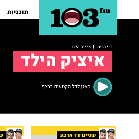
תוכניות
דף הבית
| איציק הילד
איציק הילד
האזן לכל הקטעים ברצף
שניים עד ארבע
שנ