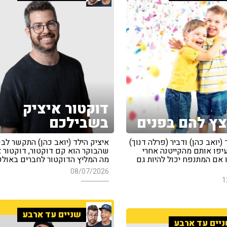
דוקטור איציק
ץ להם בפנים
בשבילכם
 (יואב כהן) ודביר (פרלה דנוך)
איציק הילד (יואב כהן) התקשר לב
יפו אותם מהקייטנה אחרי
שהבוקר הוא קם דוקטור, דוקטור א
אם המתנפח יכול להיות גם
מה המליץ הדוקטור לחברים באולפ
08/07/2026
1
שניים עד ארבע
יים עד ארבע