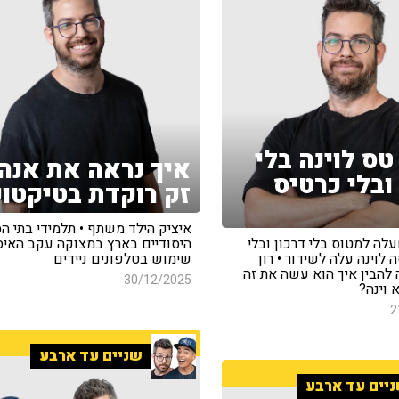
ן 18 טס לוינה בלי
איך נראה את אנה
ובלי כרטיס
זק רוקדת בטיקטו
איציק הילד משתף • תלמידי בתי ה
ה-18 שעלה למטוס בלי דרכון ובלי
היסודיים בארץ במצוקה עקב האיס
 לוינה עלה לשידור • רון
שימוש בטלפונים ניידים
להבין איך הוא עשה את זה
30/12/2025
 וינה?
2
שניים עד ארבע
יים עד ארבע