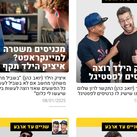
מכניסים משטרה
למיינקראפט?
איציק הילד תקף
 הילד רוצה
ים לפסטיגל
איציק הילד (יואב כהן): "בשביל מה
משחקי מחשב אם לא בשביל לעש
 (יואב כהן) התקשר לרון שלום
כל הפשעים שאני רוצה לעשות בל
ו שישיג לו כרטיסים לפסטיגל
שיעשו לי כלום"
08/01/2025
1
יים עד ארבע
שניים עד ארבע