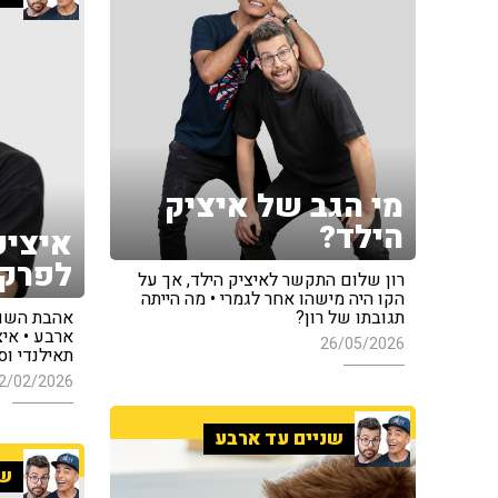
מי הגב של איציק
הילד?
איציק
לפרק 
רון שלום התקשר לאיציק הילד, אך על
הקו היה מישהו אחר לגמרי • מה הייתה
תגובתו של רון?
אהבת השם 
ארבע • איצ
26/05/2026
תאילנדי ו
2/02/2026
שניים עד ארבע
שנ