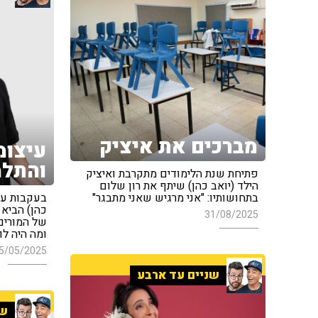
מברכים את איציק
עיצומ
והתלמ
פתיחת שנת הלימודים מתקרבת ואיציק
הילד (יואב כהן) שיתף את רון שלום
בתחושותיו: "אני מרגיש שאני מתבגר"
בעקבות עיצ
כהן) הביא
31/08/2025
של המורים
ומה היה לו
5/05/2025
שניים עד ארבע
שנ