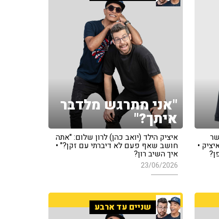
"אני מתרגש מלדבר
איתך?"
שר
איציק הילד (יואב כהן) לרון שלום: "אתה
יציק •
חושב שאף פעם לא דיברתי עם זקן?" •
ן?
איך השיב רון?
23/06/2026
שניים עד ארבע