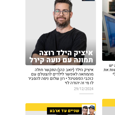
איציק הילד רוצה
תמונה עם נועה קירל
 יש
ות את
איציק הילד (יואב כהן) התקשר חולה
י
מהמחאה לאפשר לילדים להצטלם עם
כוכבי הפסטיגל • רון שלום ניסה להסביר
לו מי זה יהודה לוי
29/12/2024
שניים עד ארבע