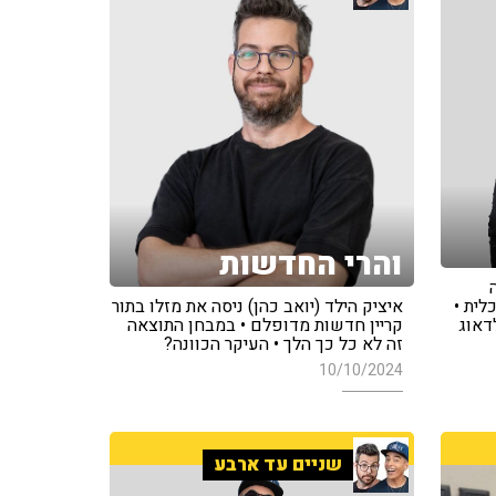
והרי החדשות
לית •
איציק הילד (יואב כהן) ניסה את מזלו בתור
לדאוג
קריין חדשות מדופלם • במבחן התוצאה
זה לא כל כך הלך • העיקר הכוונה?
10/10/2024
שניים עד ארבע