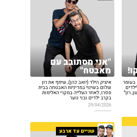
"אני מסתובב עם
ו!
מאבטח"
 בעומר
איציק הילד (יואב כהן), שיתף את רון
ילדים
שלום בשינוי במדיניות האבטחה בבית
, רון"
ספרו, לאחר העלייה במקרי האלימות
בקרב ילדים ובני נוער
29/04/2026
שניים עד ארבע