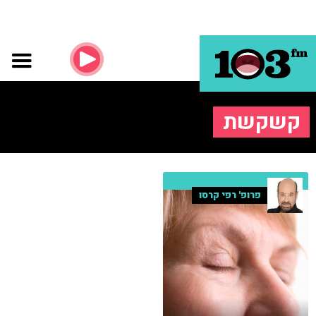
קשקשת
פרופ' רפי קרסו