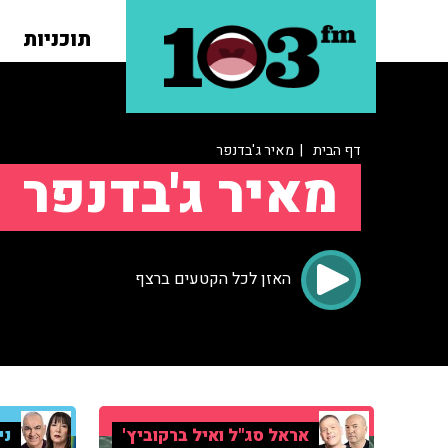
תוכניות
דף הבית
| מאיר ג'בדנפר
מאיר ג'בדנפר
האזן לכל הקטעים ברצף
אראל סג"ל ואיל ברקוביץ'
ני