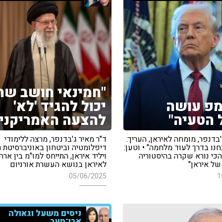
"חמינאי חושב שה
פ עושה
יכול להגיד 'לא'
 הטעיה"
להצעה האמריקני
'בדנפר, מומחה לאיראן, העריך:
ד"ר מאיר ג'בדנפר, מרצה ללימודי
נו בדרך לעוד מלחמה" • וטען:
דיפלומטיה וביטחון באוניברסיטת ר
הכי נורא שקרה בהיסטוריה
ויליד איראן, התייחס למו"מ בין ארה
של איראן"
לאיראן בנושא העשרת אורניום
05/06/2025
1
ניסים משעל וגאולה
אבן־סער