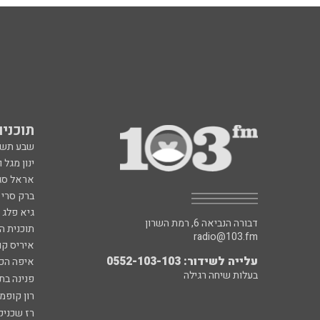
תוכניות fm
שבע תש
ינון מגל 
אראל סג"
ברק סרי 
גיא פלג
דבורה הנביאה 6, רמת השרון
תוכנית ה
radio@103.fm
איריס קו
עלייה לשידור: 0552-103-103
איפה הכ
בעלות שיחה רגילה
פנינה בת
רון קופמ
רז שכניק