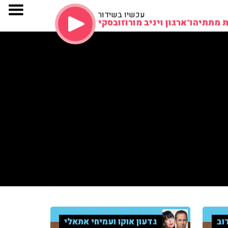
עכשיו בשידור
 מתתיהו־ארגון ויניב מורוזובסקי
וב
גדעון אוקו ועמיחי אתאלי