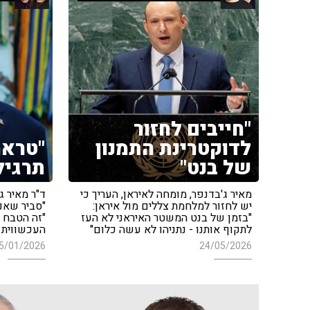
"חייבים לחזור
לדוקטרינת התמנון
"טראמ
של בנט"
תרגיל
מאיר ג'בדנפר, מומחה לאיראן, העריך כי
ד"ר מאיר ג
יש לחזור למלחמת צללים מול איראן:
"סביר שאנח
"בזמן של בנט המשטר האיראני לא העז
"זה הטבח 
לתקוף אותנו - נתניהו לא עשה כלום"
העכשווית 
5/01/2026
24/05/2026