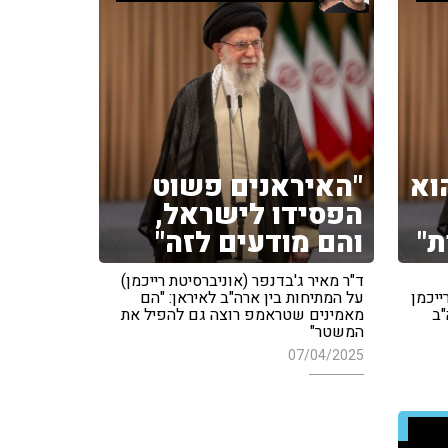
וא
"האיראנים פשוט
הפסידו לישראל,
ת"
והם מודעים לזה"
ד"ר מאיר ג'בדנפר (אוניברסיטת רייכמן)
ייכמן
על המתיחות בין ארה"ב לאיראן: "הם
"ב
מאמינים שטראמפ רוצה גם להפיל את
המשטר"
07/04/2025