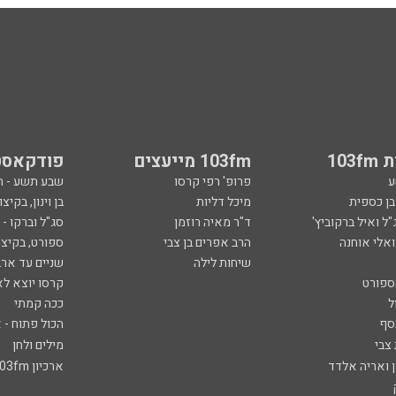
103
103fm מייעצים
פודקאסט
ע
פרופ' רפי קרסו
שבע תשע - 
ובן כספית
מיכל דליות
בן וינון, בקיצו
ל ואיל ברקוביץ'
ד"ר מאיה רוזמן
סג"ל וברקו -
ואלי אוחנה
הרב אפרים בן צבי
ספורט, בקיצו
שיחות לילה
שניים עד ארב
ספורט
קרסו יוצא לא
ל
ככה קמתי
סף
הכול פתוח - א
 צבי
מילים ולחן
ן ואריה אלדד
ארכיון 103fm