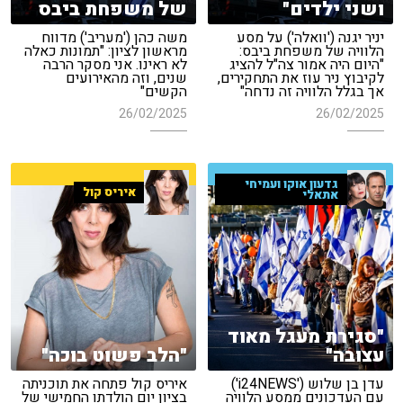
ושני ילדים"
של משפחת ביבס
יניר יגנה ('וואלה') על מסע
משה כהן ('מעריב') מדווח
הלוויה של משפחת ביבס:
מראשון לציון: "תמונות כאלה
"היום היה אמור צה"ל להציג
לא ראינו. אני מסקר הרבה
לקיבוץ ניר עוז את התחקירים,
שנים, וזה מהאירועים
אך בגלל הלוויה זה נדחה"
הקשים"
26/02/2025
26/02/2025
גדעון אוקו ועמיחי
איריס קול
אתאלי
"סגירת מעגל מאוד
עצובה"
"הלב פשוט בוכה"
עדן בן שלוש ('i24NEWS')
איריס קול פתחה את תוכניתה
עם העדכונים ממסע הלוויה
בציון יום הולדתו החמישי של