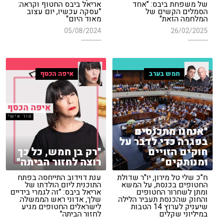
של משפחת ביבס: "אחד
אריאל ביבס החטוף וקראה:
הסמלים הקשים של
"עסקה עכשיו, יום עצוב
המלחמה הזאת"
מאוד היום"
05/08/2024
26/02/2025
חמש בערב
איפה הכסף
"אנחנו מתכנסים
בפגרה כדי לדבר על
חוקים הזויים
"רק בן חמש, כל כך
ומנותקים"
רוצה לחזור הביתה"
ח"כ שלי טל מירון, יו"ר שדולת
ענת דוידוב התייחסה בפתח
החטופים בכנסת, על המשא
התוכנית ליום הולדתו של
ומתן לשחרור החטופים
אריאל ביבס: "זה לגמרי בידיים
והחוק שהכנסת תעביר הלילה
שלך, אדוני ראש הממשלה.
שיעניק לערוץ 14 הטבות
לישראלים החטופים מגיע
במיליוני שקלים
לחזור הביתה"