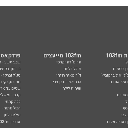
103
103fm מייעצים
פודקאסט
ע
פרופ' רפי קרסו
שבע תשע - 
ובן כספית
מיכל דליות
בן וינון, בקיצו
ל ואיל ברקוביץ'
ד"ר מאיה רוזמן
סג"ל וברקו -
ואלי אוחנה
הרב אפרים בן צבי
ספורט, בקיצו
שיחות לילה
שניים עד ארב
ספורט
קרסו יוצא לא
ל
ככה קמתי
סף
הכול פתוח - א
 צבי
מילים ולחן
ן ואריה אלדד
ארכיון 103fm