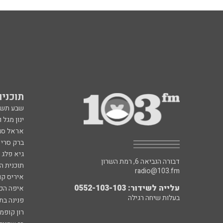
תוכניות fm
שבע תש
ינון מגל 
אראל סג"
ברק סרי 
גיא פלג
דבורה הנביאה 6, רמת השרון
תוכנית ה
radio@103.fm
איריס קו
עלייה לשידור: 0552-103-103
איפה הכ
בעלות שיחה רגילה
פנינה בת
רון קופמ