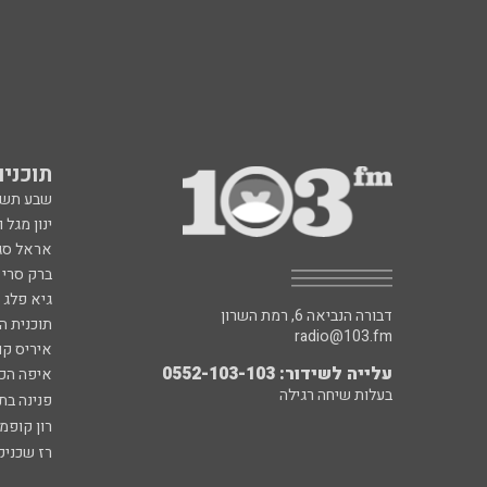
תוכניות fm
שבע תש
ינון מגל 
אראל סג"
ברק סרי 
גיא פלג
דבורה הנביאה 6, רמת השרון
תוכנית ה
radio@103.fm
איריס קו
עלייה לשידור: 0552-103-103
איפה הכ
בעלות שיחה רגילה
פנינה בת
רון קופמ
רז שכניק