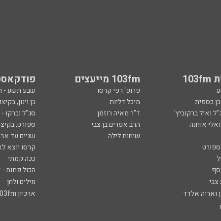
103
103fm מייעצים
פודקאסט
ע
פרופ' רפי קרסו
שבע תשע - 
ובן כספית
מיכל דליות
בן וינון, בקיצו
ל ואיל ברקוביץ'
ד"ר מאיה רוזמן
סג"ל וברקו -
ואלי אוחנה
הרב אפרים בן צבי
ספורט, בקיצו
שיחות לילה
שניים עד ארב
ספורט
קרסו יוצא לא
ל
ככה קמתי
סף
הכול פתוח - א
 צבי
מילים ולחן
ן ואריה אלדד
ארכיון 103fm