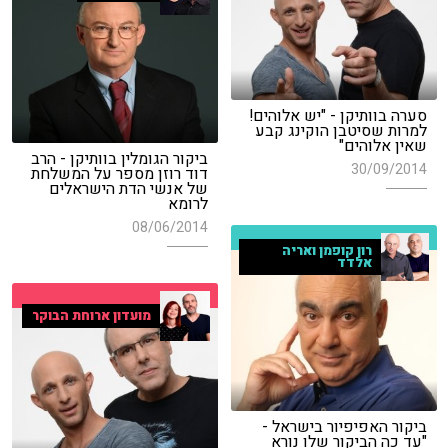
סערה בוותיקן - "יש אלוהים!
למרות שסיטבן הוקינג קבע
שאין אלוהים"
ביקור הגומלין בוותיקן - הרב
30/09/2014
דוד רוזן מספר על המשלחת
של אנשי הדת הישראלים
לרומא
08/06/2014
רון קופמן ואריה
אלדד
מועדון ארוחת הבוקר
ביקור האפיפיור בישראל -
"עד כה הביקור שלו נורא