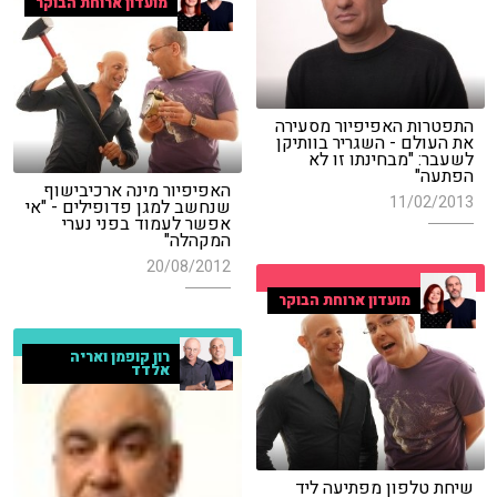
מועדון ארוחת הבוקר
התפטרות האפיפיור מסעירה
את העולם - השגריר בוותיקן
לשעבר: "מבחינתו זו לא
הפתעה"
האפיפיור מינה ארכיבישוף
11/02/2013
שנחשב למגן פדופילים - "אי
אפשר לעמוד בפני נערי
המקהלה"
20/08/2012
מועדון ארוחת הבוקר
רון קופמן ואריה
אלדד
שיחת טלפון מפתיעה ליד