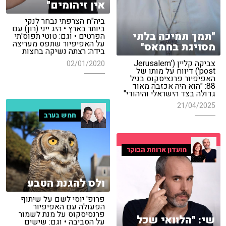
אין זיהומים"
ביה"ח הצרפתי נבחר לנקי
ביותר בארץ • היג ייני (רון) עם
"תמך תמיכה בלתי
הפרטים • וגם: טוטי תפוס'תי
על האפיפיור שתפס מעריצה
מסויגת בחמאס"
בידה: רצתה נשיקה בחצות
צביקה קליין ('Jerusalem
02/01/2020
post') דיווח על מותו של
האפיפיור פרנציסקוס בגיל
88: "הוא היה אכזבה מאוד
גדולה בצד הישראלי והיהודי"
21/04/2025
חמש בערב
מועדון ארוחת הבוקר
ולס להגנת הטבע
פרופ' יוסי לשם על שיתוף
הפעולה עם האפיפיור
פרנסיסקוס על מנת לשמור
שי: "הלוואי שכל
על הסביבה • וגם: שישים