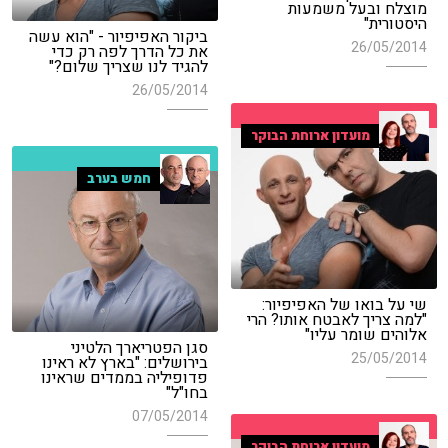
מוצלח ובעל משמעות
היסטורית"
ביקור האפיפיור - "הוא עשה
26/05/2014
את כל הדרך לפה רק כדי
להגיד לנו שצריך שלום?"
26/05/2014
מועדון ארוחת הבוקר
חמש בערב
שי על בואו של האפיפיור:
"למה צריך לאבטח אותו? הרי
אלוהים שומר עליו"
סגן הפטריארך הלטיני
25/05/2014
בירושלים: "בארץ לא ראינו
פדופיליה בממדים שראינו
בחו"ל"
07/05/2014
מועדון ארוחת הבוקר