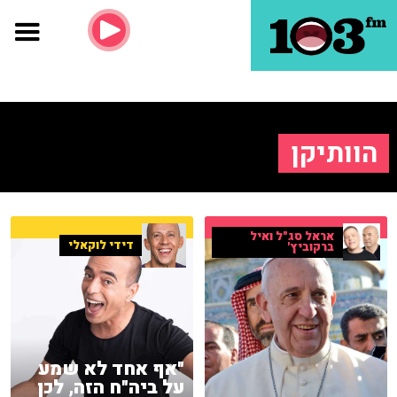
הוותיקן
אראל סג"ל ואיל
דידי לוקאלי
ברקוביץ'
"אף אחד לא שמע
על ביה"ח הזה, לכן