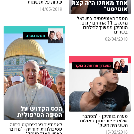
אחד מאתנו היה קצת
שניות על תנשמות
אוטיסט"
14/05/2019
מספר האוטיסטים בישראל
מזנק ב-11 אחוזים • וגם:
הוותיקן ממשיך להילחם
בשדים
חמש בערב
02/04/2018
מועדון ארוחת הבוקר
הכס הקדוש על
הספה הטיפולית
סערה בוותיקן - "מסתבר
שלאפיפיור יוחנן פאולוס
לאפיפיור פרנציסקוס הייתה
השני היה חשק"
פסיכולוגית יהודייה - "מדובר
15/02/2016
באיש מאוד מיוחד"