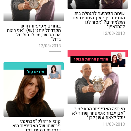
שיחה מפתיעה להנהלת בית
הספר רבין - איך היחסים עם
התלמידים? "אסור לנו
בוחרים אפיפיור חדש -
להתראיין"
הקרדינל יוחנן (שי): "אני רוצה
12/03/2013
את הכושי, יש לו בולבול
גדול"
12/03/2013
מועדון ארוחת הבוקר
איריס קול
מי יהיה האפיפיור הבא? שי:
"אם ייבחר אפיפיור שחור לא
יוכל לצאת עשן לבן"
קובי אריאלי: "מבחינתי
11/03/2013
פרישתו של האפיפיור היא
דרמטית כמעט כמו