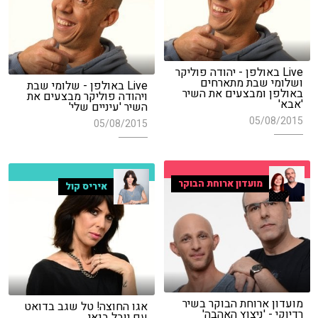
Live באולפן - יהודה פוליקר
ושלומי שבת מתארחים
Live באולפן - שלומי שבת
באולפן ומבצעים את השיר
ויהודה פוליקר מבצעים את
'אבא'
השיר 'עיניים שלי'
05/08/2015
05/08/2015
מועדון ארוחת הבוקר
איריס קול
מועדון ארוחת הבוקר בשיר
אגו החוצה! טל שגב בדואט
רדיוקי - 'ניצוץ האהבה'
עם יובל בנאי