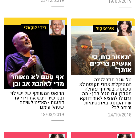
23/12/2019
19/03/2019
דידי לוקאלי
איריס קול
"תאזור כוח, כי
אנשים צריכים
אותך"
אף פעם לא מאוחר
טל שגב חוזר לזירה
מדי לאהבת אב ובן
המוזיקלית אחרי תקופה לא
פשוטה, בשיתוף פעולה
הדואט המשותף של ישי לוי
מסקרן עם סגיב כהן • מה
ובנו שיר ריגש את דידי עד
גרם לו להוציא לאור דווקא
דמעות • האזינו לשיחה
שיר העוסק באופטימיות
שניהל עימם
ורוחב לב?
18/03/2019
24/10/2018