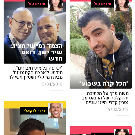
איריס קול
איריס קול
הצמד רמישי מציג:
שיר ישן, דואט
חדש
"יש פה כל מיני חיבורים":
חידוש ל'ארצנו הקטנטונת'
מבית רמי קליינשטיין וישי לוי
"הכל קרה בשבוע"
15/04/2018
משה פרץ על הכתיבה
וההקלטה של הדואט עם
נסרין קדרי 'היינו שניים'
19/02/2018
דידי לוקאלי