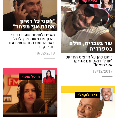
איריס קול
"לפני כל ראיון
אתכם אני מפחד"
האזינו לשיחה שערכו דידי
והרון עם משה פרץ לרגל
שר בעברית, חולם
צאת הדואט החדש שלו עם
נסרין קדרי
בספרדית
18/02/2018
רותם כהן על הדואט החדש:
"יש לי דואט עם אנריקו
איגלסיאס!"
18/12/2017
מרסל מוסרי
דידי לוקאלי