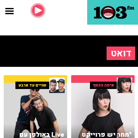
דואט
איפה הכסף
שניים עד ארבע
"מחר יש פרוייקט
Live באולפן עם