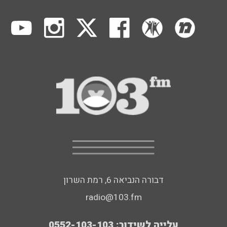
דבורה הנביאה 6, רמת השרון
radio@103.fm
עלייה לשידור: 0552-103-103