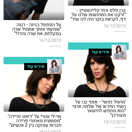
קרן פלס ורמי קליינשטיין -
"זרקנו את התחושות שלנו על
דף, לקראת בוקר היה לנו שיר"
על הספסל בגינה - רננה:
16/12/2015
"שמעתי אותך אתמול שרה
במקלחת, את שרה נהדר!"
16/12/2015
איריס קול
איריס קול
'מחמל נפשי' - אסף נבו על
השיר החדש של שלמה ארצי:
"הוא מחפש להישאר
מעודכן"
שי-לי עטרי על 'דואט פרידה':
"מסתתרת מאחורי פרידה
13/12/2015
חברות עמוקה בין 2 אנשים"