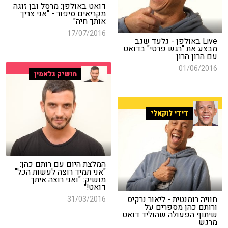
דואט באולפן: מרסל ובן זוגה
מקריאים סיפור - "אני צריך
אותך חיה"
17/07/2016
Live באולפן - גלעד שגב
מבצע את "רגש פרטי" בדואט
עם הרון הרון
01/06/2016
מושיק גלאמין
דידי לוקאלי
המלצת היום עם רותם כהן:
"אני תמיד רוצה לעשות הכל"
מושיק: "ואני רוצה איתך
דואט!"
חוויה רומנטית - ליאור נרקיס
31/03/2016
ורותם כהן מספרים על
שיתוף הפעולה שהוליד דואט
מרגש