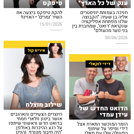
ענק של כל הארץ"
טיפקס
חניכה בעמותת יוניסטרים
להקת טיפקס ביצעה את
אליה בן שעיה: "הקבוצה
השיר 'נמרים' • האזינו!
שלנו מפתחת אפליקציה
15/01/2026
שנקראת 'דואט', שמחברת בין
בני נוער מהעולם"
30/06/2026
איריס קול
דידי לוקאלי
שילוב מוצלח
הדואט החדש של
עידן עמדי
היוצרים הצעירים והאהובים
אושר ביטון וולארי חמתי
בדואט חדש וראשוני שיתפו
הזמר המוכשר התארח אצל
על רגע ההיכרות באולפן:
דידי וסיפר על שיתוף
"היה חיבור מטורף. נהנינו
הפעולה שלו עם מאלו