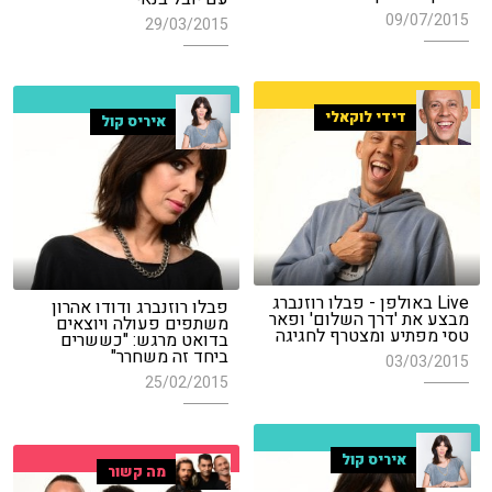
09/07/2015
29/03/2015
דידי לוקאלי
איריס קול
Live באולפן - פבלו רוזנברג
פבלו רוזנברג ודודו אהרון
מבצע את 'דרך השלום' ופאר
משתפים פעולה ויוצאים
טסי מפתיע ומצטרף לחגיגה
בדואט מרגש: "כששרים
ביחד זה משחרר"
03/03/2015
25/02/2015
איריס קול
מה קשור