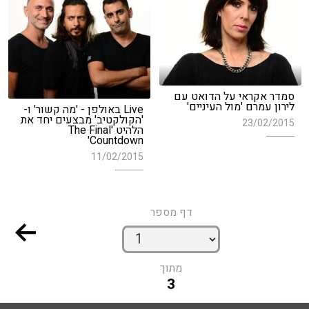
סמדר אקראי על הדואט עם
לירון עמרם 'מול העיניים'
Live באולפן - 'מה קשור' ו-
'הקולקטיב' מבצעים יחד את
23/02/2015
הלהיט 'The Final
Countdown'
11/02/2015
דף מספר
מתוך
3