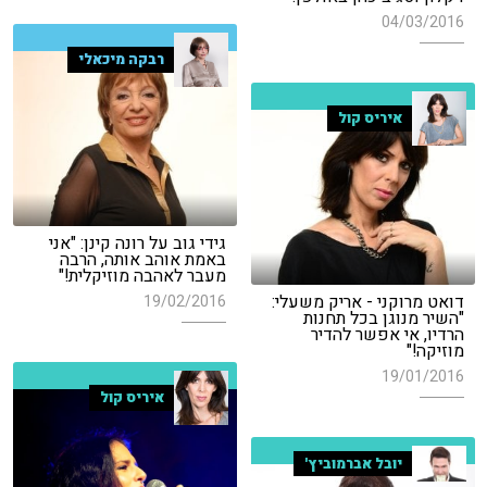
04/03/2016
רבקה מיכאלי
איריס קול
גידי גוב על רונה קינן: "אני
באמת אוהב אותה, הרבה
מעבר לאהבה מוזיקלית!"
דואט מרוקני - אריק משעלי:
19/02/2016
"השיר מנוגן בכל תחנות
הרדיו, אי אפשר להדיר
מוזיקה!"
19/01/2016
איריס קול
יובל אברמוביץ'