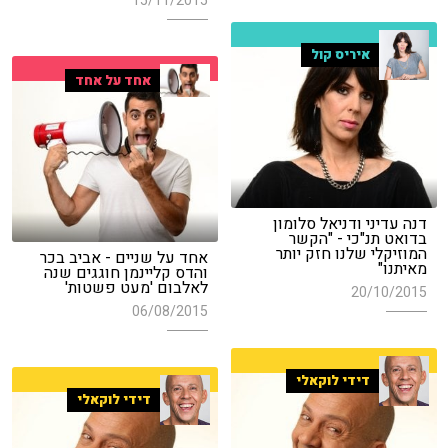
15/11/2015
איריס קול
אחד על אחד
דנה עדיני ודניאל סלומון
בדואט תנ"כי - "הקשר
המוזיקלי שלנו חזק יותר
אחד על שניים - אביב בכר
מאיתנו"
והדס קליינמן חוגגים שנה
לאלבום 'מעט פשטות'
20/10/2015
06/08/2015
דידי לוקאלי
דידי לוקאלי