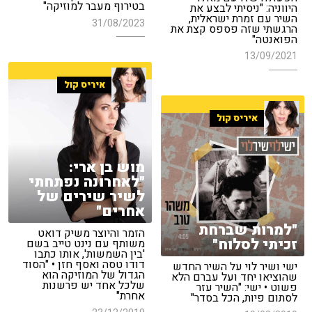
בטירוף מעבר למוזיקה"
היווניה: "ניסיתי לבצע את
השיר עם זמרת ישראלית,
31/08/2023
הרגשתי שזה פספס קצת את
הפואנטה"
13/09/2021
איריס קול
איריס קול
מוש בן ארי:
"לאחרונה נפתחתי
לשיר שירים של
אחרים"
"למרות שברחת
הזמר והיוצר משיק דואט
זכיתי לסלוח"
משותף עם נינט טייב בשם
'בין השמשות', אותו כתבו
דודו טסה ואסף חזן • "הסוד
ישי ושיר לוי על השיר החדש
הגדול של המוזיקה הוא
שהוציאו יחד ועל עברם הלא
שלכל אחד יש פרשנות
פשוט • ישי: "השיר עזר
אחרת"
לסתום פיות, הכל בסדר"