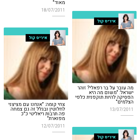
מאוד"
18/07/2011
איריס קול
איריס קול
מה עובר על בר רפאלי? זוהר
ישראל: "משום מה היא
הפסיקה להיות תוקפנית כלפי
הצלמים"
צחי קומה: "אנחנו עם מציצני
לחלוטין ובגלל זה גם צמחה
13/07/2011
פה תרבות ריאליטי כ"כ
מפוארת"
12/07/2011
איריס קול