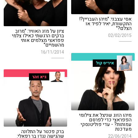
אסי עצבני: "מיהו העבריין?!
התקשורת, יאיר לפיד או
הצלם?"
ציון על מזג האוויר: "מרוב
ברקים הרגשתי כאילו צלמי
02/02/2015
פפראצי מצלמים אותי
מהשמיים"
16/11/2014
איריס קול
גיא זהר
מיהו הזוג שניצל את צילומי
הפפראצי כדי לפרסם
עמותות? - עדי פוליטנסקי
מעדכנת
ברק פכטר על התלונה
שהגישה נגדו בר רפאלי:
22/06/2014