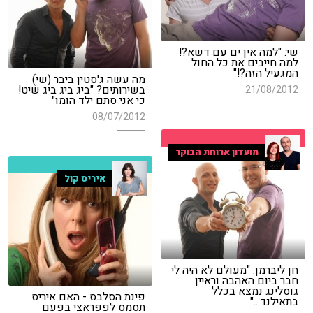
שי: "למה אין ים עם דשא?!
למה חייבים את כל החול
המגעיל הזה?!"
מה עשה ג'סטין ביבר (שי)
בשירותים? "ביג ביג ביג שיט!
21/08/2012
כי אני סתם ילד הומו"
08/07/2012
מועדון ארוחת הבוקר
איריס קול
חן ליברמן: "מעולם לא היה לי
חבר ביום האהבה וראיין
גוסלינג נמצא בכלל
פינת הסלבס - האם איריס
בתאילנד..."
תסמס לפפראצי בפעם