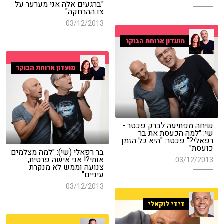
"ברגעים אלה אני מערער על
צו ההרחקה"
03/12/2013
מועדון ארוחת הבוקר
מועדון ארוחת הבוקר
שיחה מפתיעה לברק פכטר -
שי: "למה הכעסת את בר
רפאלי?" פכטר: "היא כל הזמן
כועסת"
בר רפאלי (שי): "למה מצלמים
אותי?! אני אישה פרטית,
03/12/2013
צנועה וממש לא מנקרת
עיניים"
03/12/2013
דידי לוקאלי