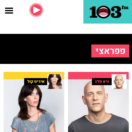
פפראצי
גיא פלג
איריס קול