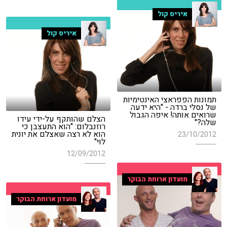
איריס קול
איריס קול
תמונות הפפראצי האינטימיות
של נסלי ברדה - "היא ידעה
שרואים אותה! איפה הגבול
הצלם שהותקף על-ידי עידו
שלה?"
רוזנבלום: "הוא התעצבן כי
הוא לא רצה שאצלם את יונית
23/10/2012
לוי"
12/09/2012
מועדון ארוחת הבוקר
מועדון ארוחת הבוקר