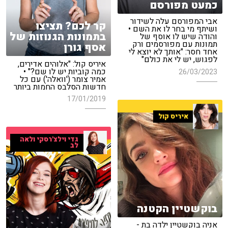
כמעט מפורסם
אבי המפורסם עלה לשידור
קר לכם? תציצו
ושיתף מי בחר לו את השם •
בתמונות הגנוזות של
והודה שיש לו אוסף של
תמונות עם מפורסמים ורק
אסף גורן
אחד חסר: "אותך לא יוצא לי
לפגוש, יש לי את כולם"
איריס קול: "אלוהים אדירים,
כמה קוביות יש לו שם?" •
26/03/2023
אמיר צומר ('וואלה') עם כל
חדשות הסלבס החמות ביותר
17/01/2019
איריס קול
גדי וילצ'רסקי ולאה
לב
בוקשטיין הקטנה
אניה בוקשטיין ילדה בת -