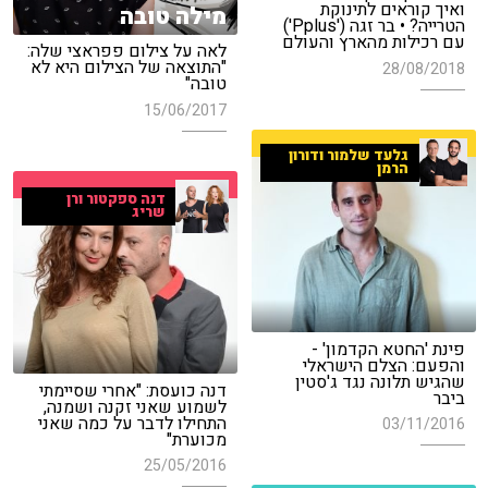
ואיך קוראים לתינוקת
מילה טובה
הטרייה? • בר זגה ('Pplus')
עם רכילות מהארץ והעולם
לאה על צילום פפראצי שלה:
"התוצאה של הצילום היא לא
28/08/2018
טובה"
15/06/2017
גלעד שלמור ודורון
הרמן
דנה ספקטור ורן
שריג
פינת 'החטא הקדמון' -
והפעם: הצלם הישראלי
שהגיש תלונה נגד ג'סטין
דנה כועסת: "אחרי שסיימתי
ביבר
לשמוע שאני זקנה ושמנה,
התחילו לדבר על כמה שאני
03/11/2016
מכוערת"
25/05/2016