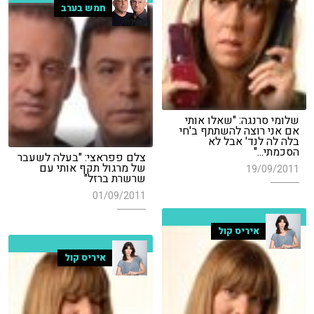
חמש בערב
שלומי סרנגה: "שאלו אותי
אם אני רוצה להשתתף ב'חי
בלה לה לנד' אבל לא
הסכמתי..."
צלם פפראצי: "בעלה לשעבר
של מרגול תקף אותי עם
19/09/2011
שרשרת ברזל"
01/09/2011
איריס קול
איריס קול