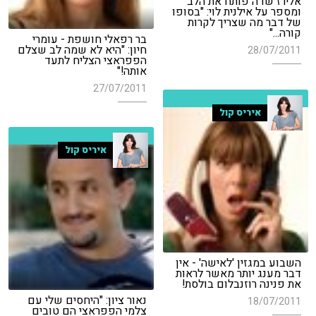
אלירז שדה פותח את הלב
ומספר על אילנית לוי: "בסופו
של דבר מה שצריך לקרות
קורה..."
בר רפאלי חושפת - עומרי
חיון: "היא לא שמה לב שצלם
28/07/2011
הפפראצי הצליח לתעד
אותה!"
27/07/2011
איריס קול
איריס קול
השבוע במגזין 'לאישה' - אין
דבר מענג יותר מאשר לראות
את פנינה רוזנבלום בולסת!
נאור ציון: "היחסים שלי עם
18/07/2011
צלמי הפפראצי הם טובים