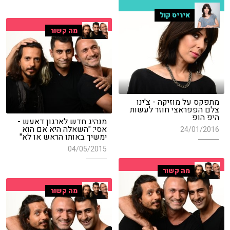
איריס קול
מה קשור
מתפקס על מוזיקה - צ'ינו
צלם הפפראצי חוזר לעשות
היפ הופ
מנהיג חדש לארגון דאעש -
אסי: "השאלה היא אם הוא
24/01/2016
ימשיך באותו הראש או לא"
04/05/2015
מה קשור
מה קשור