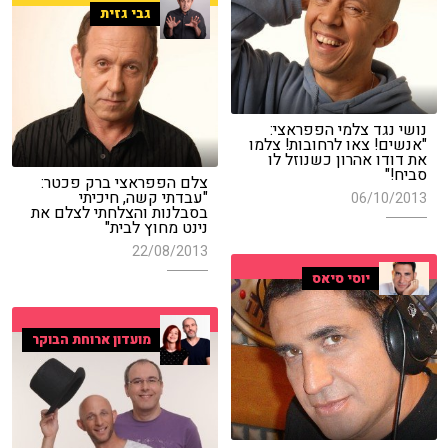
גבי גזית
נושי נגד צלמי הפפראצי:
"אנשים! צאו לרחובות! צלמו
את דודו אהרון כשנוזל לו
סביח!"
צלם הפפראצי ברק פכטר:
"עבדתי קשה, חיכיתי
06/10/2013
בסבלנות והצלחתי לצלם את
נינט מחוץ לבית"
22/08/2013
יוסי סיאס
מועדון ארוחת הבוקר