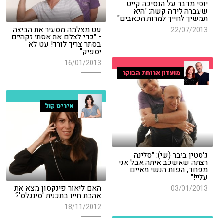
יוסי מדבר על הנסיכה קייט
שעברה לידה קשה: "היא
תמשיך לחייך למרות הכאבים"
עט מצלמה מסעיר את הביצה
22/07/2013
- "כדי לצלם את אסתי זקהיים
בסתר צריך לורד! עט לא
יספיק"
16/01/2013
מועדון ארוחת הבוקר
איריס קול
ג'סטין ביבר (שי): "סלינה
רצתה שאשכב איתה אבל אני
מפחד, הפות הנשי מאיים
עליי!"
האם ליאור פינקסון מצא את
03/01/2013
אהבת חייו בתכנית 'סינגלס'?
18/11/2012