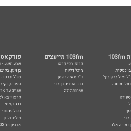
103
103fm מייעצים
פודקאסט
ע
פרופ' רפי קרסו
שבע תשע - 
ובן כספית
מיכל דליות
בן וינון, בקיצו
ל ואיל ברקוביץ'
ד"ר מאיה רוזמן
סג"ל וברקו -
ואלי אוחנה
הרב אפרים בן צבי
ספורט, בקיצו
שיחות לילה
שניים עד ארב
ספורט
קרסו יוצא לא
ל
ככה קמתי
סף
הכול פתוח - א
 צבי
מילים ולחן
ן ואריה אלדד
ארכיון 103fm