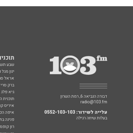
תוכניות fm
שבע תש
ינון מגל 
אראל סג"
ברק סרי 
גיא פלג
דבורה הנביאה 6, רמת השרון
תוכנית ה
radio@103.fm
איריס קו
עלייה לשידור: 0552-103-103
איפה הכ
בעלות שיחה רגילה
פנינה בת
רון קופמ