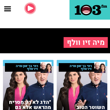
מיה זיו וולף
רוני בר־און ומיה
רוני בר־און ומיה
זיו־וולף
זיו־וולף
"הדג לא רק מסריח
השוטר הטוב
מהראש אלא גם