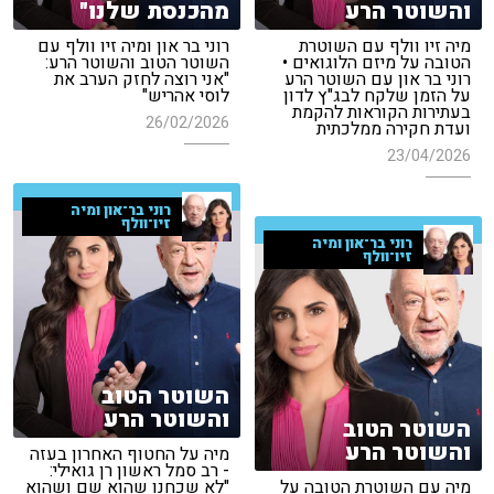
והשוטר הרע
מהכנסת שלנו"
מיה זיו וולף עם השוטרת
רוני בר און ומיה זיו וולף עם
הטובה על מיזם הלוגואים •
השוטר הטוב והשוטר הרע:
רוני בר און עם השוטר הרע
"אני רוצה לחזק הערב את
על הזמן שלקח לבג"ץ לדון
לוסי אהריש"
בעתירות הקוראות להקמת
26/02/2026
ועדת חקירה ממלכתית
23/04/2026
רוני בר־און ומיה
זיו־וולף
רוני בר־און ומיה
זיו־וולף
השוטר הטוב
והשוטר הרע
השוטר הטוב
והשוטר הרע
מיה על החטוף האחרון בעזה
- רב סמל ראשון רן גואילי:
מיה עם השוטרת הטובה על
"לא שכחנו שהוא שם ושהוא