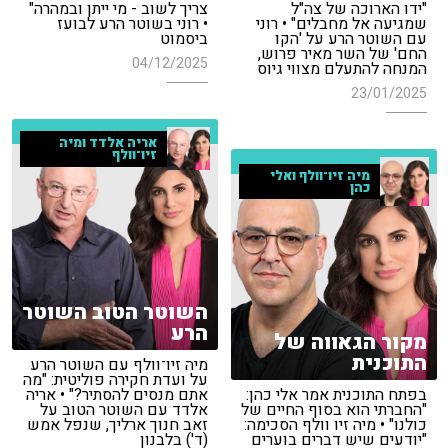
"ידו הארוכה של צה"ל
צריך לשוב - מי ייתן ובמהרה"
שמגיעה אל מחבלים" • רוני
• רוני בשוטר הרע לבועז
עם השוטר הרע על 'הקו
ביסמוט
החם' של השר מאיר פרוש,
04/12/2025
המנחה להתעלם מצווי גיוס
23/01/2025
אריה אלדד ומיה
זיו־וולף
מיה זיו־וולף ואלי
כהן
השוטר הטוב השוטר
הרע
מקור הגאווה של
התוכנית
מיה זיו־וולף עם השוטר הרע
על ועדת חקירה פוליטית: "מה
בפתח התוכנית אמר אלי כהן:
אתם מנסים להסתיר?" • אריה
"החברתי הוא בסוף החיים של
אלדד עם השוטר הטוב על
כולנו" • מיה זיו וולף הסכימה:
זאב חנוך ארליך, שנפל אמש
"יודעים שיש דברים בוערים
(ד') בלבנון