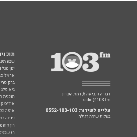
תוכניות fm
שבע תש
ינון מגל 
אראל סג"
ברק סרי 
גיא פלג
דבורה הנביאה 6, רמת השרון
תוכנית ה
radio@103.fm
איריס קו
עלייה לשידור: 0552-103-103
איפה הכ
בעלות שיחה רגילה
פנינה בת
רון קופמ
רז שכניק