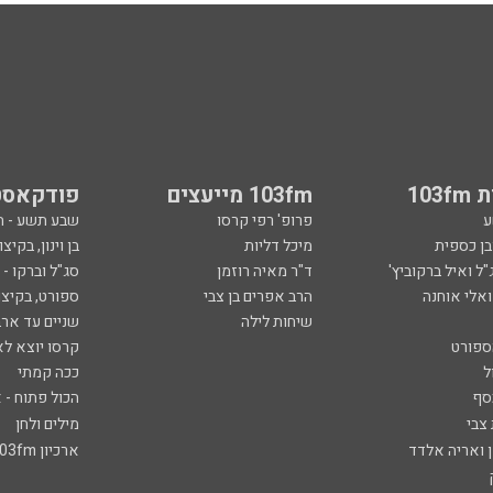
103
103fm מייעצים
פודקאסט
ע
פרופ' רפי קרסו
שבע תשע - 
ובן כספית
מיכל דליות
בן וינון, בקיצו
ל ואיל ברקוביץ'
ד"ר מאיה רוזמן
סג"ל וברקו -
ואלי אוחנה
הרב אפרים בן צבי
ספורט, בקיצו
שיחות לילה
שניים עד ארב
ספורט
קרסו יוצא לא
ל
ככה קמתי
סף
הכול פתוח - א
 צבי
מילים ולחן
ן ואריה אלדד
ארכיון 103fm