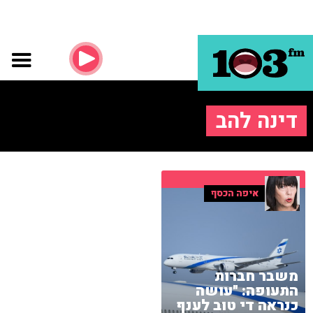
דינה להב
איפה הכסף
משבר חברות
התעופה: "עושה
כנראה די טוב לענף