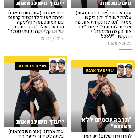
משכנתאות
ייעוץ משכנתאות
ענת אהרוני (אור משכנתאות)
ענת אהרוני (אור משכנתאות)
עלתה לשידור ורון ביקש
ניסתה לעזור לדוקטור קרטוס
ממנה: "תני לנו נקודת אור, מה
עם המשכנתה לקליניקה
אפשר לעשות?" • ענת: "יש
החדשה שלו: "כבר פתחתי
אור בקצה המנהרה" •
שלוש קליניקה וקניתי טסלה"
התקשרו *5589
03/11/2024
06/02/2025
שניים עד ארבע
שניים עד ארבע
"תרבה נכסים ללא
ייעוץ משכנתאות
דאגות"
ענת אהרוני (אור משכנתאות)
להרון (רון שלום) יש המון
עלתה לשידור לייעץ איך