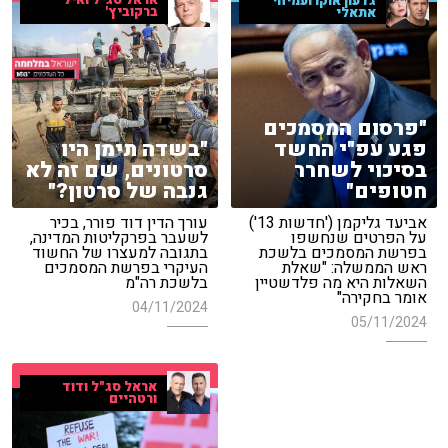
אראל סג"ל ואיל
גדעון אוקו ועמיחי
ברקוביץ'
אתאלי
"פרסום המסמכים
פגע עפ"י החשד
"בשדה תימן היו
בסיכוי לשחרר
סרטונים, שם זה לא
חטופים"
גנבה של סרטון?"
אביעד גליקמן ('חדשות 13')
עורך הדין דוד פורר, בכיר
על הפרטים שנחשפו
לשעבר בפרקליטות המדינה,
בפרשת המסמכים בלשכת
בתגובה למעצרו של החשוד
ראש הממשלה: "שאלת
העיקרי בפרשת המסמכים
השאלות היא מה פלדשטיין
בלשכת רה"מ
אומר בחקירה"
04/11/2024
05/11/2024
אראל סג"ל ודוד
ורטהיים