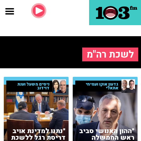
לשכת רה"מ
גדעון אוקו ועמיחי
ניסים משעל וענת
אתאלי
דוידוב
"ההון האנושי סביב
"נתנו למדינת אויב
ראש הממשלה
דריסת רגל ללשכת