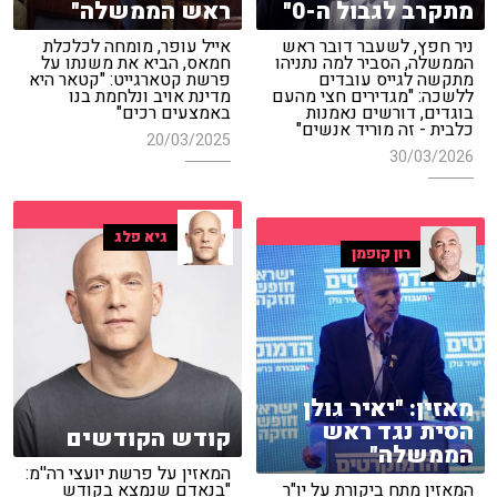
מתקרב לגבול ה-0"
ראש הממשלה"
ניר חפץ, לשעבר דובר ראש
אייל עופר, מומחה לכלכלת
הממשלה, הסביר למה נתניהו
חמאס, הביא את משנתו על
מתקשה לגייס עובדים
פרשת קטארגייט: "קטאר היא
ללשכה: "מגדירים חצי מהעם
מדינת אויב ונלחמת בנו
בוגדים, דורשים נאמנות
באמצעים רכים"
כלבית - זה מוריד אנשים"
20/03/2025
30/03/2026
גיא פלג
רון קופמן
מאזין: "יאיר גולן
הסית נגד ראש
קודש הקודשים
הממשלה"
המאזין על פרשת יועצי רה''מ:
המאזין מתח ביקורת על יו"ר
"בנאדם שנמצא בקודש