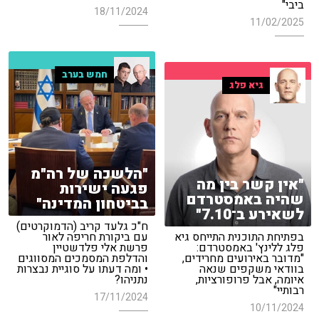
ביבי"
18/11/2024
11/02/2025
חמש בערב
גיא פלג
"הלשכה של רה"מ
"אין קשר בין מה
פגעה ישירות
שהיה באמסטרדם
בביטחון המדינה"
לשאירע ב־7.10"
ח"כ גלעד קריב (הדמוקרטים)
בפתיחת התוכנית התייחס גיא
עם ביקורת חריפה לאור
פלג ללינץ' באמסטרדם:
פרשת אלי פלדשטיין
"מדובר באירועים מחרידים,
והדלפת המסמכים המסווגים
בוודאי משקפים שנאה
• ומה דעתו על סוגיית נבצרות
איומה, אבל פרופורציות,
נתניהו?
רבותיי"
17/11/2024
10/11/2024