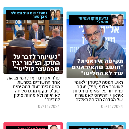
נטעלי שם טוב וגאולה
אבן־סער
גדעון אוקו ועמיחי
אתאלי
"כשיותר לדבר על
תקיפה איראנית?
התוכן, הציבור יבין
"חושב שהאיראנים
שהמעצר פוליטי"
עוד לא החליטו"
עו"ד אפרים דמרי, המייצג את
ראש המטה לביטחון לאומי
אחד החשודים בפרשת
לשעבר אלוף (מיל') יעקב
המסמכים: "עוד כמה ימים
עמידרור על האיומים מכיוון
שב"כ יבקש ממנו סליחה -
איראן • והתייחס לאפשרות
לא היווה ולא מהווה סיכון
של הסדרה מול חיזבאללה
למדינה"
07/11/2024
05/11/2024