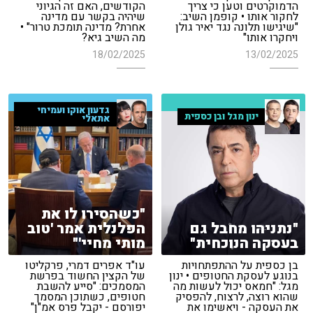
הדמוקרטים וטען כי צריך
הקודשים, האם זה הגיוני
לחקור אותו • קופמן השיב:
שיהיה בקשר עם מדינה
"שיגישו תלונה נגד יאיר גולן
אחרת? מדינה תומכת טרור" •
ויחקרו אותו"
מה השיב גיא?
18/02/2025
13/02/2025
גדעון אוקו ועמיחי
ינון מגל ובן כספית
אתאלי
"כשהסירו לו את
"נתניהו מחבל גם
הפלנלית אמר 'טוב
בעסקה הנוכחית"
מותי מחיי'"
בן כספית על ההתפתחויות
עו"ד אפרים דמרי, פרקליטו
בנוגע לעסקת החטופים • ינון
של הקצין החשוד בפרשת
מגל: "חמאס יכול לעשות מה
המסמכים: "סייע להשבת
שהוא רוצה, לרצוח, להפסיק
חטופים, כשתוכן המסמך
את העסקה - ויאשימו את
יפורסם - יקבל פרס אמ"ן"