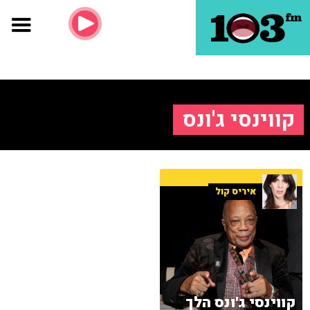
קווינסי ג'ונס
איריס קול
קווינסי ג'ונס הלך