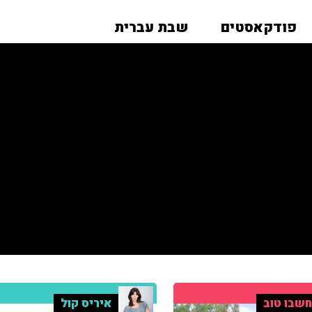
פודקאסטים
שבת עברית
שבו טוב
איריס קול