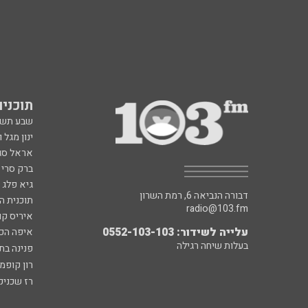
תוכניות fm
שבע תש
ינון מגל 
אראל סג"
ברק סרי 
גיא פלג
דבורה הנביאה 6, רמת השרון
תוכנית ה
radio@103.fm
איריס קו
עלייה לשידור: 0552-103-103
איפה הכ
בעלות שיחה רגילה
פנינה בת
רון קופמ
רז שכניק