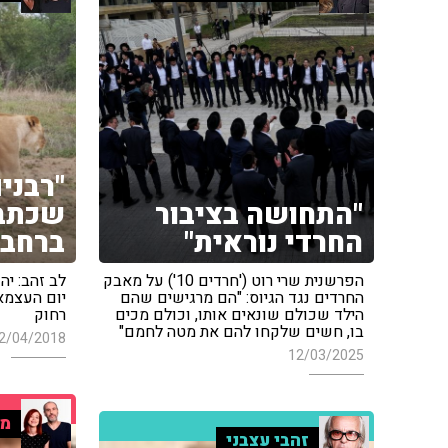
"רבני
"התחושה בציבור
שכתבת
החרדי נוראית"
ברחבי
הפרשנית שרי רוט ('חרדים 10') על מאבק
לב זהב: יה
החרדים נגד הגיוס: "הם מרגישים שהם
יום העצמא
הילד שכולם שונאים אותו, וכולם מכים
רחוק
בו, חשים שלקחו להם את מטה לחמם"
2/04/2018
12/03/2025
מו
זהבי עצבני