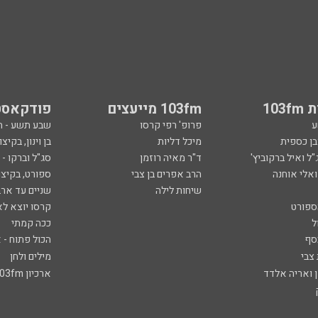
103
103fm מייעצים
פודקאסט
ע
פרופ' רפי קרסו
שבע תשע - 
ובן כספית
מיכל דליות
בן וינון, בקיצו
ל ואיל ברקוביץ'
ד"ר מאיה רוזמן
סג"ל וברקו -
ואלי אוחנה
הרב אפרים בן צבי
ספורט, בקיצו
שיחות לילה
שניים עד ארב
ספורט
קרסו יוצא לא
ל
ככה קמתי
סף
הכול פתוח - א
 צבי
מילים ולחן
ן ואריה אלדד
ארכיון 103fm