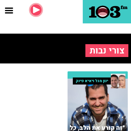
צורי נבות
ינון מגל ויאיא פינק
"זה קורע את הלב, כל