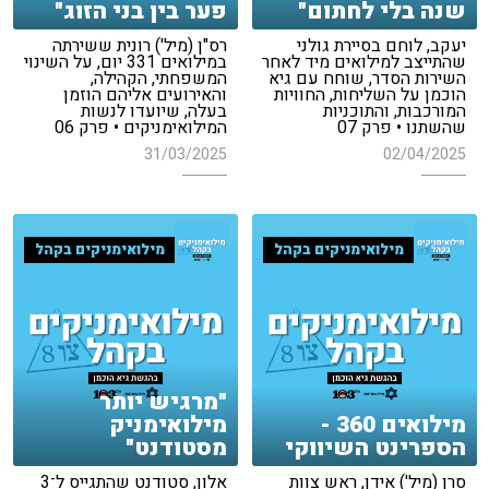
שנה בלי לחתום"
פער בין בני הזוג"
יעקב, לוחם בסיירת גולני
רס"ן (מיל') רונית ששירתה
שהתייצב למילואים מיד לאחר
במילואים 331 יום, על השינוי
השירות הסדר, שוחח עם גיא
המשפחתי, הקהילה,
הוכמן על השליחות, החוויות
והאירועים אליהם הוזמן
המורכבות, והתוכניות
בעלה, שיועדו לנשות
שהשתנו • פרק 07
המילואימניקים • פרק 06
31/03/2025
02/04/2025
מילואימניקים בקהל
מילואימניקים בקהל
"מרגיש יותר
מילואים 360 -
מילואימניק
הספרינט השיווקי
מסטודנט"
סרן (מיל') אידן, ראש צוות
אלון, סטודנט שהתגייס ל־3