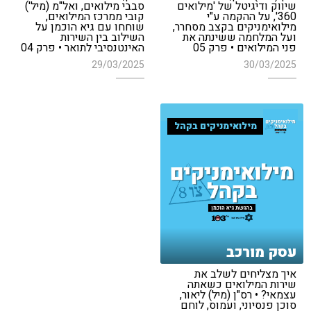
שיווק ודיגיטל של 'מילואים
סבבי מילואים, ואל"מ (מיל')
360', על ההקמה ע"י
קובי ממרכז המילואים,
מילואימניקים בקצב מסחרר,
שוחחו עם גיא הוכמן על
ועל המלחמה ששינתה את
השילוב בין השירות
פני המילואים • פרק 05
האינטנסיבי לתואר • פרק 04
29/03/2025
30/03/2025
מילואימניקים בקהל
עסק מורכב
איך מצליחים לשלב את
שירות המילואים כשאתה
עצמאי? • רס"ן (מיל) ליאור,
סוכן פנסיוני, ועמוס, לוחם