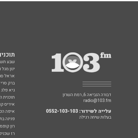
תוכניות fm
שבע תש
ינון מגל 
אראל סג"
ברק סרי 
גיא פלג
דבורה הנביאה 6, רמת השרון
תוכנית ה
radio@103.fm
איריס קו
עלייה לשידור: 0552-103-103
איפה הכ
בעלות שיחה רגילה
פנינה בת
רון קופמ
רז שכניק