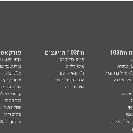
103
103fm מייעצים
פודקאסט
ע
פרופ' רפי קרסו
שבע תשע - 
ובן כספית
מיכל דליות
בן וינון, בקיצו
ל ואיל ברקוביץ'
ד"ר מאיה רוזמן
סג"ל וברקו -
ואלי אוחנה
הרב אפרים בן צבי
ספורט, בקיצו
שיחות לילה
שניים עד ארב
ספורט
קרסו יוצא לא
ל
ככה קמתי
סף
הכול פתוח - א
 צבי
מילים ולחן
ן ואריה אלדד
ארכיון 103fm