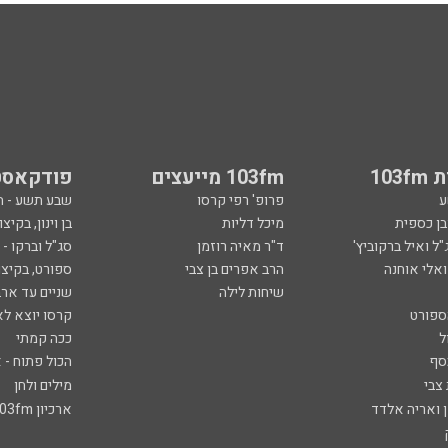
103
103fm מייעצים
פודקאסט
ע
פרופ' רפי קרסו
שבע תשע - 
ובן כספית
מיכל דליות
בן וינון, בקיצו
ל ואיל ברקוביץ'
ד"ר מאיה רוזמן
סג"ל וברקו -
ואלי אוחנה
הרב אפרים בן צבי
ספורט, בקיצו
שיחות לילה
שניים עד ארב
ספורט
קרסו יוצא לא
ל
ככה קמתי
סף
הכול פתוח - א
 צבי
מילים ולחן
ן ואריה אלדד
ארכיון 103fm