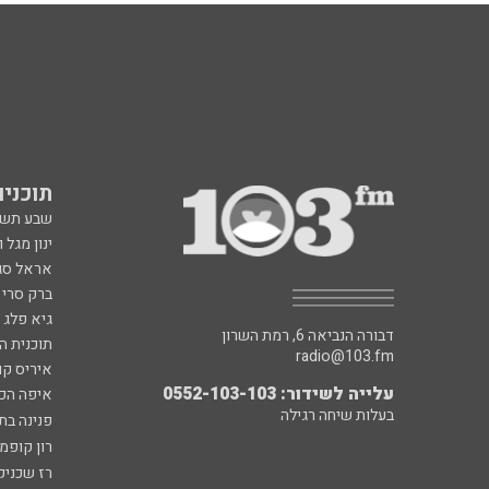
תוכניות fm
שבע תש
ינון מגל 
אראל סג"
ברק סרי 
גיא פלג
דבורה הנביאה 6, רמת השרון
תוכנית ה
radio@103.fm
איריס קו
עלייה לשידור: 0552-103-103
איפה הכ
בעלות שיחה רגילה
פנינה בת
רון קופמ
רז שכניק