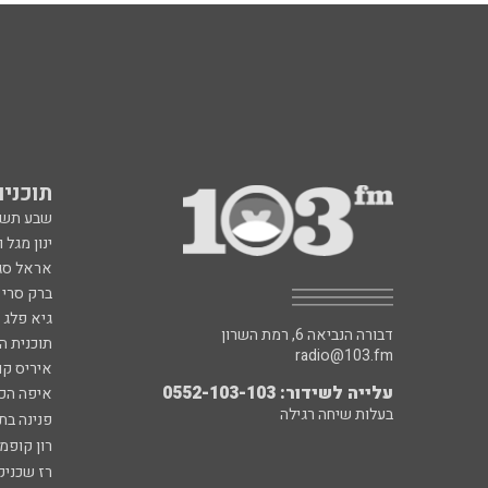
תוכניות fm
שבע תש
ינון מגל 
אראל סג"
ברק סרי 
גיא פלג
דבורה הנביאה 6, רמת השרון
תוכנית ה
radio@103.fm
איריס קו
עלייה לשידור: 0552-103-103
איפה הכ
בעלות שיחה רגילה
פנינה בת
רון קופמ
רז שכניק