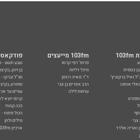
103
103fm מייעצים
פודקאסט
ע
פרופ' רפי קרסו
שבע תשע - 
ובן כספית
מיכל דליות
בן וינון, בקיצו
ל ואיל ברקוביץ'
ד"ר מאיה רוזמן
סג"ל וברקו -
ואלי אוחנה
הרב אפרים בן צבי
ספורט, בקיצו
שיחות לילה
שניים עד ארב
ספורט
קרסו יוצא לא
ל
ככה קמתי
סף
הכול פתוח - א
 צבי
מילים ולחן
ן ואריה אלדד
ארכיון 103fm