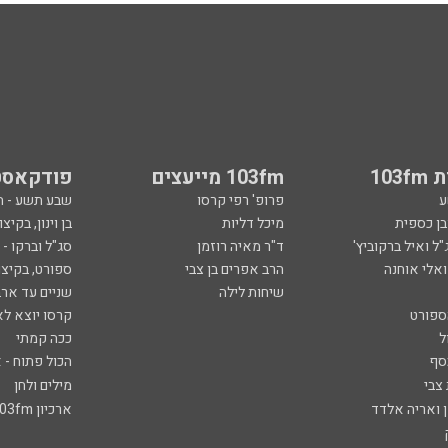
103
103fm מייעצים
פודקאסט
ע
פרופ' רפי קרסו
שבע תשע - 
ובן כספית
מיכל דליות
בן וינון, בקיצו
ל ואיל ברקוביץ'
ד"ר מאיה רוזמן
סג"ל וברקו -
ואלי אוחנה
הרב אפרים בן צבי
ספורט, בקיצו
שיחות לילה
שניים עד ארב
ספורט
קרסו יוצא לא
ל
ככה קמתי
סף
הכול פתוח - א
 צבי
מילים ולחן
ן ואריה אלדד
ארכיון 103fm