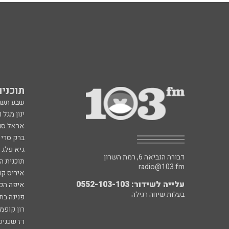
תוכניות fm
שבע תש
ינון מגל 
אראל סג"
ברק סרי 
גיא פלג
דבורה הנביאה 6, רמת השרון
תוכנית ה
radio@103.fm
איריס קו
עלייה לשידור: 0552-103-103
איפה הכ
בעלות שיחה רגילה
פנינה בת
רון קופמ
רז שכניק