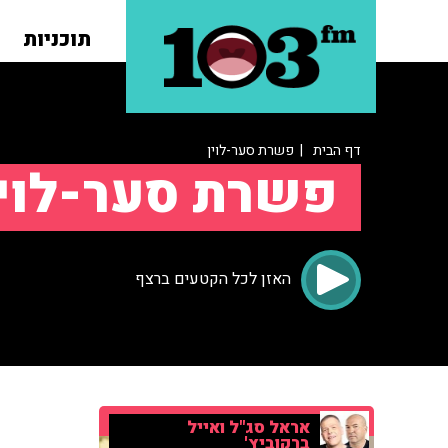
תוכניות
דף הבית
| פשרת סער-לוין
פשרת סער-לוין
האזן לכל הקטעים ברצף
אראל סג"ל ואייל
ברקוביץ'