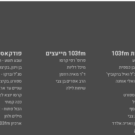
103
103fm מייעצים
פודקאסט
ע
פרופ' רפי קרסו
שבע תשע - 
ובן כספית
מיכל דליות
בן וינון, בקיצו
ל ואיל ברקוביץ'
ד"ר מאיה רוזמן
סג"ל וברקו -
ואלי אוחנה
הרב אפרים בן צבי
ספורט, בקיצו
שיחות לילה
שניים עד ארב
ספורט
קרסו יוצא לא
ל
ככה קמתי
סף
הכול פתוח - א
 צבי
מילים ולחן
ן ואריה אלדד
ארכיון 103fm