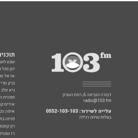
תוכניות fm
שבע תש
ינון מגל 
אראל סג"
ברק סרי 
גיא פלג
דבורה הנביאה 6, רמת השרון
תוכנית ה
radio@103.fm
איריס קו
עלייה לשידור: 0552-103-103
איפה הכ
בעלות שיחה רגילה
פנינה בת
רון קופמ
רז שכניק