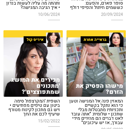
סופר פארם, והפעם:
ותהתה מה עליה לעשות בנדון
כששמים חיתול והפיפי דולף
• איך הגיבה המגישה?
10/06/2024
20/09/2024
בראייה אחרת
איריס קול
מכירים את המושג
מישהו הפסיק את
'מתכונים
הזרם?
שמתפוצצים'?
המאזין פנה אל המגישה וטען
השפית 'המקרצפת' סימה
כי הוא נתקל בקשיים
ביטון עם טיפים מפתיעים •
ותכניותיו מתבטלות מבלי
ויש גם מתכון לקינוח מטורף
שתכנן • שלומית: "אתה עובד
שיעיף לכם את החך
לאט דברים הם מהירים מידי
15/02/2022
עבורך, אז יש עיכובים"