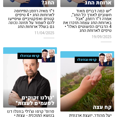
ארוחת החג
החג?
"יש כמה דברים מאוד
ד"ר מאיה רוזמן התייחסה
חשובים לאורך כל החג",
לארוחות החג • 4 טיפים
אמרה ד"ר רוזמן, "אבל
קטנים ואפקטיביים שיסייעו
בארוחת החג עצמה תזכרו את
להם לשמור על תזונה נכונה
4 הדברים הפשוטים האלו" •
גם בשלל ארוחות החג
טיפים לארוחת החג
11/04/2025
19/09/2025
קרסו ובוזגלו
קרסו ובוזגלו
"כולנו זקוקים
לפעמים לעצות"
קח עצה
פרופ' קרסו וצ'רלי בוזגלו דנו
יעל מהודר, יועצת ארגונית
בנושא התוכנית - עצות •