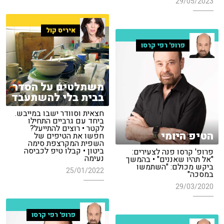
29/05/2023
איריס קול
פרופ' רפי קרסו
משתלטים על הסדר
בבית בלי להשתעבד
חצאית וסוודר ישבו במייבש.
ביחד עם גרביים התחילו
לקטר • רוצים להתייעל?
הטיפ היומי
חפשו את הטיפים של
השפית המקרצפת סימה
ביטון • קבלו טיפ לכביסה
פרופ' קרסו פנה לצעירים:
נעימה
"אל תהיו שאננים" • בהמשך
ביקש מכולם: "השתמשו
25/01/2022
במסכה"
29/03/2020
פרופ' רפי קרסו