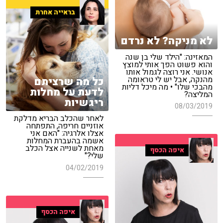
בראייה אחרת
לא מניקה? לא נרדם
המאזינה: "הילד שלי בן שנה
והוא פשוט הפך אותי למוצץ
אנושי. אני רוצה לגמול אותו
מהנקה, אבל יש לי טראומה
כל מה שרציתם
מהבכי שלו" • מה מיכל דליות
לדעת על מחלות
המליצה?
ריגשיות
08/03/2019
לאחר שהכלב הבריא מדלקת
אוזניים חריפה, התפתחה
אצלו אלרגיה: "האם אני
אשמה בהעברת המחלות
מאחת לשנייה אצל הכלב
איפה הכסף
שלי?"
04/02/2019
איפה הכסף