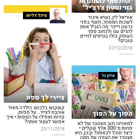
"החלטתי להתחרות
בווינסטון צ'רצ'יל"
מיכל דליות
אוריאל לין, נשיא איגוד
לשכות המסחר, חשף בפני
גדעון רייכר: מה הוביל אותו
להרים עט ולכתוב ספר
העוסק כולו בטיפים לחיים
טובים?
07/12/2018
אלון גל
ציירי לך ספה
קשקוש בלבוש: הילדה מאוד
אוהבת לצייר... על מפות,
הפוך על הפוך
קירות ואפילו על הספות • איך
אפשר לעצור אותה?
למאזינה חוב מצטבר של לא
פחות מ־300 אלף שקלים •
23/11/2018
כיצד תוכל לכסותו? ובכן, היא
תצטרך את העזרה של חמה