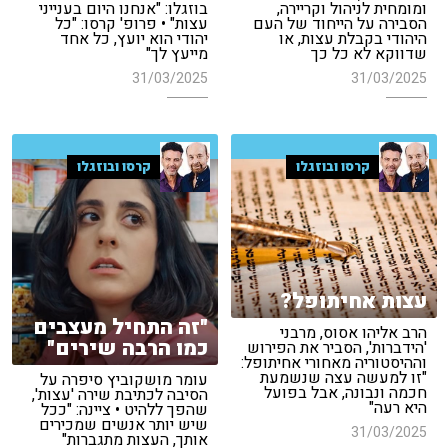
ומומחית לניהול וקריירה,
בוזגלו: "אנחנו היום בענייני
הסבירה על הייחוד של העם
עצות" • פרופ' קרסו: "כל
היהודי בקבלת עצות, או
יהודי הוא יועץ, כל אחד
שדווקא לא כל כך
מייעץ לך"
31/03/2025
31/03/2025
קרסו ובוזגלו
קרסו ובוזגלו
עצות אחיתופל?
"זה התחיל מעצבים
הרב אליהו אסוס, מרבני
כמו הרבה שירים"
'הידברות', הסביר את הפירוש
וההיסטוריה מאחורי אחיתופל:
"זו למעשה עצה שנשמעת
עומר מושקוביץ סיפרה על
חכמה ונבונה, אבל בפועל
הסיבה לכתיבת שירה 'עצות',
היא רעה"
שהפך ללהיט • ציינה: "ככל
שיש יותר אנשים שמכירים
31/03/2025
אותך, העצות מתגברות"