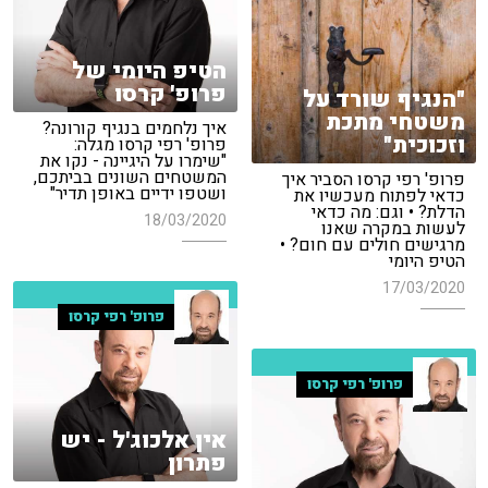
הטיפ היומי של
פרופ' קרסו
"הנגיף שורד על
משטחי מתכת
איך נלחמים בנגיף קורונה?
וזכוכית"
פרופ' רפי קרסו מגלה:
"שימרו על היגיינה - נקו את
המשטחים השונים בביתכם,
פרופ' רפי קרסו הסביר איך
ושטפו ידיים באופן תדיר"
כדאי לפתוח מעכשיו את
הדלת? • וגם: מה כדאי
18/03/2020
לעשות במקרה שאנו
מרגישים חולים עם חום? •
הטיפ היומי
17/03/2020
פרופ' רפי קרסו
פרופ' רפי קרסו
אין אלכוג'ל - יש
פתרון