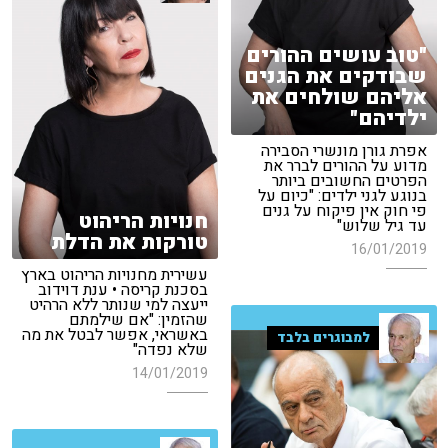
"טוב עושים ההורים
שבודקים את הגנים
אליהם שולחים את
ילדיהם"
אפרת גורן מונשרי הסבירה
מדוע על ההורים לברר את
הפרטים החשובים ביותר
בנוגע לגני ילדים: "כיום על
פי חוק אין פיקוח על גנים
חנויות הריהוט
עד גיל שלוש"
טורקות את הדלת
16/01/2019
עשירית מחנויות הריהוט בארץ
בסכנת קריסה • ענת דוידוב
ייעצה למי שנותר ללא הרהיט
שהזמין: "אם שילמתם
באשראי, אפשר לבטל את מה
למבוגרים בלבד
שלא נפדה"
14/01/2019