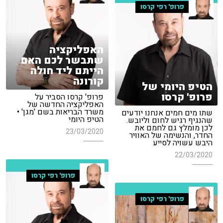
פרופ' רפי קרסו
האפליקציה
שתבשר לכם האם
הייתם ליד חולה
קורונה
הטיפ היומי של
פרופ' קרסו
פרופ' קרסו הסביר על
האפליקציה החדשה של
משרד הבריאות בשם 'מגן' •
שתו מים חמים אנחנו יודעים
הטיפ היומי
שהנגיף רגיש לחום וליובש.
לכן מומלץ גם לחמם את
23/03/2020
החדר, והנשימה של האוויר
היבש עשויה לסייע
22/03/2020
פרופ' רפי קרסו
פרופ' רפי קרסו