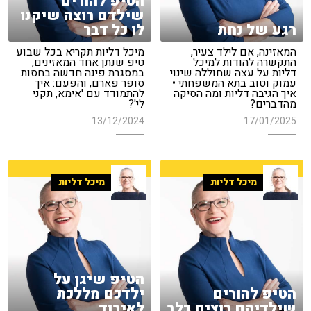
הטיפ להורים
שילדם רוצה שיקנו
רגע של נחת
לו כל דבר
המאזינה, אם לילד צעיר,
מיכל דליות תקריא בכל שבוע
התקשרה להודות למיכל
טיפ שנתן אחד המאזינים,
דליות על עצה שחוללה שינוי
במסגרת פינה חדשה בחסות
עמוק וטוב בתא המשפחתי •
סופר פארם, והפעם: איך
איך הגיבה דליות ומה הסיקה
להתמודד עם 'אימא, תקני
מהדברים?
לי'?
13/12/2024
17/01/2025
מיכל דליות
מיכל דליות
הטיפ שיגן על
הטיפ להורים
ילדכם מללכת
שילדיהם רוצים כלב
לאיבוד