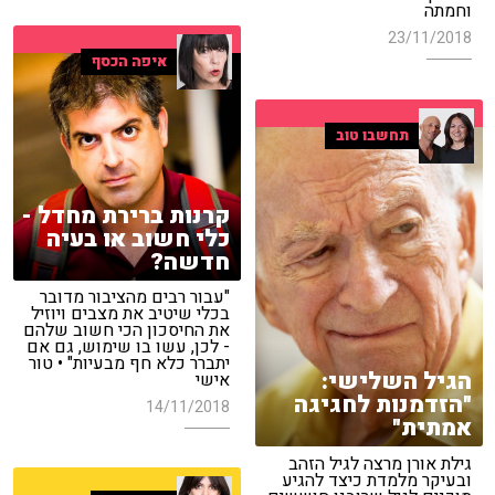
וחמתה
23/11/2018
איפה הכסף
תחשבו טוב
קרנות ברירת מחדל -
כלי חשוב או בעיה
חדשה?
"עבור רבים מהציבור מדובר
בכלי שיטיב את מצבים ויוזיל
את החיסכון הכי חשוב שלהם
- לכן, עשו בו שימוש, גם אם
יתברר כלא חף מבעיות" • טור
הגיל השלישי:
אישי
"הזדמנות לחגיגה
14/11/2018
אמתית"
גילת אורן מרצה לגיל הזהב
ובעיקר מלמדת כיצד להגיע