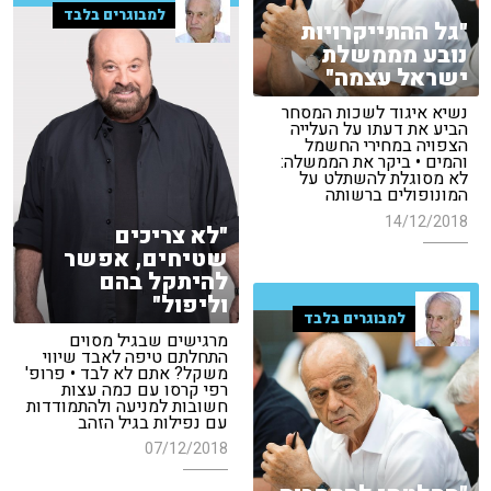
למבוגרים בלבד
"גל ההתייקרויות
נובע מממשלת
ישראל עצמה"
נשיא איגוד לשכות המסחר
הביע את דעתו על העלייה
הצפויה במחירי החשמל
והמים • ביקר את הממשלה:
לא מסוגלת להשתלט על
המונופולים ברשותה
14/12/2018
"לא צריכים
שטיחים, אפשר
להיתקל בהם
וליפול"
למבוגרים בלבד
מרגישים שבגיל מסוים
התחלתם טיפה לאבד שיווי
משקל? אתם לא לבד • פרופ'
רפי קרסו עם כמה עצות
חשובות למניעה ולהתמודדות
עם נפילות בגיל הזהב
07/12/2018