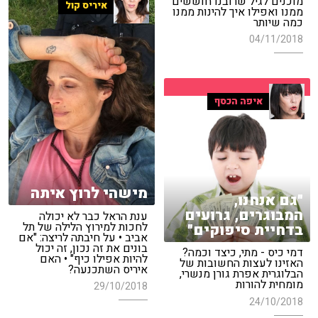
מוכנים לגיל שרובנו חוששים
איריס קול
ממנו ואפילו איך להינות ממנו
כמה שיותר
04/11/2018
איפה הכסף
מישהי לרוץ איתה
"גם אנחנו,
המבוגרים, גרועים
ענת הראל כבר לא יכולה
לחכות למירוץ הלילה של תל
בדחיית סיפוקים"
אביב • על חיבתה לריצה: "אם
בונים את זה נכון, זה יכול
דמי כיס - מתי, כיצד וכמה?
להיות אפילו כיף" • האם
האזינו לעצות החשובות של
איריס השתכנעה?
הבלוגרית אפרת גורן מנשרי,
מומחית להורות
29/10/2018
24/10/2018