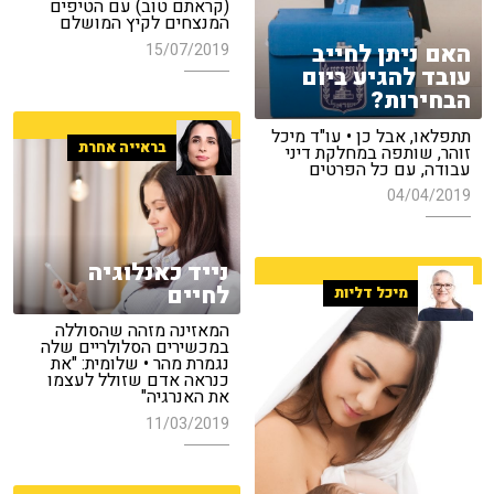
(קראתם טוב) עם הטיפים
המנצחים לקיץ המושלם
האם ניתן לחייב
15/07/2019
עובד להגיע ביום
הבחירות?
תתפלאו, אבל כן • עו"ד מיכל
בראייה אחרת
זוהר, שותפה במחלקת דיני
עבודה, עם כל הפרטים
04/04/2019
נייד כאנלוגיה
לחיים
מיכל דליות
המאזינה מזהה שהסוללה
במכשירים הסלולריים שלה
נגמרת מהר • שלומית: "את
כנראה אדם שזולל לעצמו
את האנרגיה"
11/03/2019