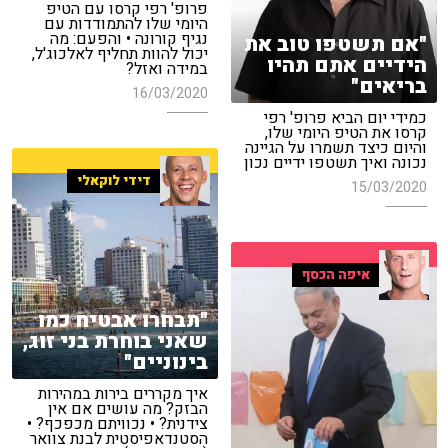
פרופ' רפי קרסו עם הטיפ
היומי שלו להתמודדות עם
נגיף קורונה • והפעם: מה
"אם תשטפו טוב את
יכול להוות תחליף לאלכוג'ל,
הידיים אתם תהיו
במידה ואזל?
בריאים"
16/03/2020
כמידי יום הביא פרופ' רפי
קרסו את הטיפ היומי שלו,
והיום כיצד תשמרו על הגיינה
נכונה ואיך תשטפו ידיים נכון
דידי לוקאלי
15/03/2020
איפה הכסף
"תבחרו אבטיח כמו
שאני בוחרת בני זוג,
בינוניים"
איך מקררים בירות במהירות
הבזק? מה עושים אם אין
צידנית? • נכוויתם מכפכף? •
הסטנדאפיסטית לבנת צוואר